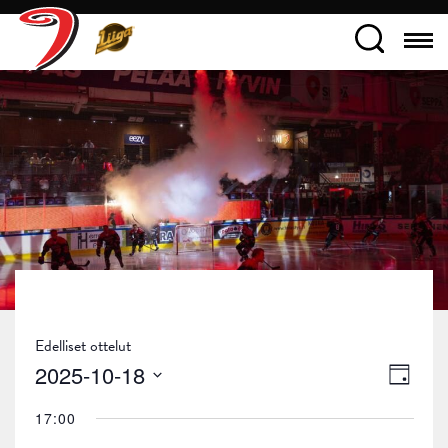
Edelliset ottelut
Näky
Tapa
2025-10-18
Päivä
navig
Views
Valitse
17:00
päivä.
Navig