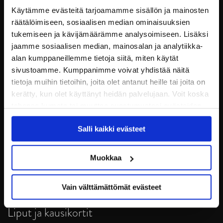
Käytämme evästeitä tarjoamamme sisällön ja mainosten
räätälöimiseen, sosiaalisen median ominaisuuksien
tukemiseen ja kävijämäärämme analysoimiseen. Lisäksi
jaamme sosiaalisen median, mainosalan ja analytiikka-
alan kumppaneillemme tietoja siitä, miten käytät
sivustoamme. Kumppanimme voivat yhdistää näitä
tietoja muihin tietoihin, joita olet antanut heille tai joita on
kerätty, kun olet käyttänyt heidän palvelujaan. Voit koska
tahansa kumota tai muuttaa suostumustasi evästeiden
JYP Jyväskylä Oy
käytöstä
Evästeet-sivultamme
.
Puistokatu 21, 40200 Jyväskylä
Salli kaikki evästeet
Tietosuoja
Muokkaa
Ottelut
Vain välttämättömät evästeet
Pikkujoulut
Liput ja kausikortit