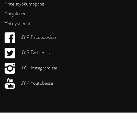
Yhteistyökumppanit
Yritysklubi
Yhteystiedot
JYP Facebookissa
JYP Twitterissä
JYP Instagramissa
JYP Youtubessa