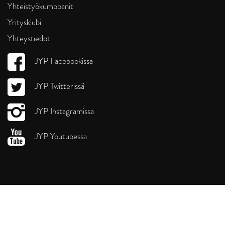
Yhteistyökumppanit
Yritysklubi
Yhteystiedot
JYP Facebookissa
JYP Twitterissä
JYP Instagramissa
JYP Youtubessa