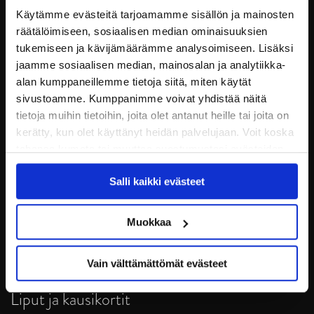
Käytämme evästeitä tarjoamamme sisällön ja mainosten
räätälöimiseen, sosiaalisen median ominaisuuksien
tukemiseen ja kävijämäärämme analysoimiseen. Lisäksi
jaamme sosiaalisen median, mainosalan ja analytiikka-
alan kumppaneillemme tietoja siitä, miten käytät
sivustoamme. Kumppanimme voivat yhdistää näitä
tietoja muihin tietoihin, joita olet antanut heille tai joita on
kerätty, kun olet käyttänyt heidän palvelujaan. Voit koska
tahansa kumota tai muuttaa suostumustasi evästeiden
JYP Jyväskylä Oy
käytöstä
Evästeet-sivultamme
.
Puistokatu 21, 40200 Jyväskylä
Salli kaikki evästeet
Tietosuoja
Muokkaa
Ottelut
Vain välttämättömät evästeet
Pikkujoulut
Liput ja kausikortit