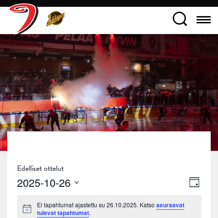
Edelliset ottelut
Näky
Tapa
2025-10-26
Päivä
navig
Views
Valitse
Ei tapahtumat ajastettu su 26.10.2025. Katso
seuraavat
päivä.
Navig
Notice
tulevat tapahtumat
.