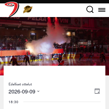
Edelliset ottelut
Näky
Tapa
2026-09-09
Päivä
navig
Views
Valitse
18:30
päivä.
Navig