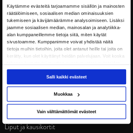
Käytämme evästeitä tarjoamamme sisällön ja mainosten
räätälöimiseen, sosiaalisen median ominaisuuksien
tukemiseen ja kävijämäärämme analysoimiseen. Lisäksi
jaamme sosiaalisen median, mainosalan ja analytiikka-
alan kumppaneillemme tietoja siitä, miten käytät
sivustoamme. Kumppanimme voivat yhdistää näitä
tietoja muihin tietoihin, joita olet antanut heille tai joita on
kerätty, kun olet käyttänyt heidän palvelujaan. Voit koska
tahansa kumota tai muuttaa suostumustasi evästeiden
JYP Jyväskylä Oy
käytöstä
Evästeet-sivultamme
.
Puistokatu 21, 40200 Jyväskylä
Salli kaikki evästeet
Tietosuoja
Muokkaa
Ottelut
Vain välttämättömät evästeet
Pikkujoulut
Liput ja kausikortit