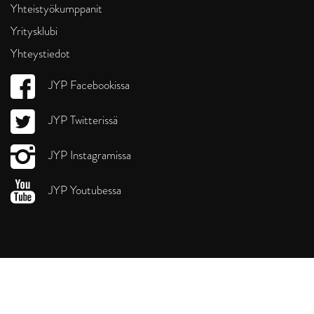
Yhteistyökumppanit
Yritysklubi
Yhteystiedot
JYP Facebookissa
JYP Twitterissä
JYP Instagramissa
JYP Youtubessa