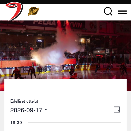
Edelliset ottelut
Näky
Tapa
2026-09-17
Päivä
navig
Views
Valitse
18:30
päivä.
Navig