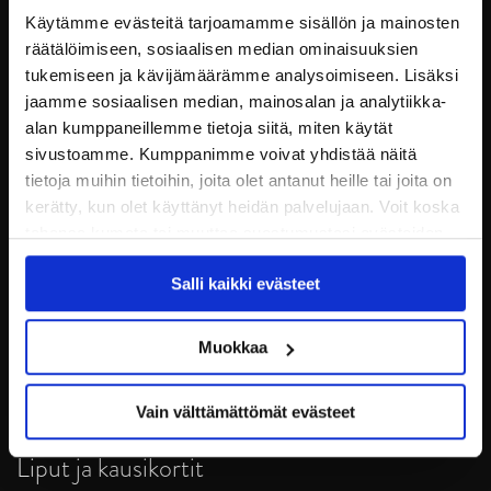
Käytämme evästeitä tarjoamamme sisällön ja mainosten
räätälöimiseen, sosiaalisen median ominaisuuksien
tukemiseen ja kävijämäärämme analysoimiseen. Lisäksi
jaamme sosiaalisen median, mainosalan ja analytiikka-
alan kumppaneillemme tietoja siitä, miten käytät
sivustoamme. Kumppanimme voivat yhdistää näitä
tietoja muihin tietoihin, joita olet antanut heille tai joita on
kerätty, kun olet käyttänyt heidän palvelujaan. Voit koska
tahansa kumota tai muuttaa suostumustasi evästeiden
JYP Jyväskylä Oy
käytöstä
Evästeet-sivultamme
.
Puistokatu 21, 40200 Jyväskylä
Salli kaikki evästeet
Tietosuoja
Muokkaa
Ottelut
Vain välttämättömät evästeet
Pikkujoulut
Liput ja kausikortit