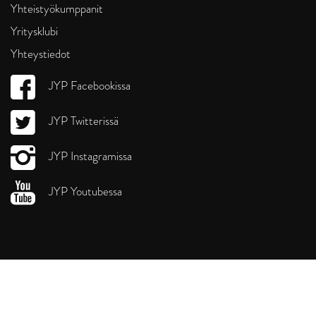
Yhteistyökumppanit
Yritysklubi
Yhteystiedot
JYP Facebookissa
JYP Twitterissä
JYP Instagramissa
JYP Youtubessa