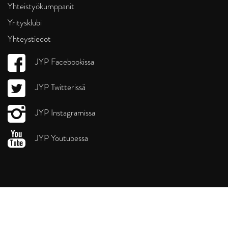
Yhteistyökumppanit
Yritysklubi
Yhteystiedot
JYP Facebookissa
JYP Twitterissä
JYP Instagramissa
JYP Youtubessa