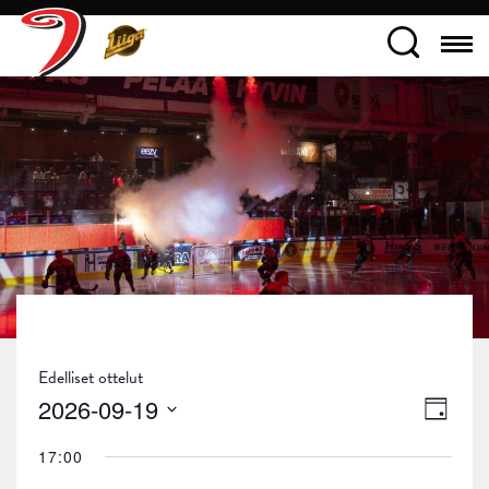
Edelliset ottelut
Näky
Tapa
2026-09-19
Päivä
navig
Views
Valitse
17:00
päivä.
Navig