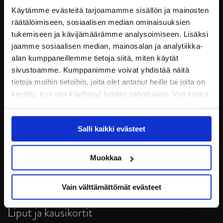
Käytämme evästeitä tarjoamamme sisällön ja mainosten
räätälöimiseen, sosiaalisen median ominaisuuksien
tukemiseen ja kävijämäärämme analysoimiseen. Lisäksi
jaamme sosiaalisen median, mainosalan ja analytiikka-
alan kumppaneillemme tietoja siitä, miten käytät
sivustoamme. Kumppanimme voivat yhdistää näitä
tietoja muihin tietoihin, joita olet antanut heille tai joita on
kerätty, kun olet käyttänyt heidän palvelujaan. Voit koska
tahansa kumota tai muuttaa suostumustasi evästeiden
JYP Jyväskylä Oy
käytöstä
Evästeet-sivultamme
.
Puistokatu 21, 40200 Jyväskylä
Salli kaikki evästeet
Tietosuoja
Muokkaa
Ottelut
Vain välttämättömät evästeet
Pikkujoulut
Liput ja kausikortit