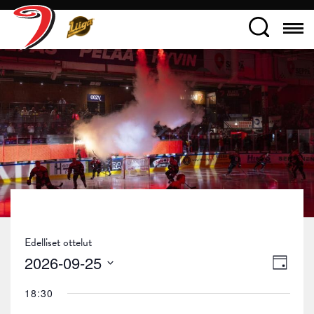
Edelliset ottelut
Näky
Tapa
2026-09-25
Päivä
navig
Views
Valitse
18:30
päivä.
Navig