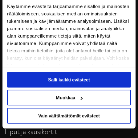
Käytämme evästeitä tarjoamamme sisällön ja mainosten
räätälöimiseen, sosiaalisen median ominaisuuksien
tukemiseen ja kävijämäärämme analysoimiseen. Lisäksi
jaamme sosiaalisen median, mainosalan ja analytiikka-
alan kumppaneillemme tietoja siitä, miten käytät
sivustoamme. Kumppanimme voivat yhdistää näitä
tietoja muihin tietoihin, joita olet antanut heille tai joita on
kerätty, kun olet käyttänyt heidän palvelujaan. Voit koska
tahansa kumota tai muuttaa suostumustasi evästeiden
JYP Jyväskylä Oy
käytöstä
Evästeet-sivultamme
.
Puistokatu 21, 40200 Jyväskylä
Salli kaikki evästeet
Tietosuoja
Muokkaa
Ottelut
Vain välttämättömät evästeet
Pikkujoulut
Liput ja kausikortit