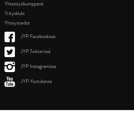
Yhteistyökumppanit
Yritysklubi
Yhteystiedot
JYP Facebookissa
JYP Twitterissä
JYP Instagramissa
JYP Youtubessa