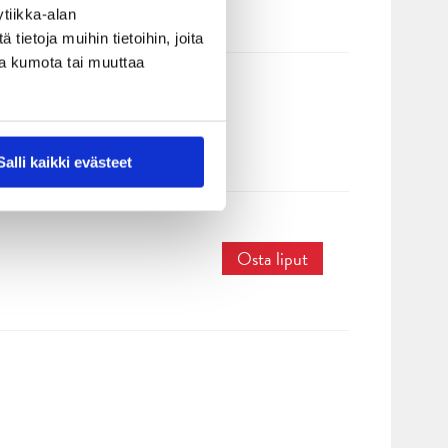
tiikka-alan
ietoja muihin tietoihin, joita
nsa kumota tai muuttaa
Salli kaikki evästeet
Osta liput