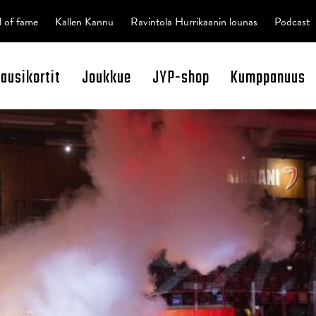
l of fame
Kallen Kannu
Ravintola Hurrikaanin lounas
Podcast
kausikortit
Joukkue
JYP-shop
Kumppanuus