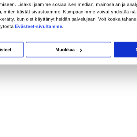
iseen. Lisäksi jaamme sosiaalisen median, mainosalan ja analy
, miten käytät sivustoamme. Kumppanimme voivat yhdistää näitä t
on kerätty, kun olet käyttänyt heidän palvelujaan. Voit koska taha
äytöstä
Evästeet-sivultamme
.
ästeet
Muokkaa