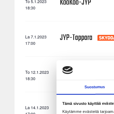
KooKoo-JYP
To 5.1.2023
18:30
JYP-Tappara
La 7.1.2023
17:00
SaiPa-JYP
To 12.1.2023
18:30
Suostumus
Tämä sivusto käyttää eväste
JYP-Ilves
La 14.1.2023
Käytämme evästeitä tarjoama
17:00