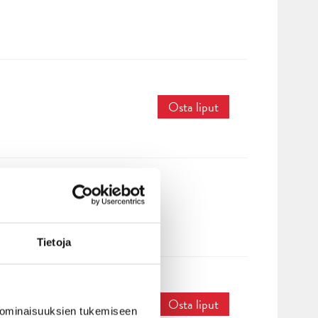
Osta liput
Tietoja
Osta liput
 ominaisuuksien tukemiseen