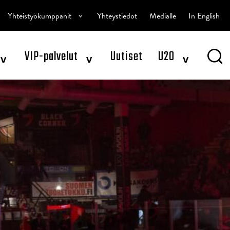
^
Yhteistyökumppanit
Yhteystiedot
Medialle
In English
^
^
^
VIP-palvelut
Uutiset
U20