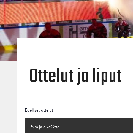
Ottelut ja liput
Edelliset ottelut
Pvm ja aika
Ottelu