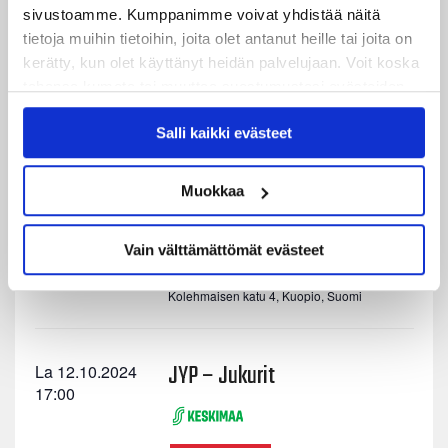
Suomi
sivustoamme. Kumppanimme voivat yhdistää näitä
tietoja muihin tietoihin, joita olet antanut heille tai joita on
kerätty, kun olet käyttänyt heidän palvelujaan. Voit koska
Sport – JYP
Ke 9.10.2024
tahansa kumota tai muuttaa suostumustasi evästeiden
18:30
käytöstä
Evästeet-sivultamme
.
Salli kaikki evästeet
Vaasan Sähkö Areena
Rinnakkaistie 1,
Vaasa, Suomi
Muokkaa
KalPa – JYP
Pe 11.10.2024
18:30
Vain välttämättömät evästeet
Olvi Areena, Kuopio
Hannes
Kolehmaisen katu 4, Kuopio, Suomi
JYP – Jukurit
La 12.10.2024
17:00