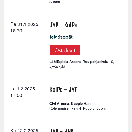
Suomi
JYP – KalPa
Pe 31.1.2025
18:30
Osta liput
LähiTapiola Areena
Rautpohjankatu 10,
Jyväskylä
KalPa – JYP
La 1.2.2025
17:00
Olvi Areena, Kuopio
Hannes
Kolehmaisen katu 4, Kuopio, Suomi
JYP – HPK
Ke 12.2.2025