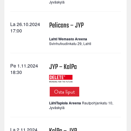
Jyväskylä
Pelicans – JYP
La 26.10.2024
17:00
Lahti Wemasto Areena
Svinhufvudinkatu 29, Lahti
JYP – KalPa
Pe 1.11.2024
18:30
Osta liput
LähiTapiola Areena
Rautpohjankatu 10,
Jyväskylä
La 2.11.2024