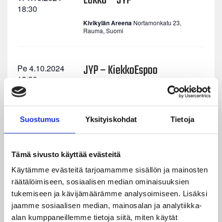
Lukko – JYP
18:30
Kivikylän Areena
Nortamonkatu 23,
Rauma, Suomi
JYP – KiekkoEspoo
Pe 4.10.2024
18:30
Otteluennakko
Suostumus
Yksityiskohdat
Tietoja
Osta liput
LähiTapiola Areena
Rautpohjankatu 10,
Tämä sivusto käyttää evästeitä
Jyväskylä
Käytämme evästeitä tarjoamamme sisällön ja mainosten
räätälöimiseen, sosiaalisen median ominaisuuksien
Tappara – JYP
La 5.10.2024
tukemiseen ja kävijämäärämme analysoimiseen. Lisäksi
17:00
jaamme sosiaalisen median, mainosalan ja analytiikka-
alan kumppaneillemme tietoja siitä, miten käytät
Nokia Arena
Kansikatu 3, Tampere,