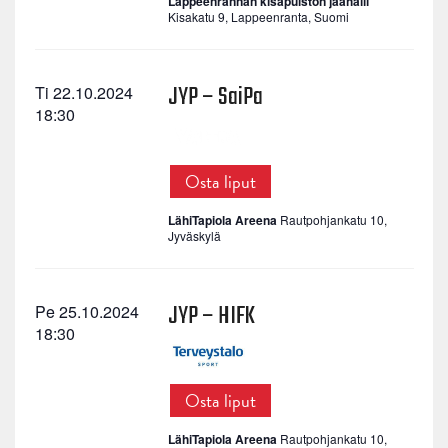
Lappeenrannan kisapuiston jäähalli
Kisakatu 9, Lappeenranta, Suomi
JYP – SaiPa
Ti 22.10.2024
18:30
Osta liput
LähiTapiola Areena
Rautpohjankatu 10,
Jyväskylä
JYP – HIFK
Pe 25.10.2024
18:30
Osta liput
LähiTapiola Areena
Rautpohjankatu 10,