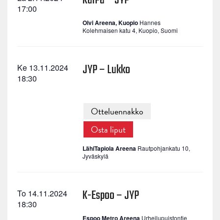
KalPa – JYP
17:00
Olvi Areena, Kuopio
Hannes
Kolehmaisen katu 4, Kuopio, Suomi
JYP – Lukko
Ke 13.11.2024
18:30
Otteluennakko
Osta liput
LähiTapiola Areena
Rautpohjankatu 10,
Jyväskylä
K-Espoo – JYP
To 14.11.2024
18:30
Espoo Metro Areena
Urheilupuistontie