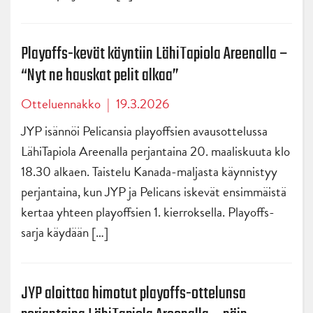
Playoffs-kevät käyntiin LähiTapiola Areenalla –
“Nyt ne hauskat pelit alkaa”
Otteluennakko
|
19.3.2026
JYP isännöi Pelicansia playoffsien avausottelussa
LähiTapiola Areenalla perjantaina 20. maaliskuuta klo
18.30 alkaen. Taistelu Kanada-maljasta käynnistyy
perjantaina, kun JYP ja Pelicans iskevät ensimmäistä
kertaa yhteen playoffsien 1. kierroksella. Playoffs-
sarja käydään […]
JYP aloittaa himotut playoffs-ottelunsa