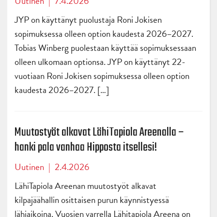
Uutinen
|
7.4.2026
JYP on käyttänyt puolustaja Roni Jokisen
sopimuksessa olleen option kaudesta 2026–2027.
Tobias Winberg puolestaan käyttää sopimuksessaan
olleen ulkomaan optionsa. JYP on käyttänyt 22-
vuotiaan Roni Jokisen sopimuksessa olleen option
kaudesta 2026–2027. […]
Muutostyöt alkavat LähiTapiola Areenalla –
hanki pala vanhaa Hipposta itsellesi!
Uutinen
|
2.4.2026
LähiTapiola Areenan muutostyöt alkavat
kilpajäähallin osittaisen purun käynnistyessä
lähiaikoina. Vuosien varrella Lähitapiola Areena on