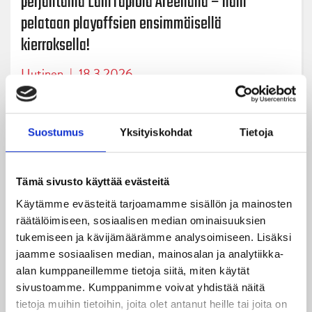
perjantaina LähiTapiola Areenalla – näin
pelataan playoffsien ensimmäisellä
kierroksella!
Uutinen
|
18.3.2026
JYP aloittaa himotut playoffs-ottelunsa perjantaina
LähiTapiola Areenalla – näin pelataan playoffsien
Suostumus
Yksityiskohdat
Tietoja
ensimmäisellä kierroksella! Runkosarjan sijalle 6.
sijoittunut hurrikaaniryhmä kohtaa ensimmäisellä
playoffs-kierroksella sijalle 11. sijoittuneen Lahden
Tämä sivusto käyttää evästeitä
Pelicansin. 1.kierroksen otteluohjelma: Perjantaina
Käytämme evästeitä tarjoamamme sisällön ja mainosten
20.3. […]
räätälöimiseen, sosiaalisen median ominaisuuksien
tukemiseen ja kävijämäärämme analysoimiseen. Lisäksi
jaamme sosiaalisen median, mainosalan ja analytiikka-
alan kumppaneillemme tietoja siitä, miten käytät
« Vanhemmat kirjoitukset
Uudemmat kirjoitukset »
sivustoamme. Kumppanimme voivat yhdistää näitä
tietoja muihin tietoihin, joita olet antanut heille tai joita on