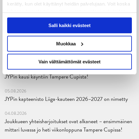
kerätty, kun olet käyttänyt heidän palvelujaan. Voit koska
tahansa kumota tai muuttaa suostumustasi evästeiden
Uusimmat
käytöstä
Evästeet-sivultamme
.
Salli kaikki evästeet
08.08.2026
Muokkaa
Turnausraportti: JYP juhlii seurahistorian ensimmäistä
Tampere Cupin voittoa!
Vain välttämättömät evästeet
06.08.2026
JYPin kausi käyntiin Tampere Cupista!
05.08.2026
JYPin kapteenisto Liiga-kauteen 2026–2027 on nimetty
04.08.2026
Joukkueen yhteisharjoitukset ovat alkaneet – ensimmäinen
mittari luvassa jo heti viikonloppuna Tampere Cupissa!