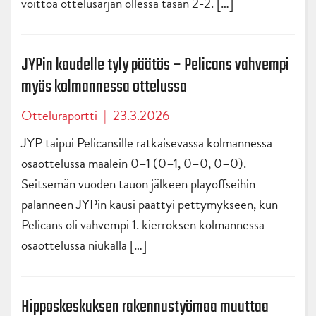
voittoa ottelusarjan ollessa tasan 2-2. […]
JYPin kaudelle tyly päätös – Pelicans vahvempi
myös kolmannessa ottelussa
Otteluraportti
|
23.3.2026
JYP taipui Pelicansille ratkaisevassa kolmannessa
osaottelussa maalein 0–1 (0–1, 0–0, 0–0).
Seitsemän vuoden tauon jälkeen playoffseihin
palanneen JYPin kausi päättyi pettymykseen, kun
Pelicans oli vahvempi 1. kierroksen kolmannessa
osaottelussa niukalla […]
Hipposkeskuksen rakennustyömaa muuttaa