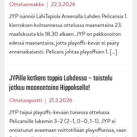
Otteluennakko
|
22.3.2026
JYP isännöi LähiTapiola Areenalla Lahden Pelicansia 1.
kierroksen kolmannessa ottelussa maanantaina 23.
maaliskuuta klo 18.30 alkaen. JYP on pakkovoiton
edessä maanantaina, jotta playoffs-kevät ei pääty
ennenaikaisesti. Pelicans johtaa playoffsien 1. […]
JYPille katkera tappio Lahdessa – taistelu
jatkuu maanantaina Hippoksella!
Otteluraportti
|
21.3.2026
JYP taipui playoffs-kevään toisessa ottelussa
Pelicansille lukemin 3–2 (2–1, 0–0, 1–1). JYP ei
onnistunut avaamaan voittotiliään playoffseissa, vaan