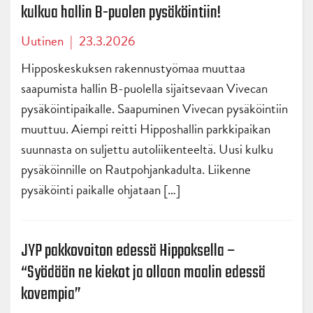
kulkua hallin B-puolen pysäköintiin!
Uutinen
|
23.3.2026
Hipposkeskuksen rakennustyömaa muuttaa
saapumista hallin B-puolella sijaitsevaan Vivecan
pysäköintipaikalle. Saapuminen Vivecan pysäköintiin
muuttuu. Aiempi reitti Hipposhallin parkkipaikan
suunnasta on suljettu autoliikenteeltä. Uusi kulku
pysäköinnille on Rautpohjankadulta. Liikenne
pysäköinti paikalle ohjataan […]
JYP pakkovoiton edessä Hippoksella –
“Syödään ne kiekot ja ollaan maalin edessä
kovempia”