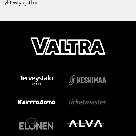
yhteistyö jatkuu