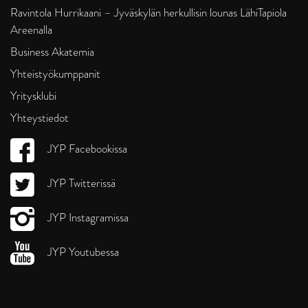
Ravintola Hurrikaani – Jyväskylän herkullisin lounas LähiTapiola
Areenalla
Business Akatemia
Yhteistyökumppanit
Yritysklubi
Yhteystiedot
JYP Facebookissa
JYP Twitterissä
JYP Instagramissa
JYP Youtubessa