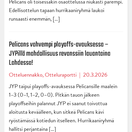
Pelicans oli toisessakin osaottelussa niukasti parempi.
Edellisottelun tapaan hurrikaaniryhmä laukoi
runsaasti enemmän, […]
Pelicans vahvempi playoffs-avauksessa –
JYPillä mahdollisuus revanssiin lauantaina
Lahdessa!
Otteluennakko
,
Otteluraportti
|
20.3.2026
JYP taipui playoffs-avauksessa Pelicansille maalein
1–3 (0–1, 1–2, 0–0). Pitkän tauon jälkeen
playoffseihin palannut JYP ei saanut toivottua
aloitusta keväälleen, kun sitkeä Pelicans kävi
ryöstämässä kotiedun itselleen. Hurrikaaniryhmä
hallitsi perjantaina […]