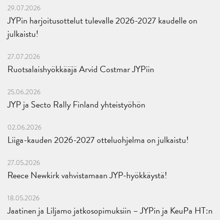
29.07.2026
JYPin harjoitusottelut tulevalle 2026-2027 kaudelle on
julkaistu!
27.07.2026
Ruotsalaishyökkääjä Arvid Costmar JYPiin
25.06.2026
JYP ja Secto Rally Finland yhteistyöhön
02.06.2026
Liiga-kauden 2026-2027 otteluohjelma on julkaistu!
27.05.2026
Reece Newkirk vahvistamaan JYP-hyökkäystä!
18.05.2026
Jaatinen ja Liljamo jatkosopimuksiin – JYPin ja KeuPa HT:n