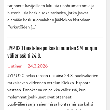
tarjonnut kävijöilleen lukuisia unohtumattomia ja
historiallisia hetkiä sekä tarinoita, jotka jäävät
elämään keskisuomalaisen jääkiekon historiaan.
Purkutöiden […]
JYP U20 taistelee paikasta nuorten SM-sarjan
välierissä ti 24.3.
Uutinen
|
24.3.2026
JYP U20 pelaa tänään tiistaina 24.3. puolivälierien
ratkaisevan viidennen ottelun Kiekko-Espoota
vastaan. Panoksena on paikka välierissä, kun
molemmat joukkueet ovat ottaneet
puolivälieräsarjan aiemmissa kohtaamisissa kaksi