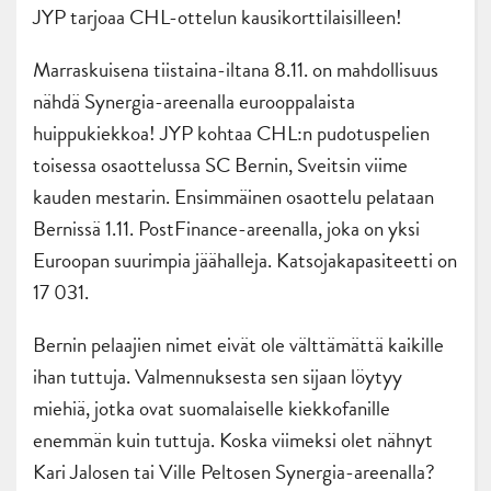
JYP tarjoaa CHL-ottelun kausikorttilaisilleen!
Marraskuisena tiistaina-iltana 8.11. on mahdollisuus
nähdä Synergia-areenalla eurooppalaista
huippukiekkoa! JYP kohtaa CHL:n pudotuspelien
toisessa osaottelussa SC Bernin, Sveitsin viime
kauden mestarin. Ensimmäinen osaottelu pelataan
Bernissä 1.11. PostFinance-areenalla, joka on yksi
Euroopan suurimpia jäähalleja. Katsojakapasiteetti on
17 031.
Bernin pelaajien nimet eivät ole välttämättä kaikille
ihan tuttuja. Valmennuksesta sen sijaan löytyy
miehiä, jotka ovat suomalaiselle kiekkofanille
enemmän kuin tuttuja. Koska viimeksi olet nähnyt
Kari Jalosen tai Ville Peltosen Synergia-areenalla?