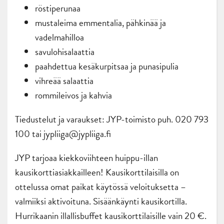
röstiperunaa
mustaleima emmentalia, pähkinää ja
vadelmahilloa
savulohisalaattia
paahdettua kesäkurpitsaa ja punasipulia
vihreää salaattia
rommileivos ja kahvia
Tiedustelut ja varaukset: JYP-toimisto puh. 020 793
100 tai jypliiga@jypliiga.fi
JYP tarjoaa kiekkoviihteen huippu-illan
kausikorttiasiakkailleen! Kausikorttilaisilla on
ottelussa omat paikat käytössä veloituksetta –
valmiiksi aktivoituna. Sisäänkäynti kausikortilla.
Hurrikaanin illallisbuffet kausikorttilaisille vain 20 €.