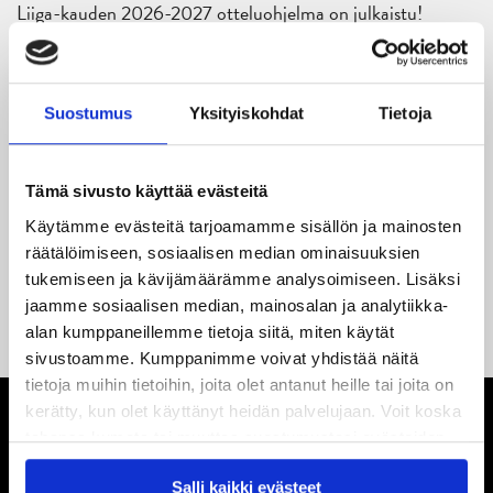
Liiga-kauden 2026-2027 otteluohjelma on julkaistu!
27.05.2026
Reece Newkirk vahvistamaan JYP-hyökkäystä!
Suostumus
Yksityiskohdat
Tietoja
18.05.2026
Jaatinen ja Liljamo jatkosopimuksiin – JYPin ja KeuPa HT:n
Tämä sivusto käyttää evästeitä
yhteistyö jatkuu
Käytämme evästeitä tarjoamamme sisällön ja mainosten
14.05.2026
räätälöimiseen, sosiaalisen median ominaisuuksien
Tuore Sveitsin mestari Juuso Arola JYP-puolustukseen
tukemiseen ja kävijämäärämme analysoimiseen. Lisäksi
kahden vuoden sopimuksella
jaamme sosiaalisen median, mainosalan ja analytiikka-
alan kumppaneillemme tietoja siitä, miten käytät
sivustoamme. Kumppanimme voivat yhdistää näitä
tietoja muihin tietoihin, joita olet antanut heille tai joita on
kerätty, kun olet käyttänyt heidän palvelujaan. Voit koska
tahansa kumota tai muuttaa suostumustasi evästeiden
käytöstä
Evästeet-sivultamme
.
Salli kaikki evästeet