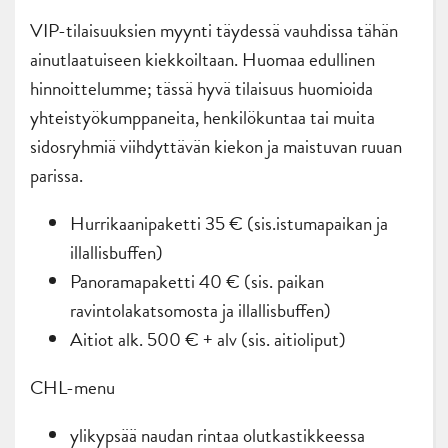
VIP-tilaisuuksien myynti täydessä vauhdissa tähän
ainutlaatuiseen kiekkoiltaan. Huomaa edullinen
hinnoittelumme; tässä hyvä tilaisuus huomioida
yhteistyökumppaneita, henkilökuntaa tai muita
sidosryhmiä viihdyttävän kiekon ja maistuvan ruuan
parissa.
Hurrikaanipaketti 35 € (sis.istumapaikan ja
illallisbuffen)
Panoramapaketti 40 € (sis. paikan
ravintolakatsomosta ja illallisbuffen)
Aitiot alk. 500 € + alv (sis. aitioliput)
CHL-menu
ylikypsää naudan rintaa olutkastikkeessa