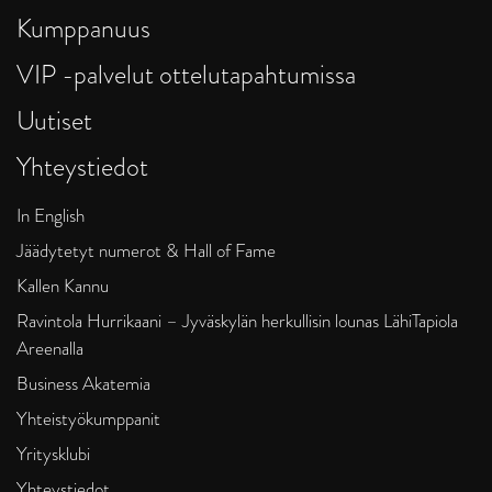
Kumppanuus
VIP -palvelut ottelutapahtumissa
Uutiset
Yhteystiedot
In English
Jäädytetyt numerot & Hall of Fame
Kallen Kannu
Ravintola Hurrikaani – Jyväskylän herkullisin lounas LähiTapiola
Areenalla
Business Akatemia
Yhteistyökumppanit
Yritysklubi
Yhteystiedot