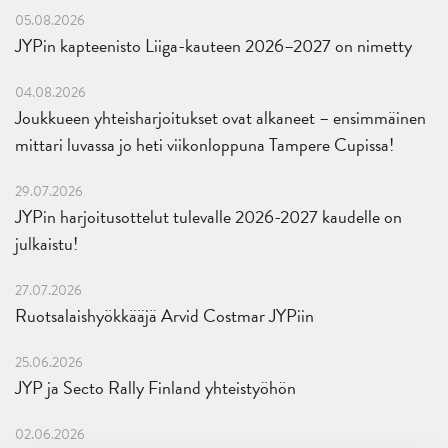
05.08.2026
JYPin kapteenisto Liiga-kauteen 2026–2027 on nimetty
04.08.2026
Joukkueen yhteisharjoitukset ovat alkaneet – ensimmäinen
mittari luvassa jo heti viikonloppuna Tampere Cupissa!
29.07.2026
JYPin harjoitusottelut tulevalle 2026-2027 kaudelle on
julkaistu!
27.07.2026
Ruotsalaishyökkääjä Arvid Costmar JYPiin
25.06.2026
JYP ja Secto Rally Finland yhteistyöhön
02.06.2026