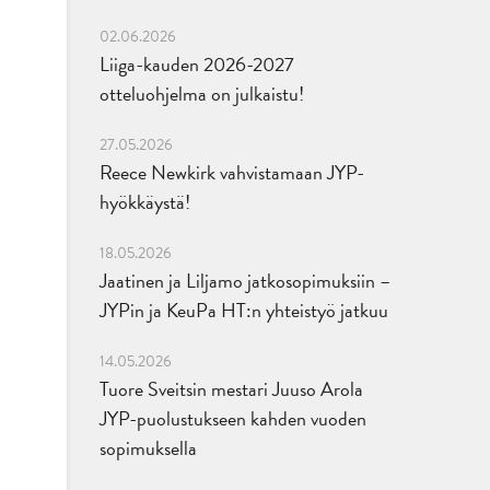
02.06.2026
Liiga-kauden 2026-2027
otteluohjelma on julkaistu!
27.05.2026
Reece Newkirk vahvistamaan JYP-
hyökkäystä!
18.05.2026
Jaatinen ja Liljamo jatkosopimuksiin –
JYPin ja KeuPa HT:n yhteistyö jatkuu
14.05.2026
Tuore Sveitsin mestari Juuso Arola
JYP-puolustukseen kahden vuoden
sopimuksella