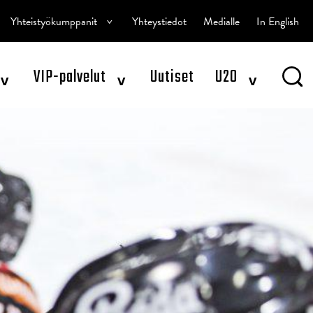
^
Yhteistyökumppanit
Yhteystiedot
Medialle
In English
^
^
^
VIP-palvelut
Uutiset
U20