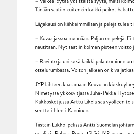
– Vaikea löytää yksittäistä syytä, miksi kolmos
Tänään saatiin kuitenkin kaikki peikot hakatt
Liigakausi on kiihkeimmillään ja pelejä tulee 
– Kovaa jaksoa mennään. Paljon on pelejä. Ei t
nautitaan. Nyt saatiin kolmen pisteen voitto 
– Ravinto ja uni sekä kaikki palautuminen on t
ottelurumbassa. Voiton jälkeen on kiva jatkaa
JYP lähteen kaatamaan Kouvolan kiekkoylpeyt
Nimetyssä ykkösvitjassa Juha-Pekka Hytösen 
Kakkosketjussa Arttu Likola saa vyölleen tois
sentteri Henri Kanninen.
Tiistain Lukko-pelissä Antti Suomelan johtama 
maalia ja Robert Rooba tälläsi JYP-uransa ava