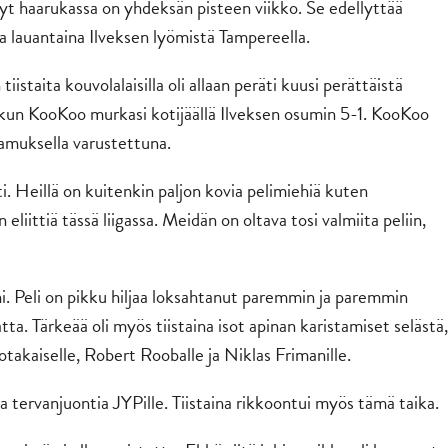
yt haarukassa on yhdeksän pisteen viikko. Se edellyttää
a lauantaina Ilveksen lyömistä Tampereella.
istaita kouvolalaisilla oli allaan peräti kuusi perättäistä
, kun KooKoo murkasi kotijäällä Ilveksen osumin 5-1. KooKoo
tamuksella varustettuna.
i. Heillä on kuitenkin paljon kovia pelimiehiä kuten
iittiä tässä liigassa. Meidän on oltava tosi valmiita peliin,
. Peli on pikku hiljaa loksahtanut paremmin ja paremmin
ta. Tärkeää oli myös tiistaina isot apinan karistamiset selästä,
takaiselle, Robert Rooballe ja Niklas Frimanille.
tervanjuontia JYPille. Tiistaina rikkoontui myös tämä taika.