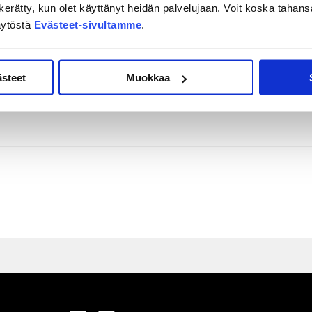
on kerätty, kun olet käyttänyt heidän palvelujaan. Voit koska taha
äytöstä
Evästeet-sivultamme
.
n – Tuomas Pihlman
ästeet
Muokkaa