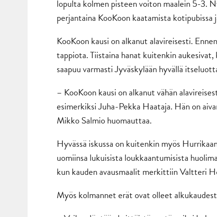
lopulta kolmen pisteen voiton maalein 5-3. N
perjantaina KooKoon kaatamista kotipubissa j
KooKoon kausi on alkanut alavireisesti. Ennen ti
tappiota. Tiistaina hanat kuitenkin aukesivat
saapuu varmasti Jyväskylään hyvällä itseluot
– KooKoon kausi on alkanut vähän alavireisest
esimerkiksi Juha-Pekka Haataja. Hän on aivan el
Mikko Salmio huomauttaa.
Hyvässä iskussa on kuitenkin myös Hurrikaani
uomiinsa lukuisista loukkaantumisista huolimat
kun kauden avausmaalit merkittiin Valtteri Ho
Myös kolmannet erät ovat olleet alkukaudesta 