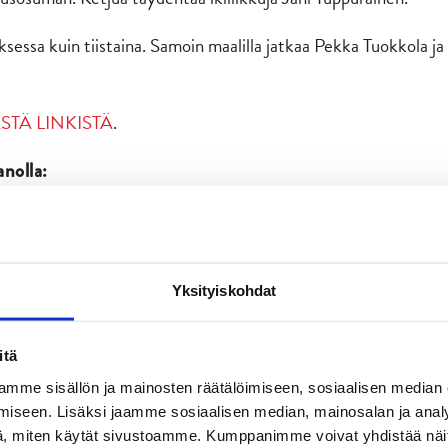
essa kuin tiistaina. Samoin maalilla jatkaa Pekka Tuokkola ja
STÄ LINKISTÄ
.
nolla:
 Janne Tavi
Yksityiskohdat
ikola
itä
mme sisällön ja mainosten räätälöimiseen, sosiaalisen median
rt Rooba
iseen. Lisäksi jaamme sosiaalisen median, mainosalan ja analy
, miten käytät sivustoamme. Kumppanimme voivat yhdistää näitä t