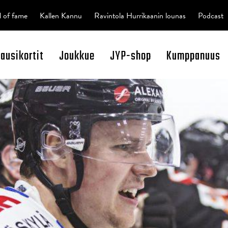
l of fame
Kallen Kannu
Ravintola Hurrikaanin lounas
Podcast
kausikortit
Joukkue
JYP-shop
Kumppanuus