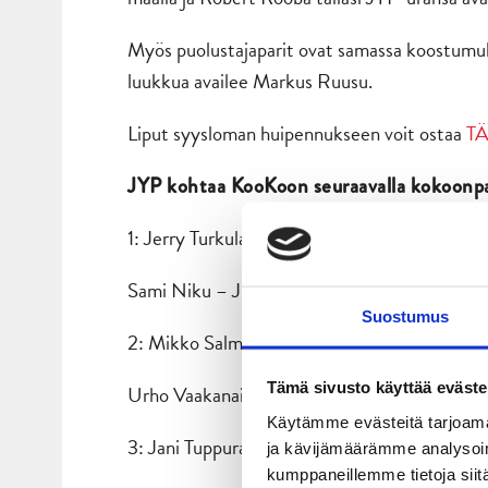
Myös puolustajaparit ovat samassa koostumuks
luukkua availee Markus Ruusu.
Liput syysloman huipennukseen voit ostaa
TÄ
JYP kohtaa KooKoon seuraavalla kokoonpa
1: Jerry Turkulainen – Juha-Pekka Hytönen –
Sami Niku – Juha Uotila
Suostumus
2: Mikko Salmio – Henri Kanninen – Arttu L
Tämä sivusto käyttää eväste
Urho Vaakanainen – Nolan Yonkman
Käytämme evästeitä tarjoama
3: Jani Tuppurainen – Antti Suomela – Robe
ja kävijämäärämme analysoim
kumppaneillemme tietoja siitä