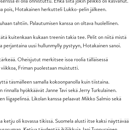
erissä ei olla onnistuttu. Ehkä siitä jokin peikko oli kasvanut.
ua pois, Hotakainen herkutteli Lukko-pelin jälkeen.
tiuhaan tahtiin. Palautumisen kanssa on oltava huolellinen.
ätä kuitenkaan kukaan treenin takia tee. Pelit on niitä mistä
ja perjantaina uusi hullunmylly pystyyn, Hotakainen sanoi.
ärkeää. Oheisjutut merkitsee isoa roolia tälläisessä
 viikkoa, Friman puolestaan muistutti.
tä täsmälleen samalla kokoonpanolla kuin tiistaina.
rinnalla hyökkäävät Janne Tavi sekä Jerry Turkulainen.
en liigapelinsä. Likolan kanssa pelaavat Mikko Salmio sekä
ketju oli kovassa tikissä. Suomela alusti itse kaksi näyttävää
usosuman. Ketjua täydentää ikiliikkuja Jani Tuppurainen.