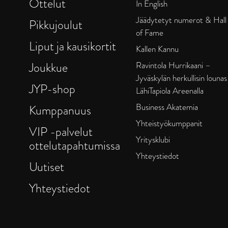
Ottelut
In English
Jäädytetyt numerot & Hall
Pikkujoulut
of Fame
Liput ja kausikortit
Kallen Kannu
Joukkue
Ravintola Hurrikaani –
Jyväskylän herkullisin lounas
JYP-shop
LähiTapiola Areenalla
Business Akatemia
Kumppanuus
Yhteistyökumppanit
VIP -palvelut
Yritysklubi
ottelutapahtumissa
Yhteystiedot
Uutiset
Yhteystiedot