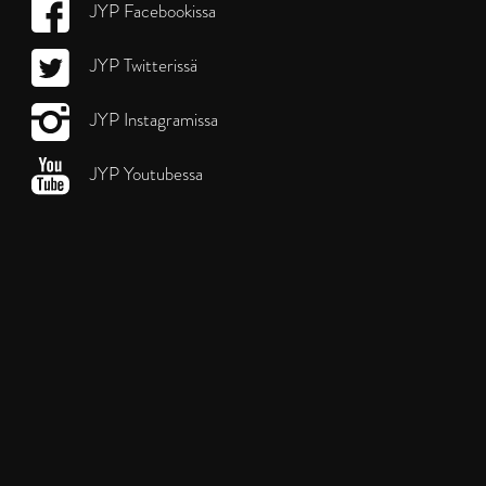
JYP Facebookissa
JYP Twitterissä
JYP Instagramissa
JYP Youtubessa