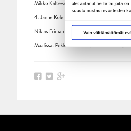
Mikko Kalteva – Juuso Vainio
olet antanut heille tai joita 
suostumustasi evästeiden k
4: Janne Kolehmainen – Valtteri Hotakaine
Niklas Friman
Vain välttämättömät ev
Maalissa: Pekka Tuokkola (Markus Ruusu)