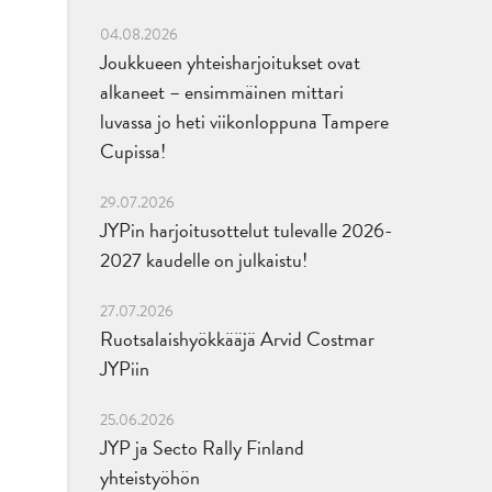
04.08.2026
Joukkueen yhteisharjoitukset ovat
alkaneet – ensimmäinen mittari
luvassa jo heti viikonloppuna Tampere
Cupissa!
29.07.2026
JYPin harjoitusottelut tulevalle 2026-
2027 kaudelle on julkaistu!
27.07.2026
Ruotsalaishyökkääjä Arvid Costmar
JYPiin
25.06.2026
JYP ja Secto Rally Finland
yhteistyöhön