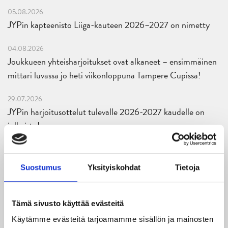
05.08.2026
JYPin kapteenisto Liiga-kauteen 2026–2027 on nimetty
04.08.2026
Joukkueen yhteisharjoitukset ovat alkaneet – ensimmäinen
mittari luvassa jo heti viikonloppuna Tampere Cupissa!
29.07.2026
JYPin harjoitusottelut tulevalle 2026-2027 kaudelle on
julkaistu!
27.07.2026
Ruotsalaishyökkääjä Arvid Costmar JYPiin
Suostumus
Yksityiskohdat
Tietoja
25.06.2026
JYP ja Secto Rally Finland yhteistyöhön
Tämä sivusto käyttää evästeitä
Käytämme evästeitä tarjoamamme sisällön ja mainosten
02.06.2026