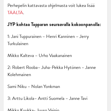
Perhepelin kattavasta ohjelmasta voit lukea lisää
TÄÄLTÄ
.
JYP kohtaa Tapparan seuraavalla kokoonpanolla:
1: Jani Tuppurainen – Henri Kanninen – Jerry
Turkulainen
Mikko Kalteva – Urho Vaakanainen
2: Robert Rooba– Juha-Pekka Hytönen – Janne
Kolehmainen
Sami Niku – Nolan Yonkman
3: Arttu Likola– Antti Suomela – Janne Tavi
Mikko Kuukka- Juuso Vainio