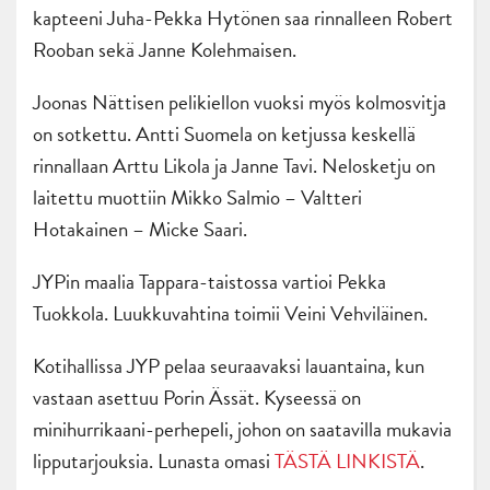
kapteeni Juha-Pekka Hytönen saa rinnalleen Robert
Rooban sekä Janne Kolehmaisen.
Joonas Nättisen pelikiellon vuoksi myös kolmosvitja
on sotkettu. Antti Suomela on ketjussa keskellä
rinnallaan Arttu Likola ja Janne Tavi. Nelosketju on
laitettu muottiin Mikko Salmio – Valtteri
Hotakainen – Micke Saari.
JYPin maalia Tappara-taistossa vartioi Pekka
Tuokkola. Luukkuvahtina toimii Veini Vehviläinen.
Kotihallissa JYP pelaa seuraavaksi lauantaina, kun
vastaan asettuu Porin Ässät. Kyseessä on
minihurrikaani-perhepeli, johon on saatavilla mukavia
lipputarjouksia. Lunasta omasi
TÄSTÄ LINKISTÄ
.