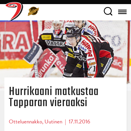
Hurrikaani matkustaa
Tapparan vieraaksi
Otteluennakko
,
Uutinen
|
17.11.2016