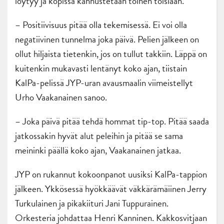
löytyy ja kopissa kannustetaan toinen toisiaan.
– Positiivisuus pitää olla tekemisessä. Ei voi olla
negatiivinen tunnelma joka päivä. Pelien jälkeen on
ollut hiljaista tietenkin, jos on tullut takkiin. Läppä on
kuitenkin mukavasti lentänyt koko ajan, tiistain
KalPa-pelissä JYP-uran avausmaalin viimeistellyt
Urho Vaakanainen sanoo.
– Joka päivä pitää tehdä hommat tip-top. Pitää saada
jatkossakin hyvät alut peleihin ja pitää se sama
meininki päällä koko ajan, Vaakanainen jatkaa.
JYP on rukannut kokoonpanot uusiksi KalPa-tappion
jälkeen. Ykkösessä hyökkäävät väkkärämäiinen Jerry
Turkulainen ja pikakiituri Jani Tuppurainen.
Orkesteria johdattaa Henri Kanninen. Kakkosvitjaan