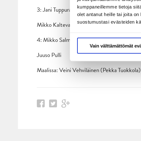
kumppaneillemme tietoja siitä
3: Jani Tuppurainen – Antti Suomela – Joon
olet antanut heille tai joita 
suostumustasi evästeiden k
Mikko Kalteva – Urho Vaakanainen
4: Mikko Salmio – Henri Kanninen – Robert
Vain välttämättömät ev
Juuso Pulli
Maalissa: Veini Vehviläinen (Pekka Tuokkola)