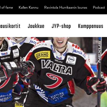
l of fame
Kallen Kannu
Ravintola Hurrikaanin lounas
Podcast
kausikortit
Joukkue
JYP-shop
Kumppanuus