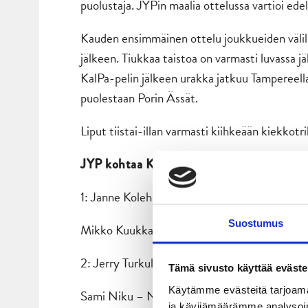
puolustaja. JYPin maalia ottelussa vartioi edel
Kauden ensimmäinen ottelu joukkueiden välillä
jälkeen. Tiukkaa taistoa on varmasti luvassa jä
KalPa-pelin jälkeen urakka jatkuu Tampereella
puolestaan Porin Ässät.
Liput tiistai-illan varmasti kiihkeään kiekkotril
JYP kohtaa KalPan seuraavalla kokoonpano
1: Janne Kolehmainen – Valtteri Hotakainen
Suostumus
Mikko Kuukka – Juuso Vainio
2: Jerry Turkulainen – Juha-Pekka Hytönen –
Tämä sivusto käyttää eväste
Käytämme evästeitä tarjoama
Sami Niku – Nolan Yonkman
ja kävijämäärämme analysoim