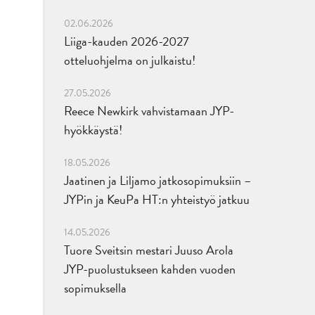
02.06.2026
Liiga-kauden 2026-2027
otteluohjelma on julkaistu!
27.05.2026
Reece Newkirk vahvistamaan JYP-
hyökkäystä!
18.05.2026
Jaatinen ja Liljamo jatkosopimuksiin –
JYPin ja KeuPa HT:n yhteistyö jatkuu
14.05.2026
Tuore Sveitsin mestari Juuso Arola
JYP-puolustukseen kahden vuoden
sopimuksella