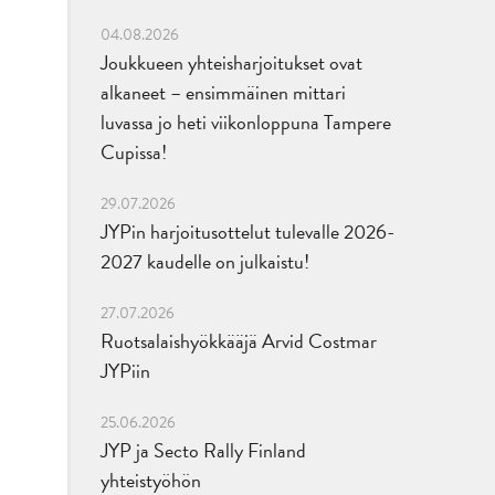
04.08.2026
Joukkueen yhteisharjoitukset ovat
alkaneet – ensimmäinen mittari
luvassa jo heti viikonloppuna Tampere
Cupissa!
29.07.2026
JYPin harjoitusottelut tulevalle 2026-
2027 kaudelle on julkaistu!
27.07.2026
Ruotsalaishyökkääjä Arvid Costmar
JYPiin
25.06.2026
JYP ja Secto Rally Finland
yhteistyöhön