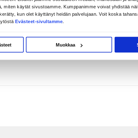
, miten käytät sivustoamme. Kumppanimme voivat yhdistää näitä t
as Nättinen
on kerätty, kun olet käyttänyt heidän palvelujaan. Voit koska taha
äytöstä
Evästeet-sivultamme
.
 Rooba
ästeet
Muokkaa