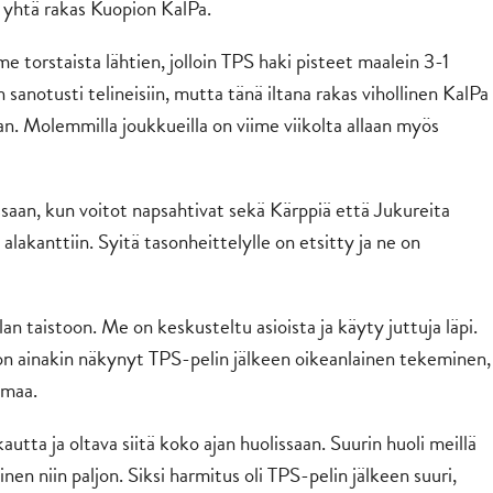
a yhtä rakas Kuopion KalPa.
e torstaista lähtien, jolloin TPS haki pisteet maalein 3-1
n sanotusti telineisiin, mutta tänä iltana rakas vihollinen KalPa
aan. Molemmilla joukkueilla on viime viikolta allaan myös
aan, kun voitot napsahtivat sekä Kärppiä että Jukureita
 alakanttiin. Syitä tasonheittelylle on etsitty ja ne on
lan taistoon. Me on keskusteltu asioista ja käyty juttuja läpi.
on ainakin näkynyt TPS-pelin jälkeen oikeanlainen tekeminen,
mmaa.
tta ja oltava siitä koko ajan huolissaan. Suurin huoli meillä
inen niin paljon. Siksi harmitus oli TPS-pelin jälkeen suuri,