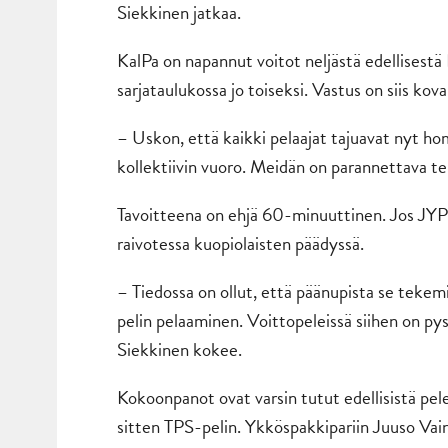
Siekkinen jatkaa.
KalPa on napannut voitot neljästä edellisestä 
sarjataulukossa jo toiseksi. Vastus on siis kov
– Uskon, että kaikki pelaajat tajuavat nyt ho
kollektiivin vuoro. Meidän on parannettava te
Tavoitteena on ehjä 60-minuuttinen. Jos JYP 
raivotessa kuopiolaisten päädyssä.
– Tiedossa on ollut, että päänupista se teke
pelin pelaaminen. Voittopeleissä siihen on pyst
Siekkinen kokee.
Kokoonpanot ovat varsin tutut edellisistä pele
sitten TPS-pelin. Ykköspakkipariin Juuso Vai