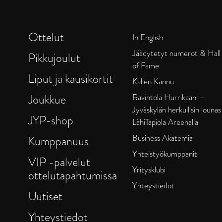
Ottelut
In English
Jäädytetyt numerot & Hall
Pikkujoulut
of Fame
Liput ja kausikortit
Kallen Kannu
Joukkue
Ravintola Hurrikaani –
Jyväskylän herkullisin lounas
JYP-shop
LähiTapiola Areenalla
Business Akatemia
Kumppanuus
Yhteistyökumppanit
VIP -palvelut
Yritysklubi
ottelutapahtumissa
Yhteystiedot
Uutiset
Yhteystiedot