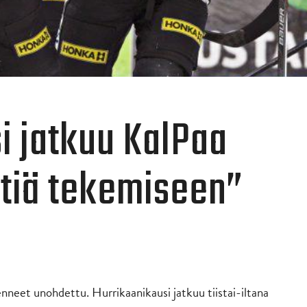
i jatkuu KalPaa
tiä tekemiseen”
enneet unohdettu. Hurrikaanikausi jatkuu tiistai-iltana