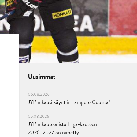
Uusimmat
06.08.2026
JYPin kausi käyntiin Tampere Cupista!
05.08.2026
JYPin kapteenisto Liiga-kauteen
2026–2027 on nimetty