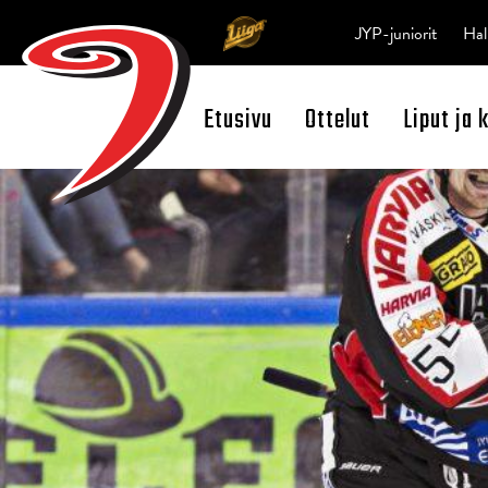
JYP-juniorit
Hal
Etusivu
Ottelut
Liput ja 
Open Search