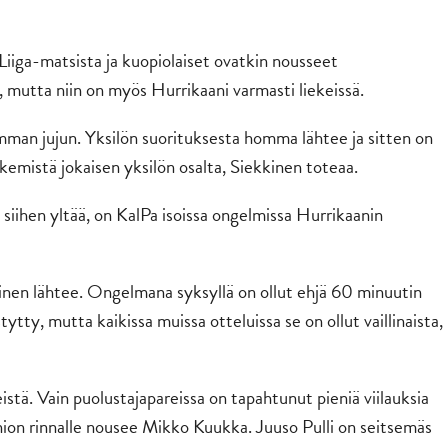
Liiga-matsista ja kuopiolaiset ovatkin nousseet
a, mutta niin on myös Hurrikaani varmasti liekeissä.
mman jujun. Yksilön suorituksesta homma lähtee ja sitten on
kemistä jokaisen yksilön osalta, Siekkinen toteaa.
siihen yltää, on KalPa isoissa ongelmissa Hurrikaanin
minen lähtee. Ongelmana syksyllä on ollut ehjä 60 minuutin
ytty, mutta kaikissa muissa otteluissa se on ollut vaillinaista,
istä. Vain puolustajapareissa on tapahtunut pieniä viilauksia
nion rinnalle nousee Mikko Kuukka. Juuso Pulli on seitsemäs