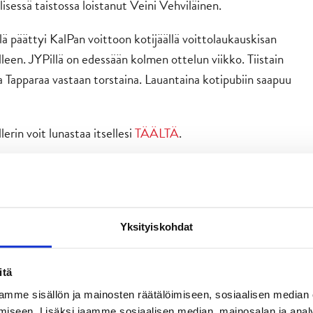
lisessä taistossa loistanut Veini Vehviläinen.
 päättyi KalPan voittoon kotijäällä voittolaukauskisan
lleen. JYPillä on edessään kolmen ottelun viikko. Tiistain
 Tapparaa vastaan torstaina. Lauantaina kotipubiin saapuu
lerin voit lunastaa itsellesi
TÄÄLTÄ
.
lla:
 – Tuomas Pihlman
Yksityiskohdat
 Janne Tavi
itä
mme sisällön ja mainosten räätälöimiseen, sosiaalisen median
iseen. Lisäksi jaamme sosiaalisen median, mainosalan ja analy