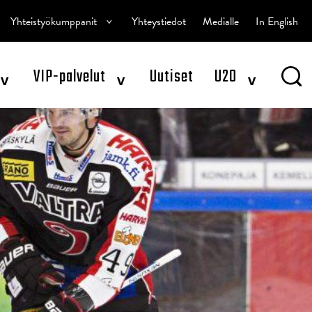
^
Yhteistyökumppanit
Yhteystiedot
Medialle
In English
^
^
^
VIP-palvelut
Uutiset
U20