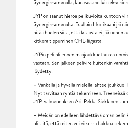
Synergia-areenalla, kun vastaan luistelee ain
JYP on saanut hieroa pelikuvioita kuntoon viim
Synergia-areenalta. Tuolloin Hurrikaani jäi nii
pitää huolen siitä, että latausta ei jää uupum
kitkerä tippuminen CHL-liigasta.
JYPin peli oli ennen maajoukkuetaukoa uomiss
vastaan. Sen jälkeen pelivire kuitenkin värähti
löydetty.
– Vankalla ja hyvällä mielellä lähtee joukkue il
Nyt tarvitaan ryhtiä tekemiseen. Treeneissä 
JYP-valmennuksen Ari-Pekka Siekkinen su
– Meidän on edelleen lähdettävä oman pelin kau
oli siitä, että miten voi viikossa hukkua tekem