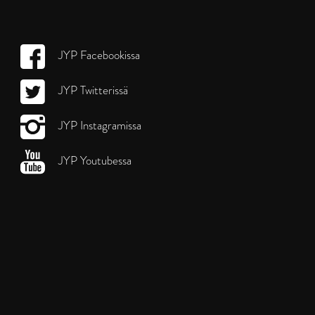
JYP Facebookissa
JYP Twitterissä
JYP Instagramissa
JYP Youtubessa