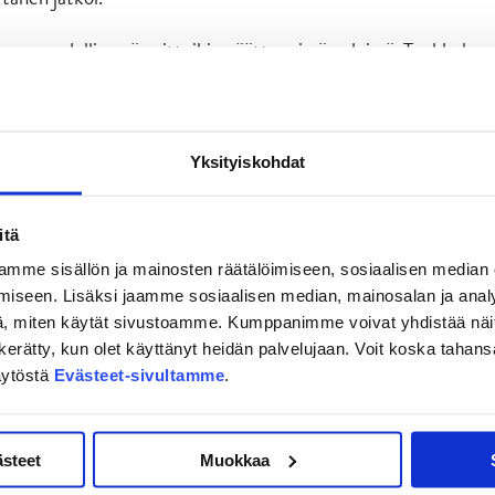
lmessa edellisessä voittoihin päättyneissä peleissä. Tuokkola
t Veini Vehviläisen ja Markus Ruusun kamppailemaan tosissaan
t pelit ovat henkisesti raskaampia, missä pelataan hyvin ja
Yksityiskohdat
paljon ja enemmän joutui fysiikka koville. Nyt on joka
heilu on ihanaa, Tuokkola makusteli.
itä
mme sisällön ja mainosten räätälöimiseen, sosiaalisen median
alPan vieraana. Sieltä JYP metsästää viikon kolmatta ja
iseen. Lisäksi jaamme sosiaalisen median, mainosalan ja analy
iottelu on edessä ensi viikon lauantaina, kun vastaan tulee
, miten käytät sivustoamme. Kumppanimme voivat yhdistää näitä t
aa itsellesi
TÄSTÄ LINKISTÄ
.
on kerätty, kun olet käyttänyt heidän palvelujaan. Voit koska taha
äytöstä
Evästeet-sivultamme
.
ästeet
Muokkaa