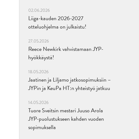
02.06.2026
Liiga-kauden 2026-2027
otteluohjelma on julkaistu!
27.05.2026
Reece Newkirk vahvistamaan JYP-
hyökkäystä!
18.05.2026
Jaatinen ja Liljamo jatkosopimuksiin –
JYPin ja KeuPa HT:n yhteistyö jatkuu
14.05.2026
Tuore Sveitsin mestari Juuso Arola
JYP-puolustukseen kahden vuoden
sopimuksella