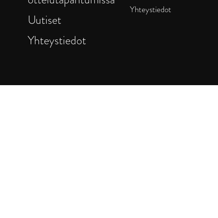
Yhteystiedot
Uutiset
Yhteystiedot