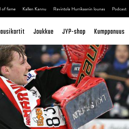
l of fame
Kallen Kannu
Ravintola Hurrikaanin lounas
Podcast
kausikortit
Joukkue
JYP-shop
Kumppanuus