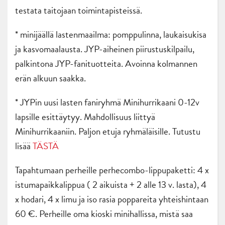
testata taitojaan toimintapisteissä.
* minijäällä lastenmaailma: pomppulinna, laukaisukisa
ja kasvomaalausta. JYP-aiheinen piirustuskilpailu,
palkintona JYP-fanituotteita. Avoinna kolmannen
erän alkuun saakka.
* JYPin uusi lasten faniryhmä Minihurrikaani 0-12v
lapsille esittäytyy. Mahdollisuus liittyä
Minihurrikaaniin. Paljon etuja ryhmäläisille. Tutustu
lisää
TÄSTÄ
Tapahtumaan perheille perhecombo-lippupaketti: 4 x
istumapaikkalippua ( 2 aikuista + 2 alle 13 v. lasta), 4
x hodari, 4 x limu ja iso rasia poppareita yhteishintaan
60 €. Perheille oma kioski minihallissa, mistä saa