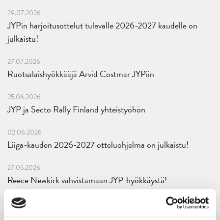
29.07.2026
JYPin harjoitusottelut tulevalle 2026-2027 kaudelle on
julkaistu!
27.07.2026
Ruotsalaishyökkääjä Arvid Costmar JYPiin
25.06.2026
JYP ja Secto Rally Finland yhteistyöhön
02.06.2026
Liiga-kauden 2026-2027 otteluohjelma on julkaistu!
27.05.2026
Reece Newkirk vahvistamaan JYP-hyökkäystä!
18.05.2026
Jaatinen ja Liljamo jatkosopimuksiin – JYPin ja KeuPa HT:n