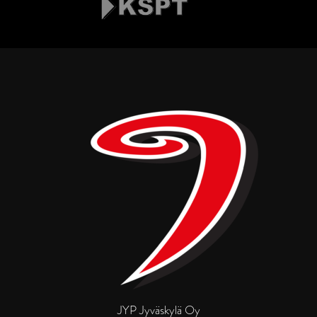
JYP Jyväskylä Oy