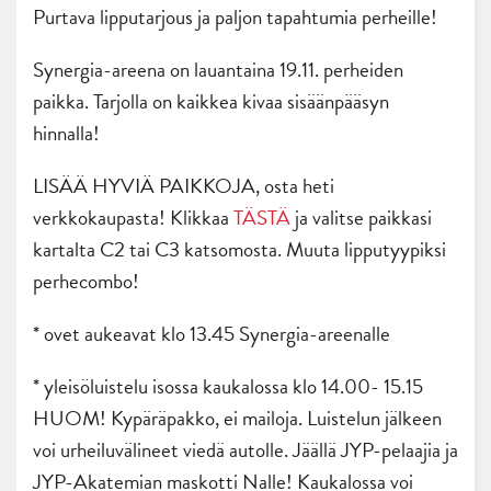
Purtava lipputarjous ja paljon tapahtumia perheille!
Synergia-areena on lauantaina 19.11. perheiden
paikka. Tarjolla on kaikkea kivaa sisäänpääsyn
hinnalla!
LISÄÄ HYVIÄ PAIKKOJA, osta heti
verkkokaupasta! Klikkaa
TÄSTÄ
ja valitse paikkasi
kartalta C2 tai C3 katsomosta. Muuta lipputyypiksi
perhecombo!
* ovet aukeavat klo 13.45 Synergia-areenalle
* yleisöluistelu isossa kaukalossa klo 14.00- 15.15
HUOM! Kypäräpakko, ei mailoja. Luistelun jälkeen
voi urheiluvälineet viedä autolle. Jäällä JYP-pelaajia ja
JYP-Akatemian maskotti Nalle! Kaukalossa voi