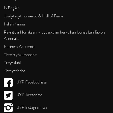
In English
Jäädytetyt numerot & Hall of Fame
Kallen Kannu
Ravintola Hurrikaani – Jyväskylän herkullisin lounas LähiTapiola
Areenalla
Business Akatemia
Yhteistyökumppanit
Yritysklubi
Yhteystiedot
JYP Facebookissa
JYP Twitterissä
JYP Instagramissa