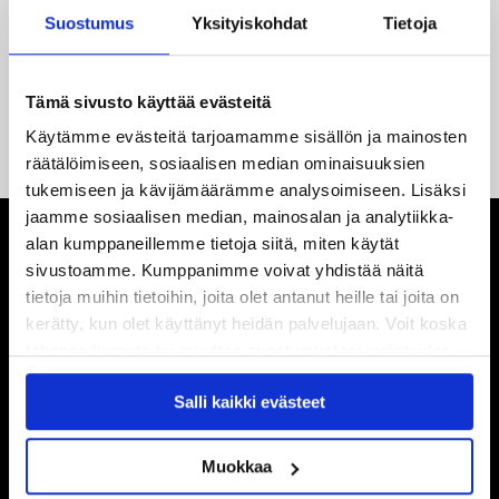
yhteistyö jatkuu
Suostumus
Yksityiskohdat
Tietoja
14.05.2026
Tuore Sveitsin mestari Juuso Arola JYP-puolustukseen
Tämä sivusto käyttää evästeitä
kahden vuoden sopimuksella
Käytämme evästeitä tarjoamamme sisällön ja mainosten
räätälöimiseen, sosiaalisen median ominaisuuksien
tukemiseen ja kävijämäärämme analysoimiseen. Lisäksi
jaamme sosiaalisen median, mainosalan ja analytiikka-
alan kumppaneillemme tietoja siitä, miten käytät
sivustoamme. Kumppanimme voivat yhdistää näitä
tietoja muihin tietoihin, joita olet antanut heille tai joita on
kerätty, kun olet käyttänyt heidän palvelujaan. Voit koska
tahansa kumota tai muuttaa suostumustasi evästeiden
käytöstä
Evästeet-sivultamme
.
Salli kaikki evästeet
Muokkaa