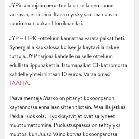
JYPin aamujään perusteella on sellainen tunne
vatsassa, että tänä iltana myrsky saattaa nousta
suurimman luokan Hurrikaaniksi.
JYP – HPK -otteluun kannattaa varata paikat heti.
Synergialla kaukalossa kolisee ja käytävillä näkee
tuttuja. JYP tarjoaa kahdelle naiselle otteluun
edullista lippupakettia. Istumapaikat C1-katsomosta
kahdelle yhteishintaan 10 euroa. Varaa omasi
TÄÄLTÄ
.
Päävalmentaja Marko on pitänyt kokoonpanon
käytännössä ennallaan sitten tiistain. Maalilla jatkaa
Pekka Tuokkola. Hyökkäysvitjat ovat säilyneet
muuttumattomina. Puolustuspäässä on tehty yksi
muutos, kun Juuso Vaino korvaa kokoonpanossa