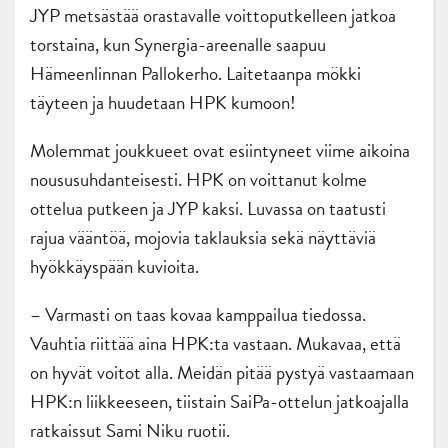
JYP metsästää orastavalle voittoputkelleen jatkoa
torstaina, kun Synergia-areenalle saapuu
Hämeenlinnan Pallokerho. Laitetaanpa mökki
täyteen ja huudetaan HPK kumoon!
Molemmat joukkueet ovat esiintyneet viime aikoina
noususuhdanteisesti. HPK on voittanut kolme
ottelua putkeen ja JYP kaksi. Luvassa on taatusti
rajua vääntöä, mojovia taklauksia sekä näyttäviä
hyökkäyspään kuvioita.
– Varmasti on taas kovaa kamppailua tiedossa.
Vauhtia riittää aina HPK:ta vastaan. Mukavaa, että
on hyvät voitot alla. Meidän pitää pystyä vastaamaan
HPK:n liikkeeseen, tiistain SaiPa-ottelun jatkoajalla
ratkaissut Sami Niku ruotii.