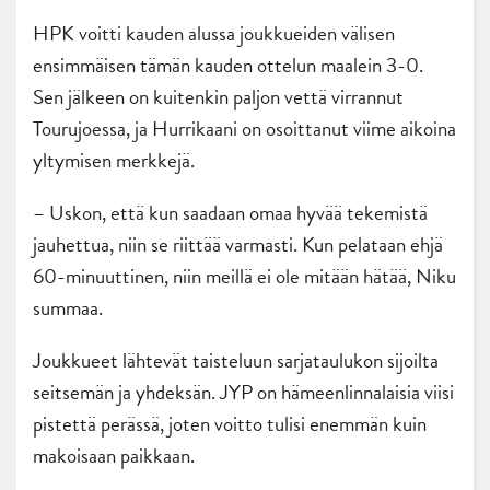
HPK voitti kauden alussa joukkueiden välisen
ensimmäisen tämän kauden ottelun maalein 3-0.
Sen jälkeen on kuitenkin paljon vettä virrannut
Tourujoessa, ja Hurrikaani on osoittanut viime aikoina
yltymisen merkkejä.
– Uskon, että kun saadaan omaa hyvää tekemistä
jauhettua, niin se riittää varmasti. Kun pelataan ehjä
60-minuuttinen, niin meillä ei ole mitään hätää, Niku
summaa.
Joukkueet lähtevät taisteluun sarjataulukon sijoilta
seitsemän ja yhdeksän. JYP on hämeenlinnalaisia viisi
pistettä perässä, joten voitto tulisi enemmän kuin
makoisaan paikkaan.