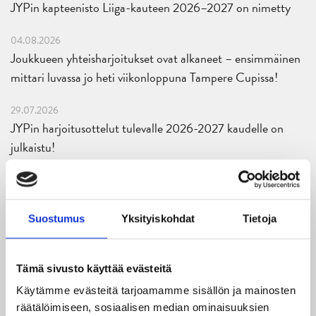
JYPin kapteenisto Liiga-kauteen 2026–2027 on nimetty
04.08.2026
Joukkueen yhteisharjoitukset ovat alkaneet – ensimmäinen
mittari luvassa jo heti viikonloppuna Tampere Cupissa!
29.07.2026
JYPin harjoitusottelut tulevalle 2026-2027 kaudelle on
julkaistu!
27.07.2026
Ruotsalaishyökkääjä Arvid Costmar JYPiin
Suostumus
Yksityiskohdat
Tietoja
25.06.2026
JYP ja Secto Rally Finland yhteistyöhön
Tämä sivusto käyttää evästeitä
02.06.2026
Käytämme evästeitä tarjoamamme sisällön ja mainosten
Liiga-kauden 2026-2027 otteluohjelma on julkaistu!
räätälöimiseen, sosiaalisen median ominaisuuksien