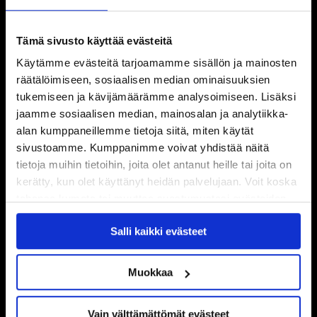
Tämä sivusto käyttää evästeitä
Käytämme evästeitä tarjoamamme sisällön ja mainosten
räätälöimiseen, sosiaalisen median ominaisuuksien
tukemiseen ja kävijämäärämme analysoimiseen. Lisäksi
jaamme sosiaalisen median, mainosalan ja analytiikka-
alan kumppaneillemme tietoja siitä, miten käytät
sivustoamme. Kumppanimme voivat yhdistää näitä
tietoja muihin tietoihin, joita olet antanut heille tai joita on
kerätty, kun olet käyttänyt heidän palvelujaan. Voit koska
tahansa kumota tai muuttaa suostumustasi evästeiden
käytöstä
Evästeet-sivultamme
.
Salli kaikki evästeet
Muokkaa
Vain välttämättömät evästeet