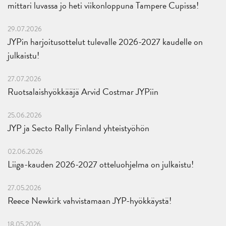
mittari luvassa jo heti viikonloppuna Tampere Cupissa!
29.07.2026
JYPin harjoitusottelut tulevalle 2026-2027 kaudelle on
julkaistu!
27.07.2026
Ruotsalaishyökkääjä Arvid Costmar JYPiin
25.06.2026
JYP ja Secto Rally Finland yhteistyöhön
02.06.2026
Liiga-kauden 2026-2027 otteluohjelma on julkaistu!
27.05.2026
Reece Newkirk vahvistamaan JYP-hyökkäystä!
18.05.2026