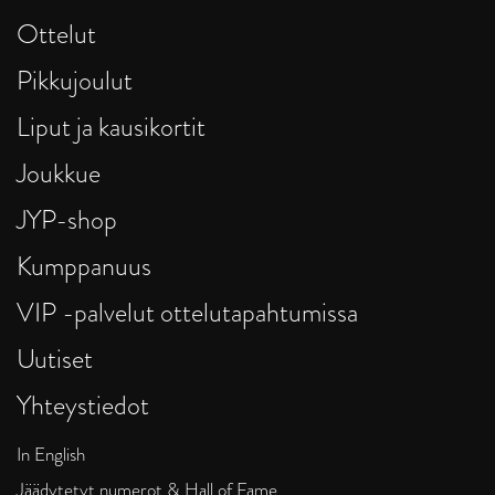
Ottelut
Pikkujoulut
Liput ja kausikortit
Joukkue
JYP-shop
Kumppanuus
VIP -palvelut ottelutapahtumissa
Uutiset
Yhteystiedot
In English
Jäädytetyt numerot & Hall of Fame