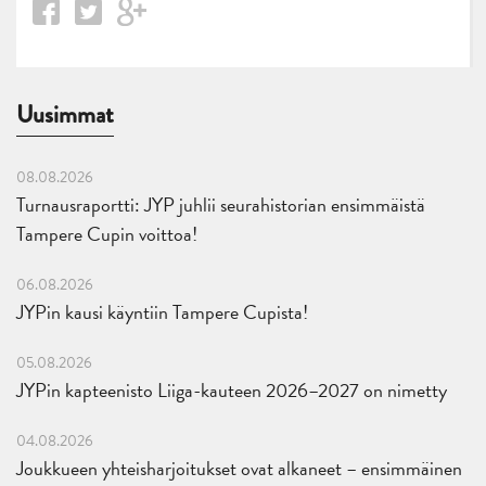
Uusimmat
08.08.2026
Turnausraportti: JYP juhlii seurahistorian ensimmäistä
Tampere Cupin voittoa!
06.08.2026
JYPin kausi käyntiin Tampere Cupista!
05.08.2026
JYPin kapteenisto Liiga-kauteen 2026–2027 on nimetty
04.08.2026
Joukkueen yhteisharjoitukset ovat alkaneet – ensimmäinen