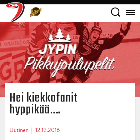
Hei kiekkofanit
hyppikää….
Uutinen
|
12.12.2016