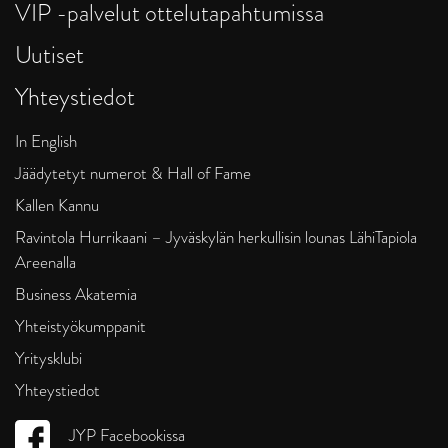
VIP -palvelut ottelutapahtumissa
Uutiset
Yhteystiedot
In English
Jäädytetyt numerot & Hall of Fame
Kallen Kannu
Ravintola Hurrikaani – Jyväskylän herkullisin lounas LähiTapiola
Areenalla
Business Akatemia
Yhteistyökumppanit
Yritysklubi
Yhteystiedot
JYP Facebookissa