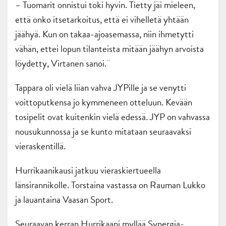
– Tuomarit onnistui toki hyvin. Tietty jäi mieleen,
että onko itsetarkoitus, että ei vihelletä yhtään
jäähyä. Kun on takaa-ajoasemassa, niin ihmetytti
vähän, ettei lopun tilanteista mitään jäähyn arvoista
löydetty, Virtanen sanoi.¨
Tappara oli vielä liian vahva JYPille ja se venytti
voittoputkensa jo kymmeneen otteluun. Kevään
tosipelit ovat kuitenkin vielä edessä. JYP on vahvassa
nousukunnossa ja se kunto mitataan seuraavaksi
vieraskentillä.
Hurrikaanikausi jatkuu vieraskiertueella
länsirannikolle. Torstaina vastassa on Rauman Lukko
ja lauantaina Vaasan Sport.
Seuraavan kerran Hurrikaani myllää Synergia-