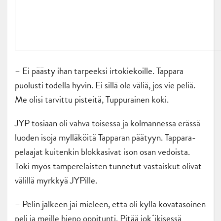
– Ei päästy ihan tarpeeksi irtokiekoille. Tappara
puolusti todella hyvin. Ei sillä ole väliä, jos vie peliä.
Me olisi tarvittu pisteitä, Tuppurainen koki.
JYP tosiaan oli vahva toisessa ja kolmannessa erässä
luoden isoja mylläköitä Tapparan päätyyn. Tappara-
pelaajat kuitenkin blokkasivat ison osan vedoista.
Toki myös tamperelaisten tunnetut vastaiskut olivat
välillä myrkkyä JYPille.
– Pelin jälkeen jäi mieleen, että oli kyllä kovatasoinen
peli ja meille hieno oppitunti. Pitää jok´ikisessä