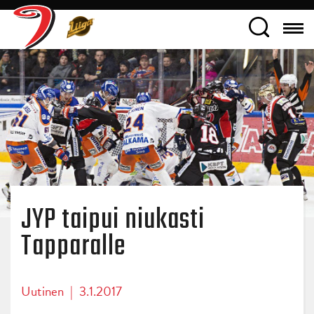
JYP taipui niukasti
Tapparalle
Uutinen
|
3.1.2017