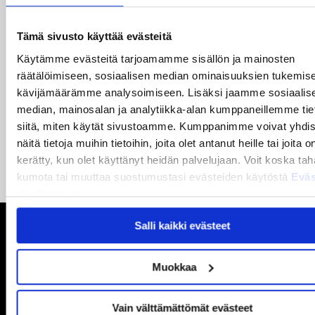
27.05.2026
Reece Newkirk vahvistamaan JYP-hyökkäystä!
Tämä sivusto käyttää evästeitä
18.05.2026
Käytämme evästeitä tarjoamamme sisällön ja mainosten
Jaatinen ja Liljamo jatkosopimuksiin – JYPin ja KeuPa HT:n
räätälöimiseen, sosiaalisen median ominaisuuksien tukemise
yhteistyö jatkuu
kävijämäärämme analysoimiseen. Lisäksi jaamme sosiaalis
median, mainosalan ja analytiikka-alan kumppaneillemme tie
14.05.2026
siitä, miten käytät sivustoamme. Kumppanimme voivat yhdis
Tuore Sveitsin mestari Juuso Arola JYP-puolustukseen
näitä tietoja muihin tietoihin, joita olet antanut heille tai joita o
kahden vuoden sopimuksella
kerätty, kun olet käyttänyt heidän palvelujaan. Voit koska ta
kumota tai muuttaa suostumustasi evästeiden käytöstä
Eväs
sivultamme
.
Salli kaikki evästeet
Muokkaa
Vain välttämättömät evästeet