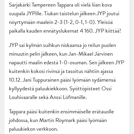
Sarjakärki Tampereen Tappara oli vielä liian kova
suupala JYPille. Tiukan taistelun jälkeen JYP joutui
nöyrtymään maalein 2-3 (1-2, 0-1, 1-0). Yleisöä
paikalla kauden ennätyslukemat 4 160. JYP kiittää!
JYP sai kylmän suihkun niskaansa jo reilun puolen
minuutin pelin jälkeen, kun Jan-Mikael Järvinen
napautti maalin edestä 1-0-osuman. Sen jälkeen JYP
kuitenkin kokosi rivinsä ja tasoitus nähtiin ajassa
10.12. Jani Tuppurainen pääsi lyömään sydämensä
kyllyydestä paluukiekkoon. Syöttöpisteet Ossi
Louhivaaralle sekä Anssi Löfmanille.
Tappara pääsi kuitenkin ensimmäiselle erätauolle
johdossa, kun Martin Röymark pääsi lyömään
paluukiekon verkkoon.