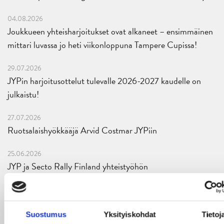
04.08.2026
Joukkueen yhteisharjoitukset ovat alkaneet – ensimmäinen
mittari luvassa jo heti viikonloppuna Tampere Cupissa!
29.07.2026
JYPin harjoitusottelut tulevalle 2026-2027 kaudelle on
julkaistu!
27.07.2026
Ruotsalaishyökkääjä Arvid Costmar JYPiin
25.06.2026
JYP ja Secto Rally Finland yhteistyöhön
02.06.2026
Liiga-kauden 2026-2027 otteluohjelma on julkaistu!
Suostumus
Yksityiskohdat
Tietoj