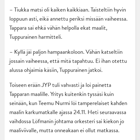
– Tiukka matsi oli kaiken kaikkiaan. Taisteltiin hyvin
loppuun asti, eikä annettu periksi missään vaiheessa.
Tappara sai ehkä vähän helpolla ekat maalit,
Tuppurainen harmitteli.
– Kyllä jäi paljon hampaankoloon. Vähän katseltiin
jossain vaiheessa, että mitä tapahtuu. Ei ihan otettu
alussa ohjaimia käsiin, Tuppurainen jatkoi.
Toiseen erään JYP tuli vahvasti ja loi painetta
Tapparan maalille. Yritys kuitenkin tyssäsi kuin
seinään, kun Teemu Nurmi löi tamperelaiset kahden
maalin karkumatkalle ajassa 24.11. Heti seuraavassa
vaihdossa Löfmanin johtama orkesteri sai kiekon jo
maaliviivalle, mutta onneakaan ei ollut matkassa.