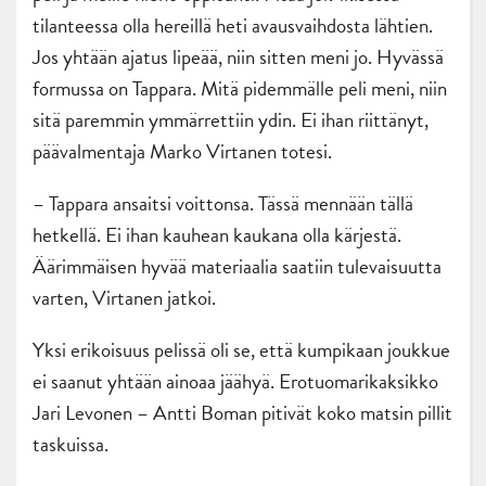
tilanteessa olla hereillä heti avausvaihdosta lähtien.
Jos yhtään ajatus lipeää, niin sitten meni jo. Hyvässä
formussa on Tappara. Mitä pidemmälle peli meni, niin
sitä paremmin ymmärrettiin ydin. Ei ihan riittänyt,
päävalmentaja Marko Virtanen totesi.
– Tappara ansaitsi voittonsa. Tässä mennään tällä
hetkellä. Ei ihan kauhean kaukana olla kärjestä.
Äärimmäisen hyvää materiaalia saatiin tulevaisuutta
varten, Virtanen jatkoi.
Yksi erikoisuus pelissä oli se, että kumpikaan joukkue
ei saanut yhtään ainoaa jäähyä. Erotuomarikaksikko
Jari Levonen – Antti Boman pitivät koko matsin pillit
taskuissa.