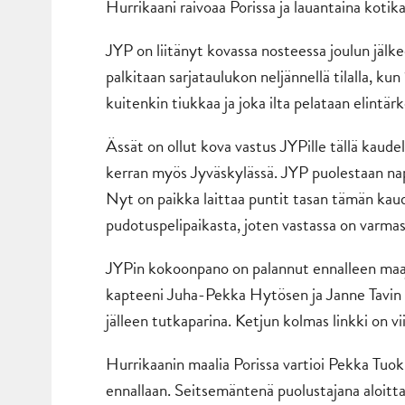
Hurrikaani raivoaa Porissa ja lauantaina kotik
JYP on liitänyt kovassa nosteessa joulun jälkee
palkitaan sarjataulukon neljännellä tilalla, ku
kuitenkin tiukkaa ja joka ilta pelataan elintärk
Ässät on ollut kova vastus JYPille tällä kaude
kerran myös Jyväskylässä. JYP puolestaan nap
Nyt on paikka laittaa puntit tasan tämän kaud
pudotuspelipaikasta, joten vastassa on varmast
JYPin kokoonpano on palannut ennalleen maa
kapteeni Juha-Pekka Hytösen ja Janne Tavin 
jälleen tutkaparina. Ketjun kolmas linkki on 
Hurrikaanin maalia Porissa vartioi Pekka Tuok
ennallaan. Seitsemäntenä puolustajana aloitta