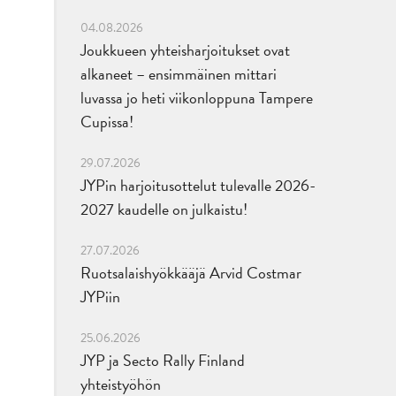
04.08.2026
Joukkueen yhteisharjoitukset ovat
alkaneet – ensimmäinen mittari
luvassa jo heti viikonloppuna Tampere
Cupissa!
29.07.2026
JYPin harjoitusottelut tulevalle 2026-
2027 kaudelle on julkaistu!
27.07.2026
Ruotsalaishyökkääjä Arvid Costmar
JYPiin
25.06.2026
JYP ja Secto Rally Finland
yhteistyöhön