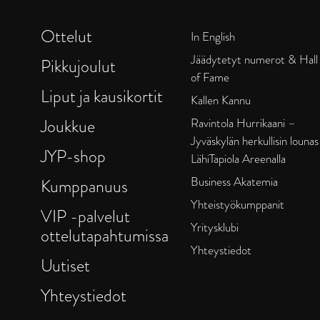
Ottelut
In English
Jäädytetyt numerot & Hall
Pikkujoulut
of Fame
Liput ja kausikortit
Kallen Kannu
Joukkue
Ravintola Hurrikaani –
Jyväskylän herkullisin lounas
JYP-shop
LähiTapiola Areenalla
Business Akatemia
Kumppanuus
Yhteistyökumppanit
VIP -palvelut
Yritysklubi
ottelutapahtumissa
Yhteystiedot
Uutiset
Yhteystiedot