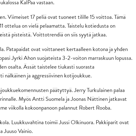
aukalossa KalPaa vastaan.
n. Viimeiset 17 peliä ovat tuoneet tilille 15 voittoa. Tämä
n 11 ottelua on vielä pelaamatta. Taistelu kotiedusta on
eistä pisteistä. Voittotrendiä on siis syytä jatkaa.
lla. Patapaidat ovat voittaneet kertaalleen kotona ja yhden
pasi Jyrki Ahon suojateista 3-2-voiton marraskuun lopussa.
en osalta. Ässät taistelee tiukasti suorasta
i nälkäinen ja aggressiivinen kotijoukkue.
joukkuekomennusten päätyttyä. Jerry Turkulainen palaa
rinnalle. Myös Antti Suomela ja Joonas Nättinen jatkavat
viime viikolla kokoonpanoon palannut Robert Rooba.
kola. Luukkuvahtina toimii Jussi Olkinuora. Pakkiparit ovat
a Juuso Vainio.