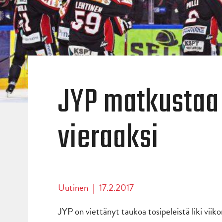
JYP matkustaa
vieraaksi
Uutinen
|
17.2.2017
JYP on viettänyt taukoa tosipeleistä liki viiko