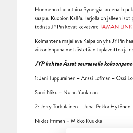
Huomenna lauantaina Synergia-areenalla pela
saapuu Kuopion KalPa. Tarjolla on jälleen isot 
todista JYPin kovat kevätvire
TÄMÄN LINK
Kolmantena majaileva Kalpa on yhä JYPin haar
viikonloppuna metsästetään tuplavoittoa ja n
JYP kohtaa Ässät seuraavalla kokoonpanol
1: Jani Tuppurainen – Anssi Löfman – Ossi Lo
Sami Niku – Nolan Yonkman
2: Jerry Turkulainen – Juha-Pekka Hytönen –
Niklas Friman – Mikko Kuukka