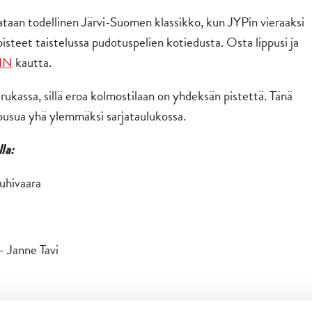
taan todellinen Järvi-Suomen klassikko, kun JYPin vieraaksi
pisteet taistelussa pudotuspelien kotiedusta. Osta lippusi ja
IN
kautta.
ukassa, sillä eroa kolmostilaan on yhdeksän pistettä. Tänä
ousua yhä ylemmäksi sarjataulukossa.
la:
uhivaara
 Janne Tavi