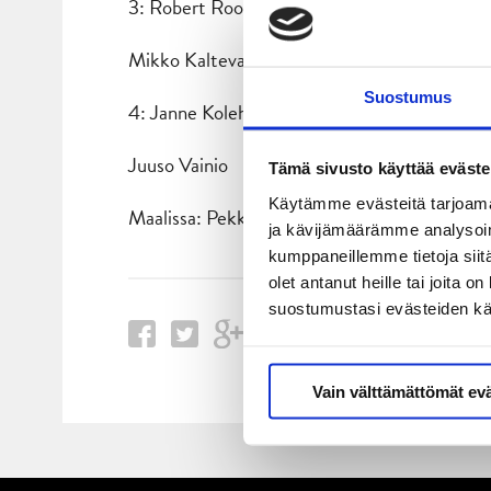
3: Robert Rooba – Antti Suomela – Joonas 
Mikko Kalteva- Urho Vaakanainen
Suostumus
4: Janne Kolehmainen – Henri Kanninen – T
Juuso Vainio
Tämä sivusto käyttää eväste
Käytämme evästeitä tarjoama
Maalissa: Pekka Tuokkola (Juho Olkinuora)
ja kävijämäärämme analysoim
kumppaneillemme tietoja siitä
olet antanut heille tai joita 
suostumustasi evästeiden k
Vain välttämättömät ev