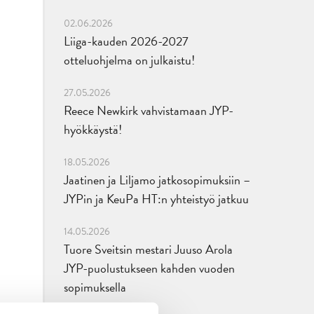
02.06.2026
Liiga-kauden 2026-2027
otteluohjelma on julkaistu!
27.05.2026
Reece Newkirk vahvistamaan JYP-
hyökkäystä!
18.05.2026
Jaatinen ja Liljamo jatkosopimuksiin –
JYPin ja KeuPa HT:n yhteistyö jatkuu
14.05.2026
Tuore Sveitsin mestari Juuso Arola
JYP-puolustukseen kahden vuoden
sopimuksella