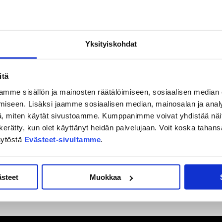
Nättinen
Yksityiskohdat
uomas Pihlman
itä
mme sisällön ja mainosten räätälöimiseen, sosiaalisen median
iseen. Lisäksi jaamme sosiaalisen median, mainosalan ja analy
, miten käytät sivustoamme. Kumppanimme voivat yhdistää näitä t
on kerätty, kun olet käyttänyt heidän palvelujaan. Voit koska taha
äytöstä
Evästeet-sivultamme
.
ästeet
Muokkaa