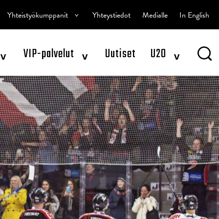
^
Yhteistyökumppanit
Yhteystiedot
Medialle
In English
^
^
^
VIP-palvelut
Uutiset
U20