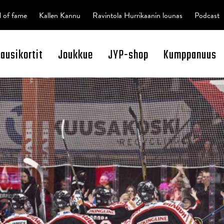
l of fame
Kallen Kannu
Ravintola Hurrikaanin lounas
Podcast
kausikortit
Joukkue
JYP-shop
Kumppanuus