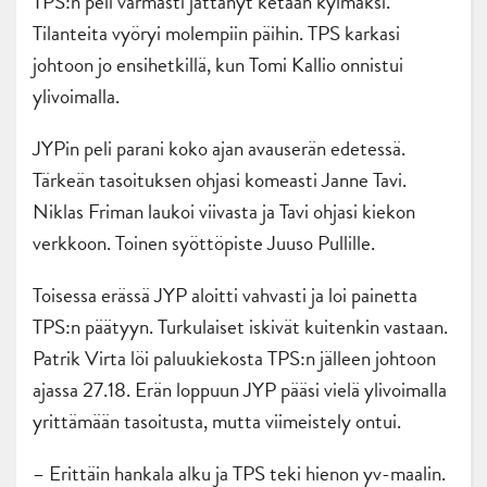
TPS:n peli varmasti jättänyt ketään kylmäksi.
Tilanteita vyöryi molempiin päihin. TPS karkasi
johtoon jo ensihetkillä, kun Tomi Kallio onnistui
ylivoimalla.
JYPin peli parani koko ajan avauserän edetessä.
Tärkeän tasoituksen ohjasi komeasti Janne Tavi.
Niklas Friman laukoi viivasta ja Tavi ohjasi kiekon
verkkoon. Toinen syöttöpiste Juuso Pullille.
Toisessa erässä JYP aloitti vahvasti ja loi painetta
TPS:n päätyyn. Turkulaiset iskivät kuitenkin vastaan.
Patrik Virta löi paluukiekosta TPS:n jälleen johtoon
ajassa 27.18. Erän loppuun JYP pääsi vielä ylivoimalla
yrittämään tasoitusta, mutta viimeistely ontui.
– Erittäin hankala alku ja TPS teki hienon yv-maalin.