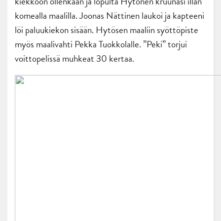
kiekkoon ollenkaan ja lopulta Hytönen kruunasi illan
komealla maalilla. Joonas Nättinen laukoi ja kapteeni
löi paluukiekon sisään. Hytösen maaliin syöttöpiste
myös maalivahti Pekka Tuokkolalle. ”Peki” torjui
voittopelissä muhkeat 30 kertaa.