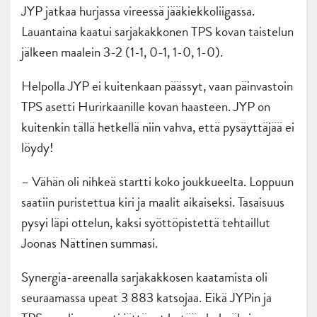
JYP jatkaa hurjassa vireessä jääkiekkoliigassa.
Lauantaina kaatui sarjakakkonen TPS kovan taistelun
jälkeen maalein 3-2 (1-1, 0-1, 1-0, 1-0).
Helpolla JYP ei kuitenkaan päässyt, vaan päinvastoin
TPS asetti Hurirkaanille kovan haasteen. JYP on
kuitenkin tällä hetkellä niin vahva, että pysäyttäjää ei
löydy!
– Vähän oli nihkeä startti koko joukkueelta. Loppuun
saatiin puristettua kiri ja maalit aikaiseksi. Tasaisuus
pysyi läpi ottelun, kaksi syöttöpistettä tehtaillut
Joonas Nättinen summasi.
Synergia-areenalla sarjakakkosen kaatamista oli
seuraamassa upeat 3 883 katsojaa. Eikä JYPin ja