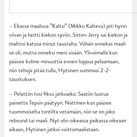
– Ekassa maalissa ”Kaltsi” (Mikko Kalteva) piti hyvin
viivan ja heitti kiekon syviin. Sitten Jerry sai kiekon ja
malttoi katsoa minut taustalta. Vähän onnekas maali
se oli, mutta onneksi meni sisään. Ylivoimalla kun
pääsee kolme minuuttia ennen loppua pelaamaan,
niin tehoja pitää tulla, Hytönen summasi 2-2-
tasoituksen.
– Pelattiin tosi fiksu jatkoaika. Saatiin luotua
painetta Tepsin päätyyn. Nättinen kun pääsee
tuommoiselta tontilta vetämään, niin se on joko
rebound tai maali. Nyt olin oikeassa paikassa oikeaan
aikaan, Hytönen jatkoi voittomaalistaan.