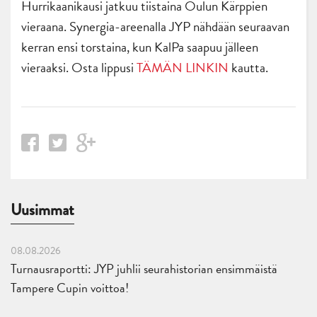
Hurrikaanikausi jatkuu tiistaina Oulun Kärppien
vieraana. Synergia-areenalla JYP nähdään seuraavan
kerran ensi torstaina, kun KalPa saapuu jälleen
vieraaksi. Osta lippusi
TÄMÄN LINKIN
kautta.
Uusimmat
08.08.2026
Turnausraportti: JYP juhlii seurahistorian ensimmäistä
Tampere Cupin voittoa!