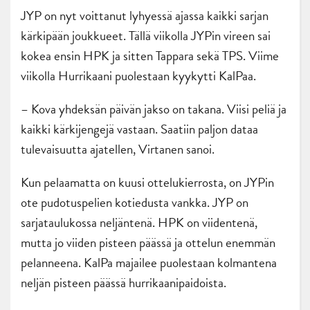
JYP on nyt voittanut lyhyessä ajassa kaikki sarjan
kärkipään joukkueet. Tällä viikolla JYPin vireen sai
kokea ensin HPK ja sitten Tappara sekä TPS. Viime
viikolla Hurrikaani puolestaan kyykytti KalPaa.
– Kova yhdeksän päivän jakso on takana. Viisi peliä ja
kaikki kärkijengejä vastaan. Saatiin paljon dataa
tulevaisuutta ajatellen, Virtanen sanoi.
Kun pelaamatta on kuusi ottelukierrosta, on JYPin
ote pudotuspelien kotiedusta vankka. JYP on
sarjataulukossa neljäntenä. HPK on viidentenä,
mutta jo viiden pisteen päässä ja ottelun enemmän
pelanneena. KalPa majailee puolestaan kolmantena
neljän pisteen päässä hurrikaanipaidoista.