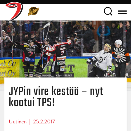
JYPin vire kestää – nyt
kaatui TPS!
Uutinen
|
25.2.2017