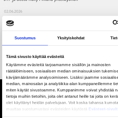
02.06.2026
Liiga-kauden 2026-2027 otteluohjelma on julkaistu!
27.05.2026
Reece Newkirk vahvistamaan JYP-hyökkäystä!
Suostumus
Yksityiskohdat
Tiet
18.05.2026
Jaatinen ja Liljamo jatkosopimuksiin – JYPin ja KeuPa HT:n
Tämä sivusto käyttää evästeitä
yhteistyö jatkuu
Käytämme evästeitä tarjoamamme sisällön ja mainosten
räätälöimiseen, sosiaalisen median ominaisuuksien tukemise
kävijämäärämme analysoimiseen. Lisäksi jaamme sosiaalis
median, mainosalan ja analytiikka-alan kumppaneillemme tieto
miten käytät sivustoamme. Kumppanimme voivat yhdistää nä
tietoja muihin tietoihin, joita olet antanut heille tai joita on ker
olet käyttänyt heidän palvelujaan. Voit koska tahansa kumota
muuttaa suostumustasi evästeiden käytöstä
Evästeet-sivu