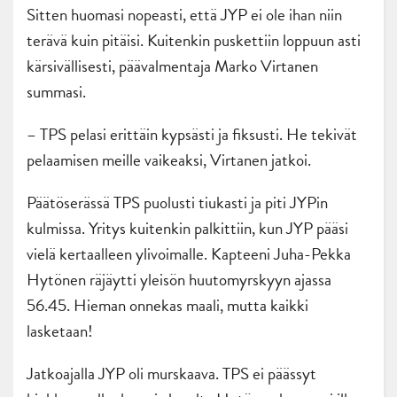
Sitten huomasi nopeasti, että JYP ei ole ihan niin
terävä kuin pitäisi. Kuitenkin puskettiin loppuun asti
kärsivällisesti, päävalmentaja Marko Virtanen
summasi.
– TPS pelasi erittäin kypsästi ja fiksusti. He tekivät
pelaamisen meille vaikeaksi, Virtanen jatkoi.
Päätöserässä TPS puolusti tiukasti ja piti JYPin
kulmissa. Yritys kuitenkin palkittiin, kun JYP pääsi
vielä kertaalleen ylivoimalle. Kapteeni Juha-Pekka
Hytönen räjäytti yleisön huutomyrskyyn ajassa
56.45. Hieman onnekas maali, mutta kaikki
lasketaan!
Jatkoajalla JYP oli murskaava. TPS ei päässyt