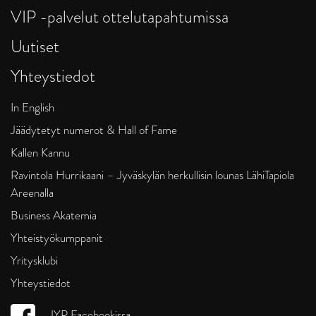
VIP -palvelut ottelutapahtumissa
Uutiset
Yhteystiedot
In English
Jäädytetyt numerot & Hall of Fame
Kallen Kannu
Ravintola Hurrikaani – Jyväskylän herkullisin lounas LähiTapiola
Areenalla
Business Akatemia
Yhteistyökumppanit
Yritysklubi
Yhteystiedot
JYP Facebookissa