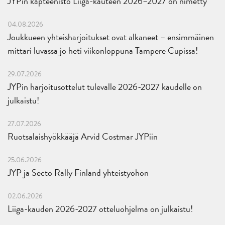
JYPin kapteenisto Liiga-kauteen 2026–2027 on nimetty
04.08.2026
Joukkueen yhteisharjoitukset ovat alkaneet – ensimmäinen
mittari luvassa jo heti viikonloppuna Tampere Cupissa!
29.07.2026
JYPin harjoitusottelut tulevalle 2026-2027 kaudelle on
julkaistu!
27.07.2026
Ruotsalaishyökkääjä Arvid Costmar JYPiin
25.06.2026
JYP ja Secto Rally Finland yhteistyöhön
02.06.2026
Liiga-kauden 2026-2027 otteluohjelma on julkaistu!