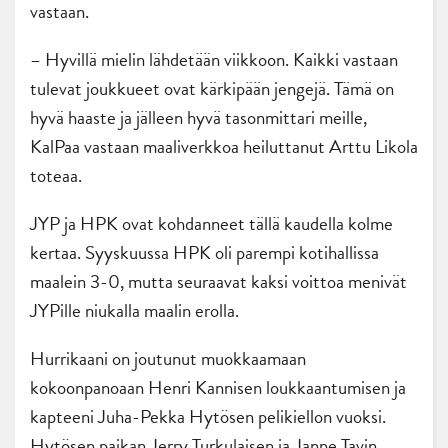
vastaan.
– Hyvillä mielin lähdetään viikkoon. Kaikki vastaan
tulevat joukkueet ovat kärkipään jengejä. Tämä on
hyvä haaste ja jälleen hyvä tasonmittari meille,
KalPaa vastaan maaliverkkoa heiluttanut Arttu Likola
toteaa.
JYP ja HPK ovat kohdanneet tällä kaudella kolme
kertaa. Syyskuussa HPK oli parempi kotihallissa
maalein 3-0, mutta seuraavat kaksi voittoa menivät
JYPille niukalla maalin erolla.
Hurrikaani on joutunut muokkaamaan
kokoonpanoaan Henri Kannisen loukkaantumisen ja
kapteeni Juha-Pekka Hytösen pelikiellon vuoksi.
Hytösen paikan Jerry Turkulaisen ja Janne Tavin