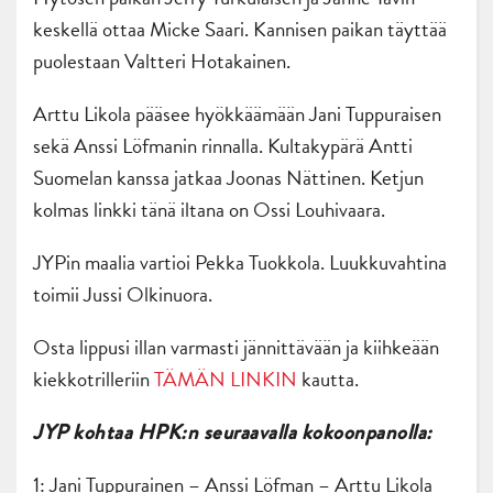
keskellä ottaa Micke Saari. Kannisen paikan täyttää
puolestaan Valtteri Hotakainen.
Arttu Likola pääsee hyökkäämään Jani Tuppuraisen
sekä Anssi Löfmanin rinnalla. Kultakypärä Antti
Suomelan kanssa jatkaa Joonas Nättinen. Ketjun
kolmas linkki tänä iltana on Ossi Louhivaara.
JYPin maalia vartioi Pekka Tuokkola. Luukkuvahtina
toimii Jussi Olkinuora.
Osta lippusi illan varmasti jännittävään ja kiihkeään
kiekkotrilleriin
TÄMÄN LINKIN
kautta.
JYP kohtaa HPK:n seuraavalla kokoonpanolla:
1: Jani Tuppurainen – Anssi Löfman – Arttu Likola