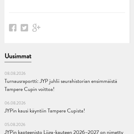
Uusimmat
08.08.2026
Turnausraportti: JYP juhlii seurahistorian ensimmäistä
Tampere Cupin voittoa!
06.08.2026
JYPin kausi käyntiin Tampere Cupista!
05.08.2026
JYPin kapteenisto Liiga-kauteen 2026–2027 on nimetty