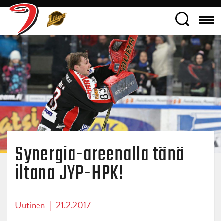
Synergia-areenalla tänä
iltana JYP-HPK!
Uutinen
|
21.2.2017