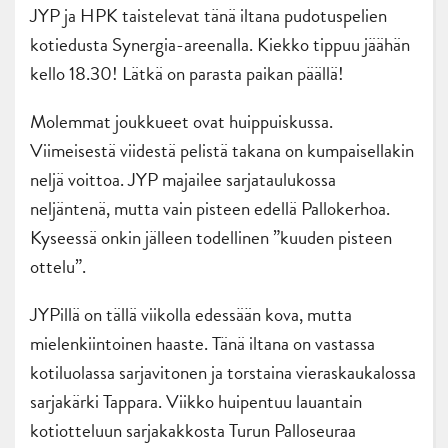
JYP ja HPK taistelevat tänä iltana pudotuspelien
kotiedusta Synergia-areenalla. Kiekko tippuu jäähän
kello 18.30! Lätkä on parasta paikan päällä!
Molemmat joukkueet ovat huippuiskussa.
Viimeisestä viidestä pelistä takana on kumpaisellakin
neljä voittoa. JYP majailee sarjataulukossa
neljäntenä, mutta vain pisteen edellä Pallokerhoa.
Kyseessä onkin jälleen todellinen ”kuuden pisteen
ottelu”.
JYPillä on tällä viikolla edessään kova, mutta
mielenkiintoinen haaste. Tänä iltana on vastassa
kotiluolassa sarjavitonen ja torstaina vieraskaukalossa
sarjakärki Tappara. Viikko huipentuu lauantain
kotiotteluun sarjakakkosta Turun Palloseuraa