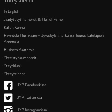
Yhteystiedot
In English
Jäädytetyt numerot & Hall of Fame
Kallen Kannu
Ravintola Hurrikaani – Jyväskylän herkullisin lounas LähiTapiola
Areenalla
Business Akatemia
Yhteistyökumppanit
Yritysklubi
Yhteystiedot
JYP Facebookissa
JYP Twitterissä
JYP Instagramissa