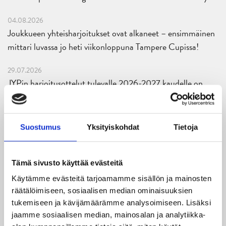
04.08.2026
Joukkueen yhteisharjoitukset ovat alkaneet – ensimmäinen
mittari luvassa jo heti viikonloppuna Tampere Cupissa!
29.07.2026
JYPin harjoitusottelut tulevalle 2026-2027 kaudelle on
julkaistu!
27.07.2026
Suostumus
Yksityiskohdat
Tietoja
Ruotsalaishyökkääjä Arvid Costmar JYPiin
25.06.2026
Tämä sivusto käyttää evästeitä
JYP ja Secto Rally Finland yhteistyöhön
Käytämme evästeitä tarjoamamme sisällön ja mainosten
räätälöimiseen, sosiaalisen median ominaisuuksien
02.06.2026
tukemiseen ja kävijämäärämme analysoimiseen. Lisäksi
Liiga-kauden 2026-2027 otteluohjelma on julkaistu!
jaamme sosiaalisen median, mainosalan ja analytiikka-