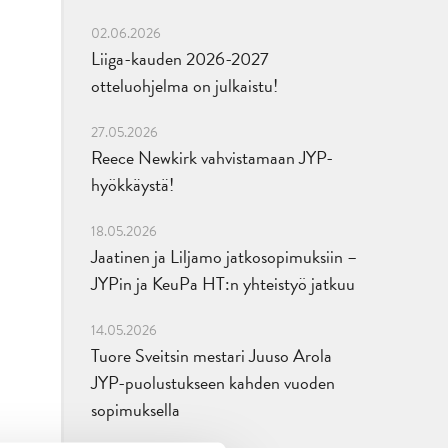
02.06.2026
Liiga-kauden 2026-2027
otteluohjelma on julkaistu!
27.05.2026
Reece Newkirk vahvistamaan JYP-
hyökkäystä!
18.05.2026
Jaatinen ja Liljamo jatkosopimuksiin –
JYPin ja KeuPa HT:n yhteistyö jatkuu
14.05.2026
Tuore Sveitsin mestari Juuso Arola
JYP-puolustukseen kahden vuoden
sopimuksella