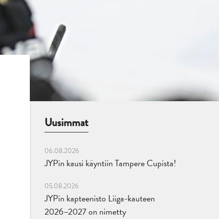
Uusimmat
06.08.2026
JYPin kausi käyntiin Tampere Cupista!
05.08.2026
JYPin kapteenisto Liiga-kauteen
2026–2027 on nimetty