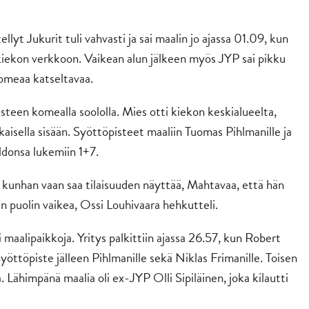
lyt Jukurit tuli vahvasti ja sai maalin jo ajassa 01.09, kun
kiekon verkkoon. Vaikean alun jälkeen myös JYP sai pikku
 komeaa katseltavaa.
steen komealla soololla. Mies otti kiekon keskialueelta,
ikaisella sisään. Syöttöpisteet maaliin Tuomas Pihlmanille ja
ldonsa lukemiin 1+7.
ää, kunhan vaan saa tilaisuuden näyttää, Mahtavaa, että hän
in puolin vaikea, Ossi Louhivaara hehkutteli.
 maalipaikkoja. Yritys palkittiin ajassa 26.57, kun Robert
öttöpiste jälleen Pihlmanille sekä Niklas Frimanille. Toisen
. Lähimpänä maalia oli ex-JYP Olli Sipiläinen, joka kilautti