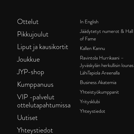
Ottelut
In English
Jäädytetyt numerot & Hall
Pikkujoulut
of Fame
Liput ja kausikortit
Kallen Kannu
Joukkue
Ravintola Hurrikaani –
Jyväskylän herkullisin lounas
JYP-shop
LähiTapiola Areenalla
Business Akatemia
Kumppanuus
Yhteistyökumppanit
VIP -palvelut
Yritysklubi
ottelutapahtumissa
Yhteystiedot
Uutiset
Yhteystiedot