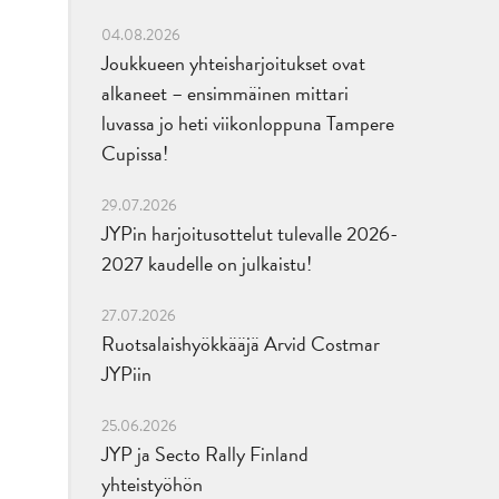
04.08.2026
Joukkueen yhteisharjoitukset ovat
alkaneet – ensimmäinen mittari
luvassa jo heti viikonloppuna Tampere
Cupissa!
29.07.2026
JYPin harjoitusottelut tulevalle 2026-
2027 kaudelle on julkaistu!
27.07.2026
Ruotsalaishyökkääjä Arvid Costmar
JYPiin
25.06.2026
JYP ja Secto Rally Finland
yhteistyöhön