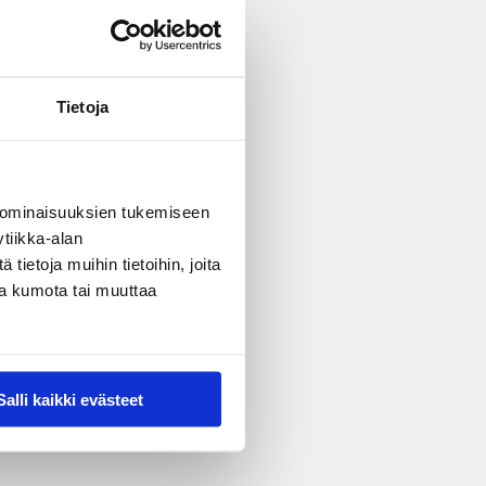
Tietoja
 ominaisuuksien tukemiseen
tiikka-alan
ietoja muihin tietoihin, joita
nsa kumota tai muuttaa
Salli kaikki evästeet