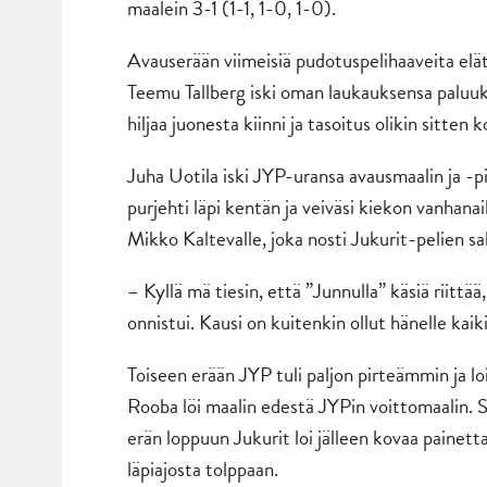
maalein 3-1 (1-1, 1-0, 1-0).
Avauserään viimeisiä pudotuspelihaaveita elätel
Teemu Tallberg iski oman laukauksensa paluu
hiljaa juonesta kiinni ja tasoitus olikin sitten
Juha Uotila iski JYP-uransa avausmaalin ja -pi
purjehti läpi kentän ja veiväsi kiekon vanhana
Mikko Kaltevalle, joka nosti Jukurit-pelien sa
– Kyllä mä tiesin, että ”Junnulla” käsiä riitt
onnistui. Kausi on kuitenkin ollut hänelle kaik
Toiseen erään JYP tuli paljon pirteämmin ja loi
Rooba löi maalin edestä JYPin voittomaalin. Sy
erän loppuun Jukurit loi jälleen kovaa painetta
läpiajosta tolppaan.