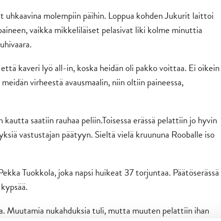
t uhkaavina molempiin päihin. Loppua kohden Jukurit laittoi
paineen, vaikka mikkeliläiset pelasivat liki kolme minuttia
uhivaara.
 että kaveri lyö all-in, koska heidän oli pakko voittaa. Ei oikein
ä meidän virheestä avausmaalin, niin oltiin paineessa,
 kautta saatiin rauhaa peliin.Toisessa erässä pelattiin jo hyvin
äyksiä vastustajan päätyyn. Sieltä vielä kruununa Rooballe iso
Pekka Tuokkola, joka napsi huikeat 37 torjuntaa. Päätöserässä
 kypsää.
a. Muutamia nukahduksia tuli, mutta muuten pelattiin ihan