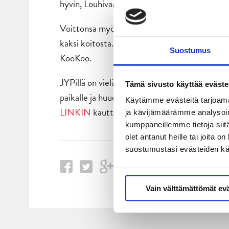
hyvin, Louhivaara totesi.
Voittonsa myötä JYP siis varmisti kotiedun pu
kaksi koitosta. Viimeinen kotiottelu pelataan
Suostumus
KooKoo.
JYPillä on vielä on haarukassa jopa runkosarja
Tämä sivusto käyttää eväste
paikalle ja huuda Kouvolan kiekkoylpeys kumo
Käytämme evästeitä tarjoama
LINKIN
kautta.
ja kävijämäärämme analysoim
kumppaneillemme tietoja siitä
olet antanut heille tai joita 
suostumustasi evästeiden k
Vain välttämättömät ev