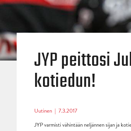
JYP peittosi Ju
kotiedun!
Uutinen
|
7.3.2017
JYP varmisti vähintään neljännen sijan ja koti