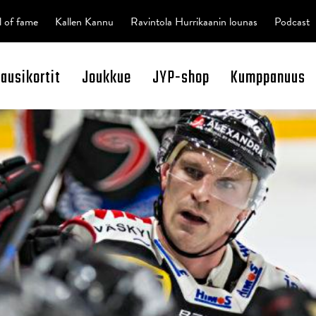
l of fame
Kallen Kannu
Ravintola Hurrikaanin lounas
Podcast
kausikortit
Joukkue
JYP-shop
Kumppanuus