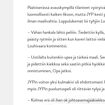
Päätöserässä avauskympillä tilanteet vyöryivä
luonnollisesti kaiken likoon, mutta JYP kesti 
ilman maalivahtia. Loppulukemat löi tyhjiin Lo
– Vähän hankala lähtö peliiin. Tiedettiin kyllä,
päästy rytmiin ja sitten kun kaveri laittoi viel
Louhivaara kommentoi.
– Uotilalta kuitenkin upea ja tärkeä maali. Sen
ja pidettiin kiekkoa sekä saatiin pitkiä hyökk
onnistuminen, Opa jatkoi.
JYPin voiton yksi kulmakivi oli ehdottomasti 
myös JYPin puolustuspeli oli riittävän tylyä ja
– Kolmas erä oli ihan ok johtoasemajääkiekko