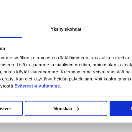
dotuspeleihin. Runkosarjaa on Hurrikaanin osalta jäljellä vielä
 tulevana lauantaina Synergia-areenalla, kun vastaan luistelee
Yksityiskohdat
n kakkostila. Se kuitenkin vaatii, että KooKoo kaatuu. Tule siis
itä
on. Osta lippusi viimeiseen runkosarjataistoon
TÄMÄN
mme sisällön ja mainosten räätälöimiseen, sosiaalisen median
iseen. Lisäksi jaamme sosiaalisen median, mainosalan ja analy
, miten käytät sivustoamme. Kumppanimme voivat yhdistää näitä t
on kerätty, kun olet käyttänyt heidän palvelujaan. Voit koska taha
äytöstä
Evästeet-sivultamme
.
ästeet
Muokkaa