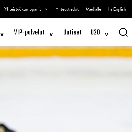
^
Yhteistyökumppanit
Yhteystiedot
Medialle
In English
^
^
^
VIP-palvelut
Uutiset
U20