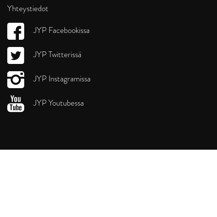
Yhteystiedot
JYP Facebookissa
JYP Twitterissä
JYP Instagramissa
JYP Youtubessa