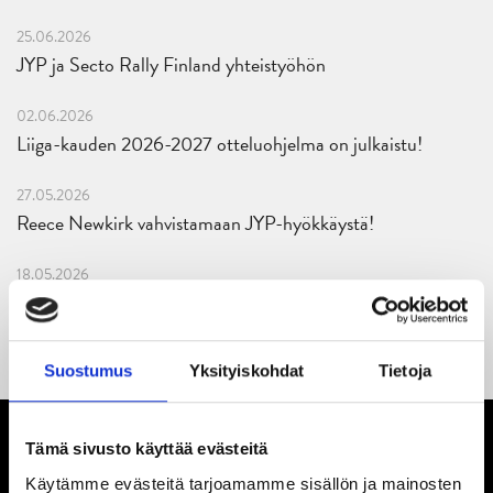
25.06.2026
JYP ja Secto Rally Finland yhteistyöhön
02.06.2026
Liiga-kauden 2026-2027 otteluohjelma on julkaistu!
27.05.2026
Reece Newkirk vahvistamaan JYP-hyökkäystä!
18.05.2026
Jaatinen ja Liljamo jatkosopimuksiin – JYPin ja KeuPa HT:n
yhteistyö jatkuu
Suostumus
Yksityiskohdat
Tietoja
Tämä sivusto käyttää evästeitä
Käytämme evästeitä tarjoamamme sisällön ja mainosten