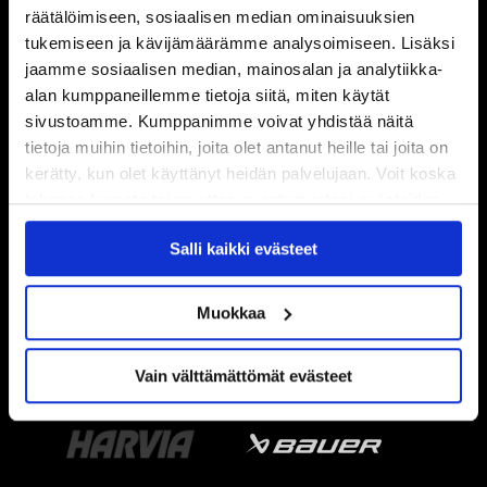
räätälöimiseen, sosiaalisen median ominaisuuksien
tukemiseen ja kävijämäärämme analysoimiseen. Lisäksi
jaamme sosiaalisen median, mainosalan ja analytiikka-
alan kumppaneillemme tietoja siitä, miten käytät
sivustoamme. Kumppanimme voivat yhdistää näitä
tietoja muihin tietoihin, joita olet antanut heille tai joita on
kerätty, kun olet käyttänyt heidän palvelujaan. Voit koska
tahansa kumota tai muuttaa suostumustasi evästeiden
käytöstä
Evästeet-sivultamme
.
Salli kaikki evästeet
Muokkaa
Vain välttämättömät evästeet