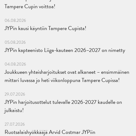
Tampere Cupin voittoa!
06.08.2026
JYPin kausi käyntiin Tampere Cupista!
05.08.2026
JYPin kapteenisto Liiga-kauteen 2026–2027 on nimetty
04.08.2026
Joukkueen yhteisharjoitukset ovat alkaneet – ensimmäinen
mittari luvassa jo heti viikonloppuna Tampere Cupissa!
29.07.2026
JYPin harjoitusottelut tulevalle 2026-2027 kaudelle on
julkaistu!
27.07.2026
Ruotsalaishyökkääjä Arvid Costmar JYPiin