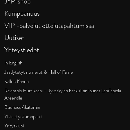
JYP-shop
Kumppanuus
VIP -palvelut ottelutapahtumissa
Uutiset
Yhteystiedot
In English
Jäädytetyt numerot & Hall of Fame
Kallen Kannu
Ravintola Hurrikaani – Jyväskylän herkullisin lounas LähiTapiola
Areenalla
Business Akatemia
Yhteistyökumppanit
Yritysklubi