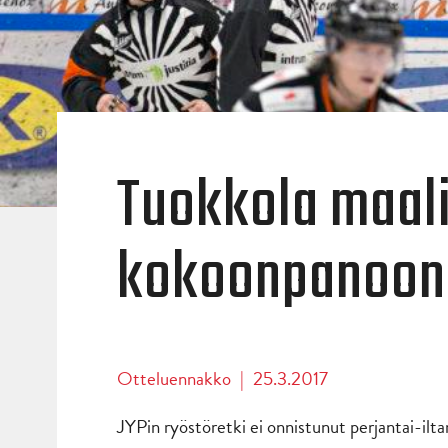
Tuokkola maali
kokoonpanoon
Otteluennakko
|
25.3.2017
JYPin ryöstöretki ei onnistunut perjantai-il