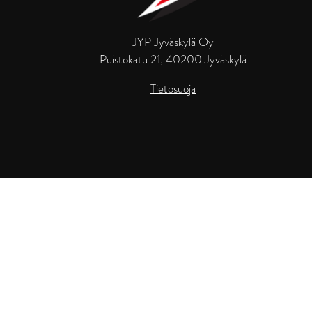
JYP Jyväskylä Oy
Puistokatu 21, 40200 Jyväskylä
Tietosuoja