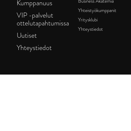
Business Akatemia
Kumppanuus
Yhteistyökumppanit
VIP -palvelut
Yritysklubi
ottelutapahtumissa
Yhteystiedot
Uutiset
Yhteystiedot