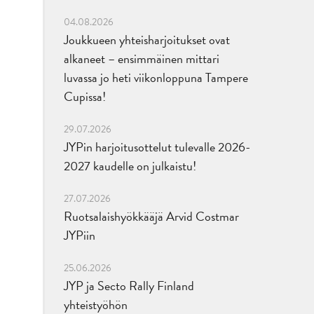
04.08.2026
Joukkueen yhteisharjoitukset ovat
alkaneet – ensimmäinen mittari
luvassa jo heti viikonloppuna Tampere
a
Cupissa!
29.07.2026
JYPin harjoitusottelut tulevalle 2026-
2027 kaudelle on julkaistu!
27.07.2026
Ruotsalaishyökkääjä Arvid Costmar
JYPiin
25.06.2026
JYP ja Secto Rally Finland
yhteistyöhön