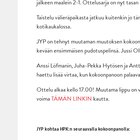
jälkeen maalein 2-1. Ottelusarja on nyt tasan 
Taistelu välieräpaikasta jatkuu kuitenkin jo 
kotikaukalossa.
JYP on tehnyt muutaman muutoksen kokoonpano
kevään ensimmäisen pudotuspelinsä. Jussi Ol
Anssi Löfmanin, Juha-Pekka Hytösen ja Antti 
haettu lisää virtaa, kun kokoonpanoon palaav
Ottelu alkaa kello 17.00! Muutama lippu on vi
voima
TÄMÄN LINKIN
kautta.
JYP kohtaa HPK:n seuraavalla kokoonpanolla: