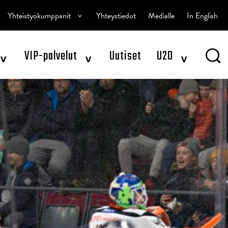
^
Yhteistyökumppanit
Yhteystiedot
Medialle
In English
^
^
^
VIP-palvelut
Uutiset
U20