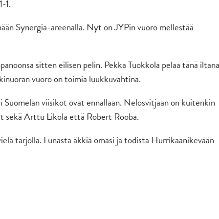
1-1.
tänään Synergia-areenalla. Nyt on JYPin vuoro mellestää
onsa sitten eilisen pelin. Pekka Tuokkola pelaa tänä iltan
kinuoran vuoro on toimia luukkuvahtina.
Suomelan viisikot ovat ennallaan. Nelosvitjaan on kuitenkin
at sekä Arttu Likola että Robert Rooba.
elä tarjolla. Lunasta äkkiä omasi ja todista Hurrikaanikevään