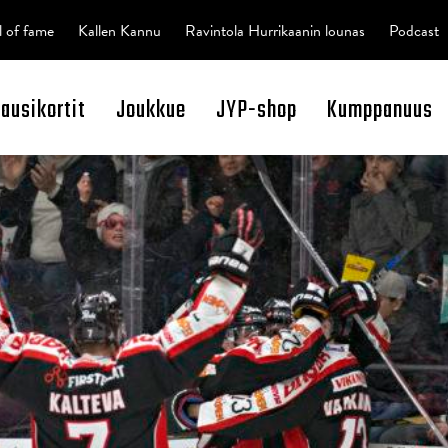
l of fame
Kallen Kannu
Ravintola Hurrikaanin lounas
Podcast
kausikortit
Joukkue
JYP-shop
Kumppanuus