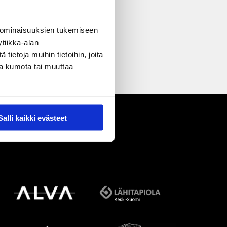
 ominaisuuksien tukemiseen
tiikka-alan
ietoja muihin tietoihin, joita
nsa kumota tai muuttaa
Salli kaikki evästeet