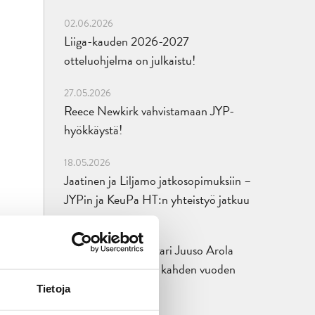
02.06.2026
Liiga-kauden 2026-2027
otteluohjelma on julkaistu!
27.05.2026
Reece Newkirk vahvistamaan JYP-
hyökkäystä!
18.05.2026
Jaatinen ja Liljamo jatkosopimuksiin –
JYPin ja KeuPa HT:n yhteistyö jatkuu
14.05.2026
Tuore Sveitsin mestari Juuso Arola
JYP-puolustukseen kahden vuoden
sopimuksella
Tietoja