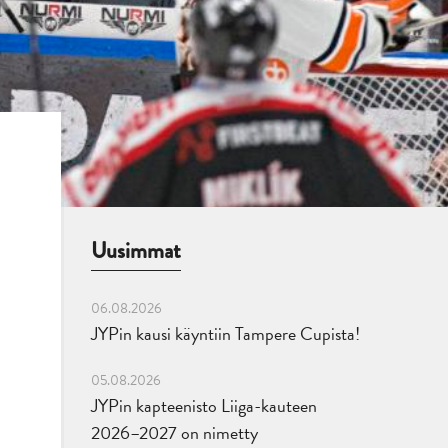
Uusimmat
06.08.2026
JYPin kausi käyntiin Tampere Cupista!
05.08.2026
JYPin kapteenisto Liiga-kauteen
2026–2027 on nimetty