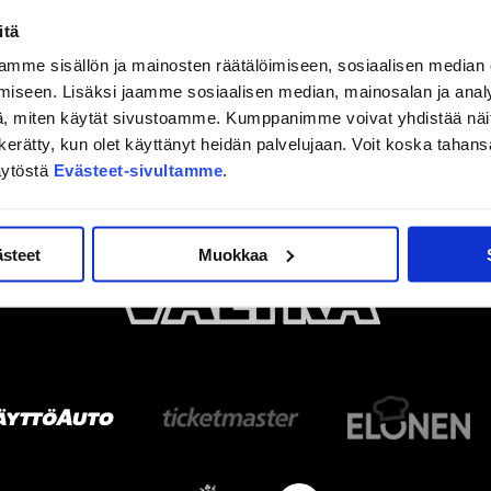
itä
mme sisällön ja mainosten räätälöimiseen, sosiaalisen median
iseen. Lisäksi jaamme sosiaalisen median, mainosalan ja analy
, miten käytät sivustoamme. Kumppanimme voivat yhdistää näitä t
on kerätty, kun olet käyttänyt heidän palvelujaan. Voit koska taha
äytöstä
Evästeet-sivultamme
.
ästeet
Muokkaa