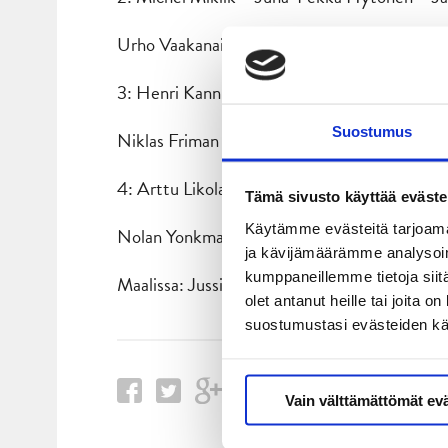
Urho Vaakanainen – Juuso Pulli
3: Henri Kanninen – Antti Suomela – Joona
Suostumus
Niklas Friman – Mikko Kuukka
4: Arttu Likola – Valtteri Hotakainen – Tuo
Tämä sivusto käyttää eväste
Käytämme evästeitä tarjoama
Nolan Yonkman
ja kävijämäärämme analysoim
kumppaneillemme tietoja siitä
Maalissa: Jussi Olkinuora (Pekka Tuokkola)
olet antanut heille tai joita 
suostumustasi evästeiden k
Vain välttämättömät ev