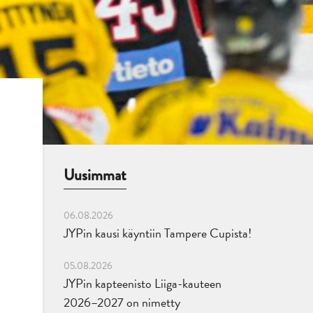
Uusimmat
06.08.2026
JYPin kausi käyntiin Tampere Cupista!
05.08.2026
JYPin kapteenisto Liiga-kauteen
2026–2027 on nimetty