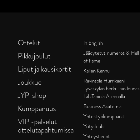
Ottelut
In English
Jäädytetyt numerot & Hall
Pikkujoulut
of Fame
Liput ja kausikortit
Kallen Kannu
Joukkue
Ravintola Hurrikaani –
Jyväskylän herkullisin lounas
JYP-shop
LähiTapiola Areenalla
Business Akatemia
Kumppanuus
Yhteistyökumppanit
VIP -palvelut
Yritysklubi
ottelutapahtumissa
Yhteystiedot