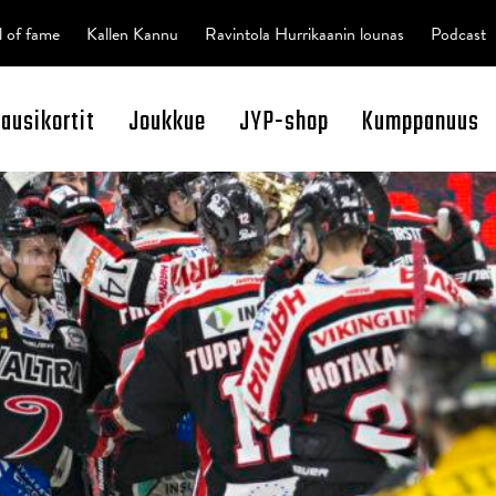
l of fame
Kallen Kannu
Ravintola Hurrikaanin lounas
Podcast
kausikortit
Joukkue
JYP-shop
Kumppanuus