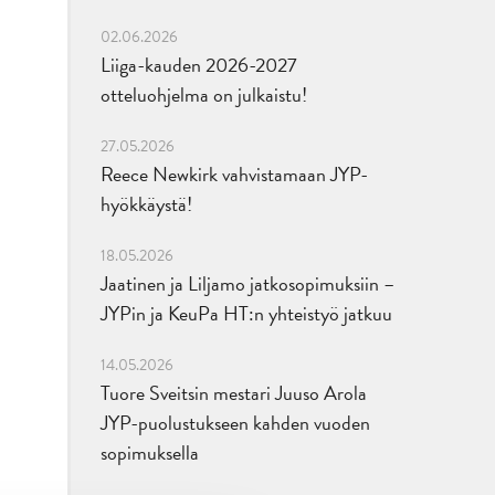
02.06.2026
Liiga-kauden 2026-2027
otteluohjelma on julkaistu!
27.05.2026
Reece Newkirk vahvistamaan JYP-
hyökkäystä!
18.05.2026
Jaatinen ja Liljamo jatkosopimuksiin –
JYPin ja KeuPa HT:n yhteistyö jatkuu
14.05.2026
Tuore Sveitsin mestari Juuso Arola
JYP-puolustukseen kahden vuoden
sopimuksella