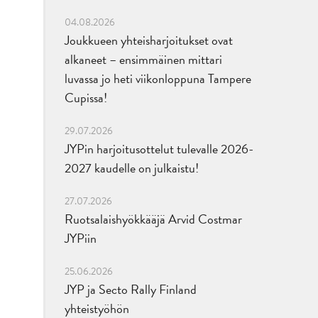
04.08.2026
Joukkueen yhteisharjoitukset ovat
alkaneet – ensimmäinen mittari
luvassa jo heti viikonloppuna Tampere
Cupissa!
29.07.2026
JYPin harjoitusottelut tulevalle 2026-
2027 kaudelle on julkaistu!
27.07.2026
Ruotsalaishyökkääjä Arvid Costmar
JYPiin
25.06.2026
JYP ja Secto Rally Finland
yhteistyöhön