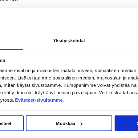
s Nättinen
Yksityiskohdat
mas Pihlman
itä
mme sisällön ja mainosten räätälöimiseen, sosiaalisen median
iseen. Lisäksi jaamme sosiaalisen median, mainosalan ja analy
, miten käytät sivustoamme. Kumppanimme voivat yhdistää näitä t
on kerätty, kun olet käyttänyt heidän palvelujaan. Voit koska taha
äytöstä
Evästeet-sivultamme
.
ästeet
Muokkaa