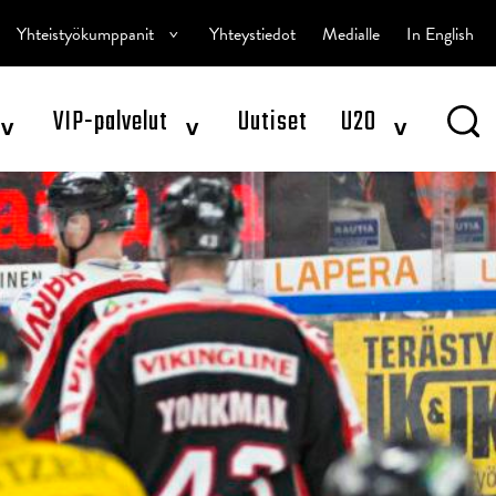
^
Yhteistyökumppanit
Yhteystiedot
Medialle
In English
^
^
^
VIP-palvelut
Uutiset
U20