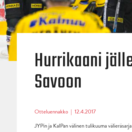
Hurrikaani jäll
Savoon
Otteluennakko
|
12.4.2017
JYPin ja KalPan välinen tulikuuma välieräsarja