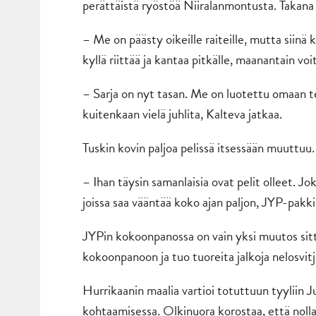
perättäistä ryöstöä Niiralanmontusta. Takana 
– Me on päästy oikeille raiteille, mutta siinä
kyllä riittää ja kantaa pitkälle, maanantain v
– Sarja on nyt tasan. Me on luotettu omaan te
kuitenkaan vielä juhlita, Kalteva jatkaa.
Tuskin kovin paljoa pelissä itsessään muuttuu
– Ihan täysin samanlaisia ovat pelit olleet. J
joissa saa vääntää koko ajan paljon, JYP-pakk
JYPin kokoonpanossa on vain yksi muutos sitt
kokoonpanoon ja tuo tuoreita jalkoja nelosvit
Hurrikaanin maalia vartioi totuttuun tyyliin J
kohtaamisessa. Olkinuora korostaa, että nolla