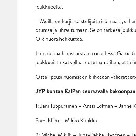
joukkueelta.
– Meillä on hurjia taistelijoita iso määrä, si
osumaa ja uhrautumaan. Se on tärkeää joukkue
Olkinuora hehkuttaa.
Huomenna kiirastorstaina on edessä Game 6 Sy
joukkueista katkolla. Luotetaan siihen, että
Osta lippusi huomiseen kiihkeään välierätais
JYP kohtaa KalPan seuraavalla kokoonpano
1: Jani Tuppurainen – Anssi Löfman – Janne
Sami Niku – Mikko Kuukka
2: Michel Miklik – Juha-Pekka Hytönen – Ja