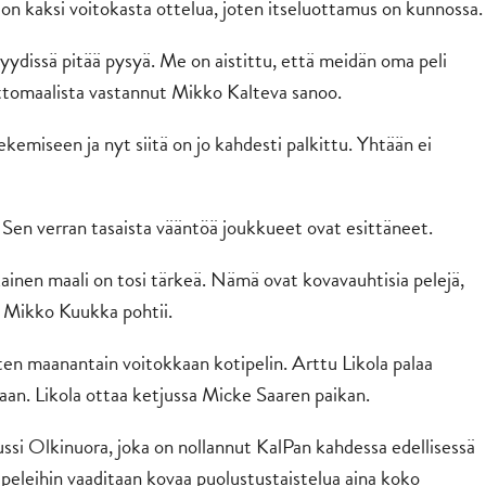
on kaksi voitokasta ottelua, joten itseluottamus on kunnossa.
 kyydissä pitää pysyä. Me on aistittu, että meidän oma peli
oittomaalista vastannut Mikko Kalteva sanoo.
kemiseen ja nyt siitä on jo kahdesti palkittu. Yhtään ei
. Sen verran tasaista vääntöä joukkueet ovat esittäneet.
okainen maali on tosi tärkeä. Nämä ovat kovavauhtisia pelejä,
i Mikko Kuukka pohtii.
en maanantain voitokkaan kotipelin. Arttu Likola palaa
jaan. Likola ottaa ketjussa Micke Saaren paikan.
ussi Olkinuora, joka on nollannut KalPan kahdessa edellisessä
peleihin vaaditaan kovaa puolustustaistelua aina koko