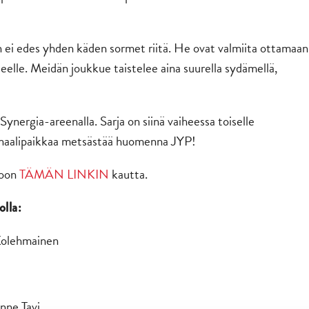
ihen ei edes yhden käden sormet riitä. He ovat valmiita ottamaan
elle. Meidän joukkue taistelee aina suurella sydämellä,
nergia-areenalla. Sarja on siinä vaiheessa toiselle
 finaalipaikkaa metsästää huomenna JYP!
toon
TÄMÄN LINKIN
kautta.
lla:
 Kolehmainen
nne Tavi