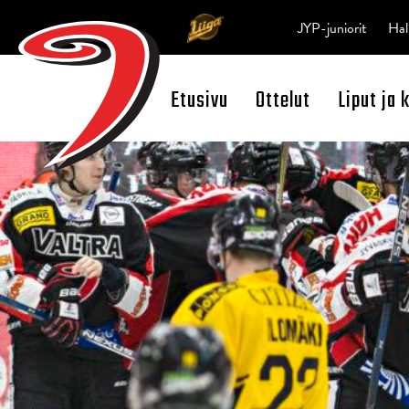
JYP-juniorit
Hal
Etusivu
Ottelut
Liput ja 
Open Search