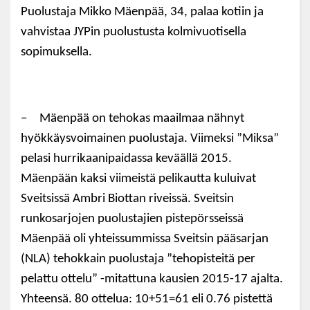
Puolustaja Mikko Mäenpää, 34, palaa kotiin ja
vahvistaa JYPin puolustusta kolmivuotisella
sopimuksella.
–
Mäenpää on tehokas maailmaa nähnyt
hyökkäysvoimainen puolustaja. Viimeksi ”Miksa”
pelasi hurrikaanipaidassa keväällä 2015.
Mäenpään kaksi viimeistä pelikautta kuluivat
Sveitsissä Ambri Biottan riveissä. Sveitsin
runkosarjojen puolustajien pistepörsseissä
Mäenpää oli yhteissummissa Sveitsin pääsarjan
(NLA) tehokkain puolustaja ”tehopisteitä per
pelattu ottelu” -mitattuna kausien 2015-17 ajalta.
Yhteensä. 80 ottelua: 10+51=61 eli 0.76 pistettä