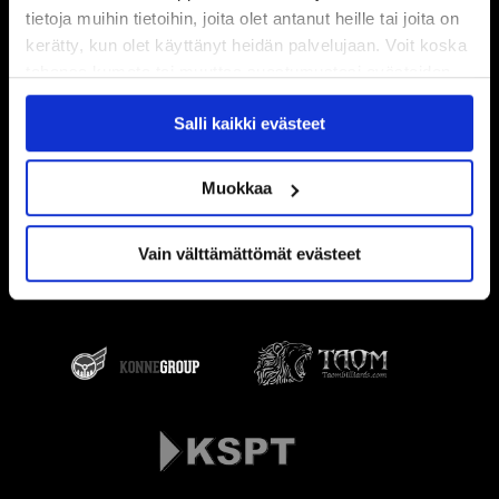
tietoja muihin tietoihin, joita olet antanut heille tai joita on
kerätty, kun olet käyttänyt heidän palvelujaan. Voit koska
tahansa kumota tai muuttaa suostumustasi evästeiden
käytöstä
Evästeet-sivultamme
.
Salli kaikki evästeet
Muokkaa
Vain välttämättömät evästeet