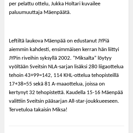
per pelattu ottelu, Jukka Holtari kuvailee
paluumuuttaja Mäenpäätä.
Leftiltä laukova Mäenpää on edustanut JYPiä
aiemmin kahdesti, ensimmäisen kerran hän liittyi
JYPin riveihin syksyllä 2002. ”Miksalta” löytyy
vyöltään Sveitsin NLA-sarjan lisäksi 280 liigaottelua
tehoin 43+99=142, 114 KHL-ottelua tehopisteillä
17+38=55 sekä 81 A-maaottelua, joissa on
kertynyt 32 tehopistettä. Kaudella 15-16 Mäenpää
valittiin Sveitsin pääsarjan All-star-joukkueeseen.
Tervetuloa takaisin Miksa!