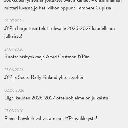
mittari luvassa jo heti viikonloppuna Tampere Cupissa!
29.07.2026
JYPin harjoitusottelut tulevalle 2026-2027 kaudelle on
julkaistu!
27.07.2026
Ruotsalaishyökkääjä Arvid Costmar JYPiin
25.06.2026
JYP ja Secto Rally Finland yhteistyöhön
02.06.2026
Liiga-kauden 2026-2027 otteluohjelma on julkaistu!
27.05.2026
Reece Newkirk vahvistamaan JYP-hyökkäystä!