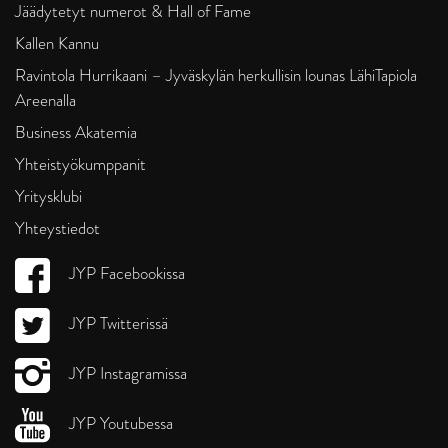
Jäädytetyt numerot & Hall of Fame
Kallen Kannu
Ravintola Hurrikaani – Jyväskylän herkullisin lounas LähiTapiola
Areenalla
Business Akatemia
Yhteistyökumppanit
Yritysklubi
Yhteystiedot
JYP Facebookissa
JYP Twitterissä
JYP Instagramissa
JYP Youtubessa