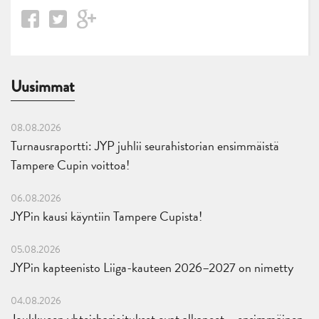
Uusimmat
08.08.2026
Turnausraportti: JYP juhlii seurahistorian ensimmäistä
Tampere Cupin voittoa!
06.08.2026
JYPin kausi käyntiin Tampere Cupista!
05.08.2026
JYPin kapteenisto Liiga-kauteen 2026–2027 on nimetty
04.08.2026
Joukkueen yhteisharjoitukset ovat alkaneet – ensimmäinen