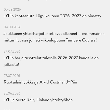
05.08.2026
JYPin kapteenisto Liiga-kauteen 2026–2027 on nimetty
04.08.2026
Joukkueen yhteisharjoitukset ovat alkaneet – ensimmäinen
mittari luvassa jo heti viikonloppuna Tampere Cupissa!
29.07.2026
JYPin harjoitusottelut tulevalle 2026-2027 kaudelle on
julkaistu!
27.07.2026
Ruotsalaishyökkääjä Arvid Costmar JYPiin
25.06.2026
JYP ja Secto Rally Finland yhteistyöhön