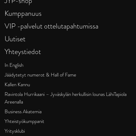
JYP-shop
Kumppanuus
VIP -palvelut ottelutapahtumissa
Uutiset
Yhteystiedot
In English
Jäädytetyt numerot & Hall of Fame
Kallen Kannu
Ravintola Hurrikaani – Jyväskylän herkullisin lounas LähiTapiola
Areenalla
Business Akatemia
Yhteistyökumppanit
Yritysklubi