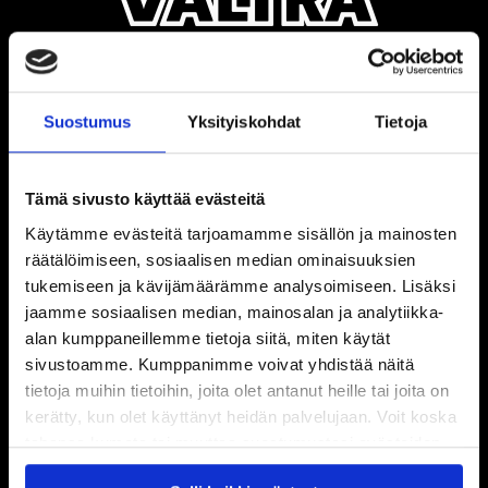
Suostumus
Yksityiskohdat
Tietoja
Tämä sivusto käyttää evästeitä
Käytämme evästeitä tarjoamamme sisällön ja mainosten
räätälöimiseen, sosiaalisen median ominaisuuksien
tukemiseen ja kävijämäärämme analysoimiseen. Lisäksi
jaamme sosiaalisen median, mainosalan ja analytiikka-
alan kumppaneillemme tietoja siitä, miten käytät
sivustoamme. Kumppanimme voivat yhdistää näitä
tietoja muihin tietoihin, joita olet antanut heille tai joita on
kerätty, kun olet käyttänyt heidän palvelujaan. Voit koska
tahansa kumota tai muuttaa suostumustasi evästeiden
käytöstä
Evästeet-sivultamme
.