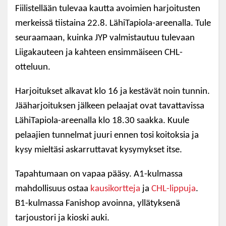
Fiilistellään tulevaa kautta avoimien harjoitusten
merkeissä tiistaina 22.8. LähiTapiola-areenalla. Tule
seuraamaan, kuinka JYP valmistautuu tulevaan
Liigakauteen ja kahteen ensimmäiseen CHL-
otteluun.
Harjoitukset alkavat klo 16 ja kestävät noin tunnin.
Jääharjoituksen jälkeen pelaajat ovat tavattavissa
LähiTapiola-areenalla klo 18.30 saakka. Kuule
pelaajien tunnelmat juuri ennen tosi koitoksia ja
kysy mieltäsi askarruttavat kysymykset itse.
Tapahtumaan on vapaa pääsy. A1-kulmassa
mahdollisuus ostaa
kausikortteja
ja
CHL-lippuja
.
B1-kulmassa Fanishop avoinna, yllätyksenä
tarjoustori ja kioski auki.