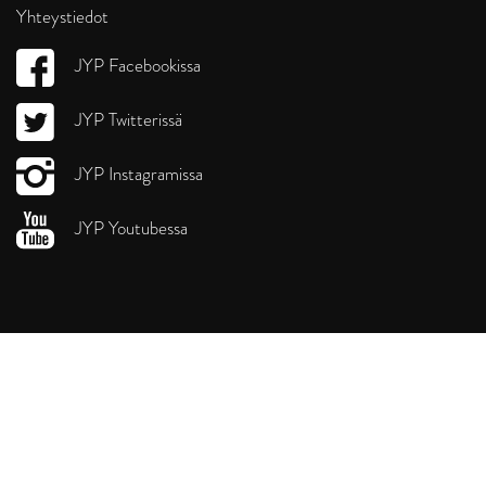
Yhteystiedot
JYP Facebookissa
JYP Twitterissä
JYP Instagramissa
JYP Youtubessa