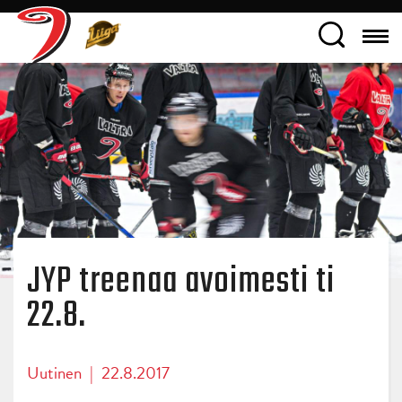
JYP treenaa avoimesti ti
22.8.
Uutinen
|
22.8.2017