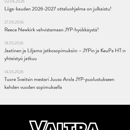
02.06.2026
Liiga-kauden 2026-2027 otteluohjelma on julkaistu!
27.05.2026
Reece Newkirk vahvistamaan JYP-hyökkäystä!
18.05.2026
Jaatinen ja Liljamo jatkosopimuksiin – JYPin ja KeuPa HT:n
yhteistyö jatkuu
14.05.2026
Tuore Sveitsin mestari Juuso Arola JYP-puolustukseen
kahden vuoden sopimuksella