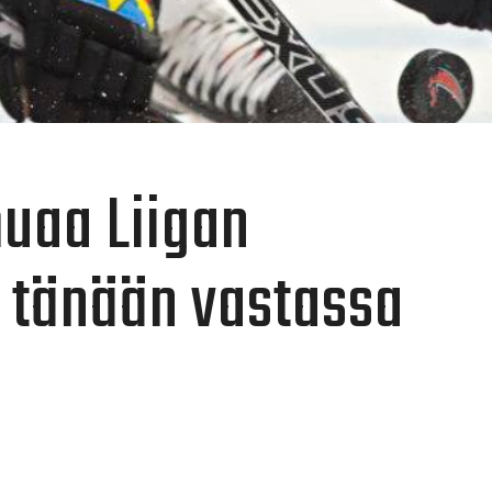
uaa Liigan
 tänään vastassa