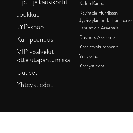
Liput ja kausikortit
Kallen Kannu
Joukkue
Ravintola Hurrikaani –
Jyväskylän herkullisin lounas
JYP-shop
LähiTapiola Areenalla
Business Akatemia
Kumppanuus
Yhteistyökumppanit
VIP -palvelut
Yritysklubi
ottelutapahtumissa
Yhteystiedot
Uutiset
Yhteystiedot