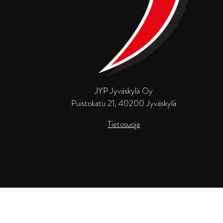
JYP Jyväskylä Oy
Puistokatu 21, 40200 Jyväskylä
Tietosuoja