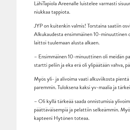
LähiTapiola Areenalle luistelee varmasti sisuun
niukkaa tappiota.
JYP on kuitenkin valmis! Torstaina saatiin osvii
Alkukaudesta ensimmäinen 10-minuuttinen oli
laittoi tuulemaan alusta alkaen.
– Ensimmäinen 10-minuuttinen oli meidän paran
startti peliin ja eka erä oli ylipäätään vahva,
Myös yli- ja alivoima vaati alkuviikosta pient
paremmin. Tuloksena kaksi yv-maalia ja tärkei
– Oli kyllä tärkeää saada onnistumisia ylivoi
päättäväisempiä ja pelattiin selkeämmin. Myö
kapteeni Hytönen toteaa.