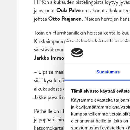
HPK:n alkukauden pistelingoista löytyy jyväsk
jalostunut
on takonut alkukauteen
Oula Palve
johtaa
. Näiden herrojen kanss
Otto Paajanen
Tosin on Hurrikaanillakin heittää kentälle kuum
Kirkkaimpana pistenikkarina loistaa Liigan pi
säestävät muun muassa
(4+6)
Antti Suomela
(1+8).
Jarkko Immonen
– Eipä se maali minulle mikään isompi helpotus
Suostumus
siitä kyselemään. No tottakai on kiva tehdä ma
alkukaudesta ei niin maaleja tule. Toivotaan, e
Tämä sivusto käyttää eväste
Jakke povaili naureskellen torstain pelin jälke
Käytämme evästeitä tarjoama
ja kävijämäärämme analysoim
Perheille on HPK-pelissä tarjolla kauden ens
kumppaneillemme tietoja siitä
ja popparit hintaan 15 € / hlö. Saat edun kun
olet antanut heille tai joita 
katsomokartalta haluamasi paikat ja muuta sen
suostumustasi evästeiden k