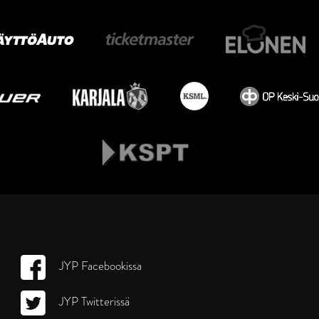
JYP Facebookissa
JYP Twitterissä