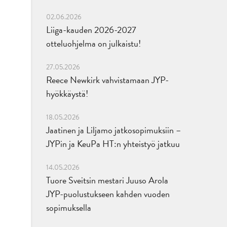
02.06.2026
Liiga-kauden 2026-2027
otteluohjelma on julkaistu!
27.05.2026
Reece Newkirk vahvistamaan JYP-
hyökkäystä!
18.05.2026
Jaatinen ja Liljamo jatkosopimuksiin –
JYPin ja KeuPa HT:n yhteistyö jatkuu
14.05.2026
Tuore Sveitsin mestari Juuso Arola
JYP-puolustukseen kahden vuoden
sopimuksella