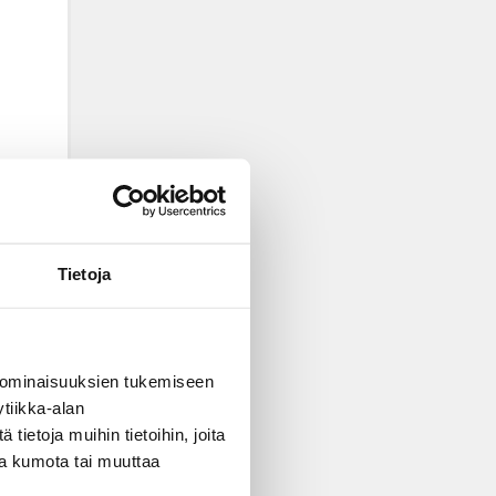
Tietoja
 ominaisuuksien tukemiseen
tiikka-alan
ietoja muihin tietoihin, joita
nsa kumota tai muuttaa