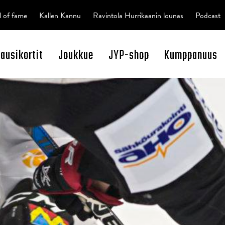
l of fame
Kallen Kannu
Ravintola Hurrikaanin lounas
Podcast
kausikortit
Joukkue
JYP-shop
Kumppanuus