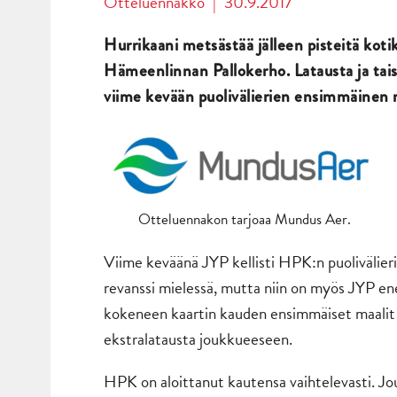
Otteluennakko
|
30.9.2017
Hurrikaani metsästää jälleen pisteitä koti
Hämeenlinnan Pallokerho. Latausta ja tais
viime kevään puolivälierien ensimmäinen 
Otteluennakon tarjoaa Mundus Aer.
Viime keväänä JYP kellisti HPK:n puolivälier
revanssi mielessä, mutta niin on myös JYP ene
kokeneen kaartin kauden ensimmäiset maalit 
ekstralatausta joukkueeseen.
HPK on aloittanut kautensa vaihtelevasti. Jouk