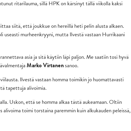
tunut ritarilauma, sillä HPK on kärsinyt tällä viikolla kaksi
ttaa siitä, että joukkue on hereillä heti pelin alusta alkaen.
 useasti murheenkryyni, mutta Ilvestä vastaan Hurrikaani
nettava asia ja sitä käytiin läpi paljon. Me saatiin tosi hyvä
 päävalmentaja
sanoo.
Marko Virtanen
ä viilausta. Ilvestä vastaan homma toimikin jo huomattavasti
tä tapettuja alivoimia.
malla. Uskon, että se homma alkaa tästä aukeamaan. Oltiin
s alivoima toimi torstaina paremmin kuin alkukauden peleissä,