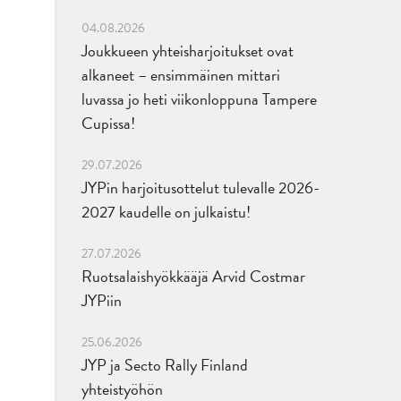
04.08.2026
Joukkueen yhteisharjoitukset ovat
alkaneet – ensimmäinen mittari
luvassa jo heti viikonloppuna Tampere
Cupissa!
29.07.2026
JYPin harjoitusottelut tulevalle 2026-
2027 kaudelle on julkaistu!
27.07.2026
i
Ruotsalaishyökkääjä Arvid Costmar
JYPiin
25.06.2026
JYP ja Secto Rally Finland
yhteistyöhön