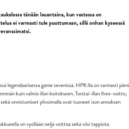
kaukalossa tänään lauantaina, kun vastassa on
telua ei varmasti tule puuttumaan, sillä onhan kyseessä
revanssimatsi.
issä legendaarisessa game sevenissä. HPK:lla on varmasti pien
mmän kuin valmis illan koitokseen. Torstai-illan Ilves-voitto,
sekä onnistumiset ylivoimalla ovat tuoneet ison annoksen
kueella on vyöllään neljä voittoa sekä viisi tappiota.