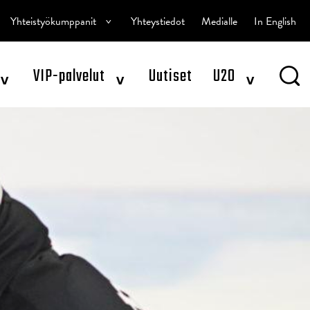
^
Yhteistyökumppanit
Yhteystiedot
Medialle
In English
^
^
^
VIP-palvelut
Uutiset
U20