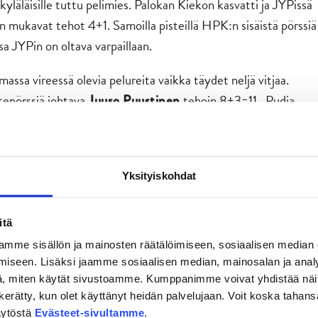
yläläisille tuttu pelimies. Palokan Kiekon kasvatti ja JYPissä
 mukavat tehot 4+1. Samoilla pisteillä HPK:n sisäistä pörssiä
a JYPin on oltava varpaillaan.
assa vireessä olevia pelureita vaikka täydet neljä vitjaa.
stepörssiä johtava
tehoin 8+3=11. Pudia
Juuso Puustinen
 sekä Ilvestä vastaan kauden avausosumansa viimeistellyt
 ollut. Varmaan sen tärkein anti oli, että toimittajat pääsee
Yksityiskohdat
aleja. Minulle on kuitenkin aika tyypillistä, että
ttä tulee jatkossakin maaleja ja mielellään heti lauantaina,
itä
en.
mme sisällön ja mainosten räätälöimiseen, sosiaalisen median
iseen. Lisäksi jaamme sosiaalisen median, mainosalan ja analy
immäinen perhecombo-tarjous: istumapaikkalippu, hodari, limu
, miten käytät sivustoamme. Kumppanimme voivat yhdistää näitä t
 ostat vähintään kolme lippua. Verkkokaupassa valitse ensin
on kerätty, kun olet käyttänyt heidän palvelujaan. Voit koska taha
 jälkeen hinta alasvetovalikosta oikeaksi. Etu voimassa
äytöstä
Evästeet-sivultamme
.