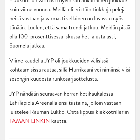
– Jukurit on varmasti hyvin samankaltainen joukkue
kuin viime vuonna. Meillä oli erittäin tiukkoja pelejä
heitä vastaan ja varmasti sellainen on luvassa myös
tänään. Luulen, että sama trendi jatkuu. Meidän pitää
olla 100-prosenttisessa iskussa heti alusta asti,
Suomela jatkaa.
Viime kaudella JYP oli joukkueiden välisissä
kohtaamisissa rautaa, sillä Hurrikaani vei nimiinsä viisi
sesongin kuudesta runkosarjaottelusta.
JYP nähdään seuraavan kerran kotikaukalossa
LähiTapiola Areenalla ensi tiistaina, jolloin vastaan
luistelee Rauman Lukko. Osta lippusi kiekkotrilleriin
TÄMÄN LINKIN
kautta.