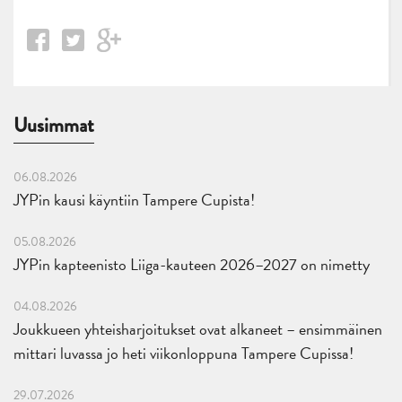
Uusimmat
06.08.2026
JYPin kausi käyntiin Tampere Cupista!
05.08.2026
JYPin kapteenisto Liiga-kauteen 2026–2027 on nimetty
04.08.2026
Joukkueen yhteisharjoitukset ovat alkaneet – ensimmäinen
mittari luvassa jo heti viikonloppuna Tampere Cupissa!
29.07.2026