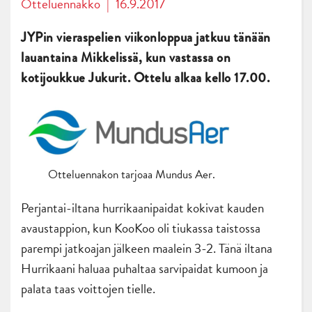
Otteluennakko
|
16.9.2017
JYPin vieraspelien viikonloppua jatkuu tänään
lauantaina Mikkelissä, kun vastassa on
kotijoukkue Jukurit. Ottelu alkaa kello 17.00.
Otteluennakon tarjoaa Mundus Aer.
Perjantai-iltana hurrikaanipaidat kokivat kauden
avaustappion, kun KooKoo oli tiukassa taistossa
parempi jatkoajan jälkeen maalein 3-2. Tänä iltana
Hurrikaani haluaa puhaltaa sarvipaidat kumoon ja
palata taas voittojen tielle.