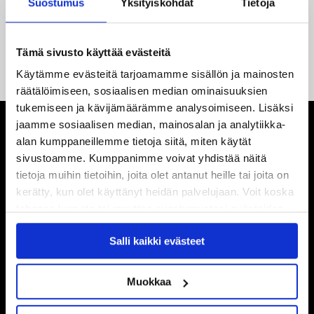
Suostumus
Yksityiskohdat
Tietoja
14.05.2026
Tuore Sveitsin mestari Juuso Arola JYP-puolustukseen
Tämä sivusto käyttää evästeitä
kahden vuoden sopimuksella
Käytämme evästeitä tarjoamamme sisällön ja mainosten
räätälöimiseen, sosiaalisen median ominaisuuksien
tukemiseen ja kävijämäärämme analysoimiseen. Lisäksi
jaamme sosiaalisen median, mainosalan ja analytiikka-
alan kumppaneillemme tietoja siitä, miten käytät
sivustoamme. Kumppanimme voivat yhdistää näitä
tietoja muihin tietoihin, joita olet antanut heille tai joita on
kerätty, kun olet käyttänyt heidän palvelujaan. Voit koska
tahansa kumota tai muuttaa suostumustasi evästeiden
käytöstä
Evästeet-sivultamme
.
Salli kaikki evästeet
Muokkaa