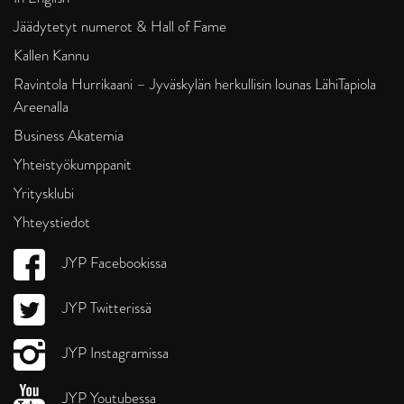
Jäädytetyt numerot & Hall of Fame
Kallen Kannu
Ravintola Hurrikaani – Jyväskylän herkullisin lounas LähiTapiola
Areenalla
Business Akatemia
Yhteistyökumppanit
Yritysklubi
Yhteystiedot
JYP Facebookissa
JYP Twitterissä
JYP Instagramissa
JYP Youtubessa