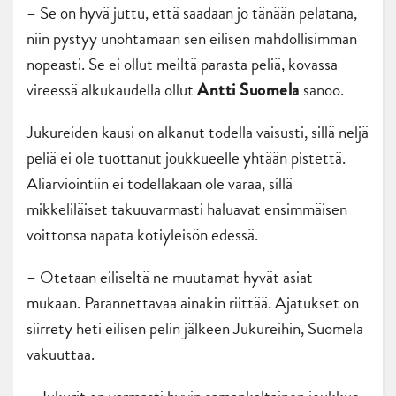
– Se on hyvä juttu, että saadaan jo tänään pelatana,
niin pystyy unohtamaan sen eilisen mahdollisimman
nopeasti. Se ei ollut meiltä parasta peliä, kovassa
vireessä alkukaudella ollut
sanoo.
Antti Suomela
Jukureiden kausi on alkanut todella vaisusti, sillä neljä
peliä ei ole tuottanut joukkueelle yhtään pistettä.
Aliarviointiin ei todellakaan ole varaa, sillä
mikkeliläiset takuuvarmasti haluavat ensimmäisen
voittonsa napata kotiyleisön edessä.
– Otetaan eiliseltä ne muutamat hyvät asiat
mukaan. Parannettavaa ainakin riittää. Ajatukset on
siirrety heti eilisen pelin jälkeen Jukureihin, Suomela
vakuuttaa.