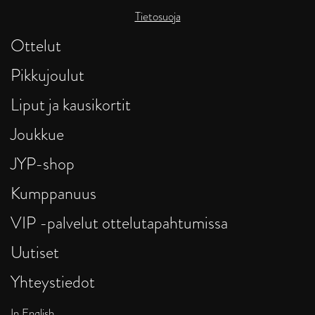
Tietosuoja
Ottelut
Pikkujoulut
Liput ja kausikortit
Joukkue
JYP-shop
Kumppanuus
VIP -palvelut ottelutapahtumissa
Uutiset
Yhteystiedot
In English