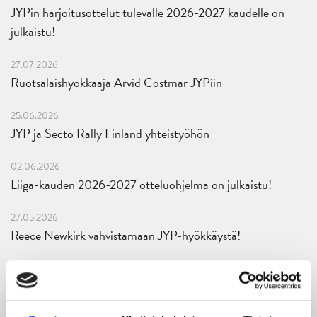
JYPin harjoitusottelut tulevalle 2026-2027 kaudelle on
julkaistu!
27.07.2026
Ruotsalaishyökkääjä Arvid Costmar JYPiin
25.06.2026
JYP ja Secto Rally Finland yhteistyöhön
02.06.2026
Liiga-kauden 2026-2027 otteluohjelma on julkaistu!
27.05.2026
Reece Newkirk vahvistamaan JYP-hyökkäystä!
18.05.2026
Jaatinen ja Liljamo jatkosopimuksiin – JYPin ja KeuPa HT:n
yhteistyö jatkuu