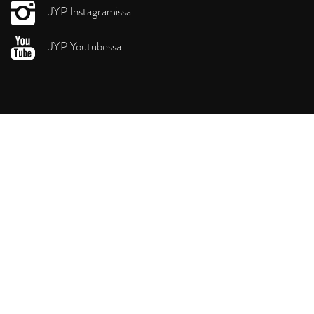
JYP Instagramissa
JYP Youtubessa