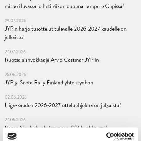
mittari luvassa jo heti viikonloppuna Tampere Cupissa!
29.07.2026
JYPin harjoitusottelut tulevalle 2026-2027 kaudelle on
julkaistu!
27.07.2026
Ruotsalaishyökkääjä Arvid Costmar JYPiin
25.06.2026
JYP ja Secto Rally Finland yhteistyöhön
02.06.2026
Liiga-kauden 2026-2027 otteluohjelma on julkaistu!
27.05.2026
Reece Newkirk vahvistamaan JYP-hyökkäystä!