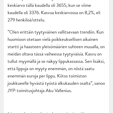
keskiarvo tällä kaudella oli 3655, kun se viime
kaudella oli 3376. Kasvua keskiarvossa on 8,2%, eli
279 henkilöä/ottelu.
”Olen erittäin tyytyväinen vallitsevaan trendiin. Kun
huomioon otetaan vielä poikkeuksellisen aikainen
startti ja haasteen yleisömäärien suhteen muualla, on
meidän oltava tässä vaiheessa tyytyväisiä. Kasvu on
tullut myymällä ja se näkyy lippukassassa. Sen lisäksi,
että lippuja on myyty enemmän, on niistä saatu
enemmän euroja per lippu. Kiitos toimiston
joukkueelle hyvästä työstä alkukauden osalta”, sanoo
JYP-toimitusjohtaja Aku Vallenius.