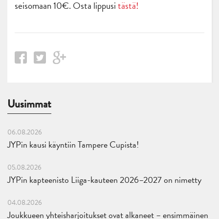
seisomaan 10€. Osta lippusi
tästä!
Uusimmat
06.08.2026
JYPin kausi käyntiin Tampere Cupista!
05.08.2026
JYPin kapteenisto Liiga-kauteen 2026–2027 on nimetty
04.08.2026
Joukkueen yhteisharjoitukset ovat alkaneet – ensimmäinen