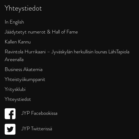
Yhteystiedot
In English
Jäädytetyt numerot & Hall of Fame
Kallen Kannu
Ravintola Hurrikaani – Jyväskylän herkullisin lounas LähiTapiola
Areenalla
Business Akatemia
Yhteistyökumppanit
Yritysklubi
Yhteystiedot
JYP Facebookissa
JYP Twitterissä