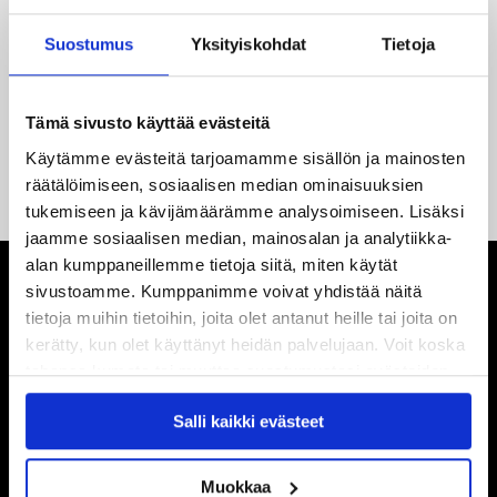
18.05.2026
Jaatinen ja Liljamo jatkosopimuksiin – JYPin ja KeuPa HT:n
Suostumus
Yksityiskohdat
Tietoja
yhteistyö jatkuu
14.05.2026
Tämä sivusto käyttää evästeitä
Tuore Sveitsin mestari Juuso Arola JYP-puolustukseen
Käytämme evästeitä tarjoamamme sisällön ja mainosten
kahden vuoden sopimuksella
räätälöimiseen, sosiaalisen median ominaisuuksien
tukemiseen ja kävijämäärämme analysoimiseen. Lisäksi
jaamme sosiaalisen median, mainosalan ja analytiikka-
alan kumppaneillemme tietoja siitä, miten käytät
sivustoamme. Kumppanimme voivat yhdistää näitä
tietoja muihin tietoihin, joita olet antanut heille tai joita on
kerätty, kun olet käyttänyt heidän palvelujaan. Voit koska
tahansa kumota tai muuttaa suostumustasi evästeiden
käytöstä
Evästeet-sivultamme
.
Salli kaikki evästeet
Muokkaa