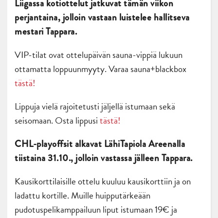
Liigassa kotiottelut jatkuvat tämän viikon
perjantaina, jolloin vastaan luistelee hallitseva
mestari Tappara.
VIP-tilat ovat ottelupäivän sauna-vippiä lukuun
ottamatta loppuunmyyty. Varaa sauna+blackbox
tästä!
Lippuja vielä rajoitetusti jäljellä istumaan sekä
seisomaan. Osta lippusi
tästä!
CHL-playoffsit alkavat LähiTapiola Areenalla
tiistaina 31.10., jolloin vastassa jälleen Tappara.
Kausikorttilaisille ottelu kuuluu kausikorttiin ja on
ladattu kortille. Muille huipputärkeään
pudotuspelikamppailuun liput istumaan 19€ ja