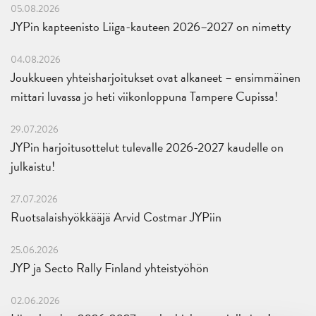
05.08.2026
JYPin kapteenisto Liiga-kauteen 2026–2027 on nimetty
04.08.2026
Joukkueen yhteisharjoitukset ovat alkaneet – ensimmäinen
mittari luvassa jo heti viikonloppuna Tampere Cupissa!
29.07.2026
JYPin harjoitusottelut tulevalle 2026-2027 kaudelle on
julkaistu!
27.07.2026
Ruotsalaishyökkääjä Arvid Costmar JYPiin
25.06.2026
JYP ja Secto Rally Finland yhteistyöhön
02.06.2026