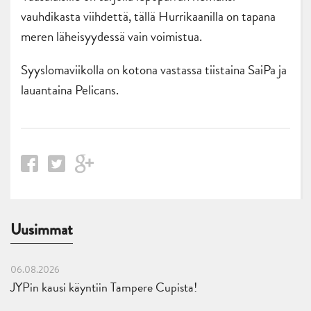
vauhdikasta viihdettä, tällä Hurrikaanilla on tapana
meren läheisyydessä vain voimistua.
Syyslomaviikolla on kotona vastassa tiistaina SaiPa ja
lauantaina Pelicans.
Uusimmat
06.08.2026
JYPin kausi käyntiin Tampere Cupista!