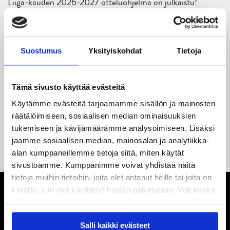
Liiga-kauden 2026-2027 otteluohjelma on julkaistu!
27.05.2026
Reece Newkirk vahvistamaan JYP-hyökkäystä!
Suostumus
Yksityiskohdat
Tietoja
18.05.2026
Jaatinen ja Liljamo jatkosopimuksiin – JYPin ja KeuPa HT:n
yhteistyö jatkuu
Tämä sivusto käyttää evästeitä
Käytämme evästeitä tarjoamamme sisällön ja mainosten
14.05.2026
räätälöimiseen, sosiaalisen median ominaisuuksien
Tuore Sveitsin mestari Juuso Arola JYP-puolustukseen
tukemiseen ja kävijämäärämme analysoimiseen. Lisäksi
kahden vuoden sopimuksella
jaamme sosiaalisen median, mainosalan ja analytiikka-
alan kumppaneillemme tietoja siitä, miten käytät
sivustoamme. Kumppanimme voivat yhdistää näitä
tietoja muihin tietoihin, joita olet antanut heille tai joita on
kerätty, kun olet käyttänyt heidän palvelujaan. Voit koska
tahansa kumota tai muuttaa suostumustasi evästeiden
käytöstä
Evästeet-sivultamme
.
Salli kaikki evästeet