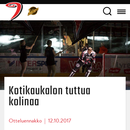
Kotikaukalon tuttua
kolinaa
Otteluennakko
|
12.10.2017