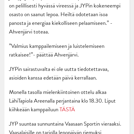
on pelillisesti hyvässä vireessä ja JYPin kokeneempi
osasto on saanut lepoa. Heiltä odotetaan isoa
panosta ja energiaa kiekolliseen pelaamiseen.” -
Ahvenjärvi toteaa.
”Valmius kamppailemiseen ja luistelemiseen
ratkaisee!”- päättää Ahvenjärvi.
JYPin sairastuvalta ei ole uutta tiedotettavaa,
asioiden kanssa edetään päivä kerrallaan.
Monella tasolla mielenkiintoinen ottelu alkaa
LähiTapiola Areenalla perjantaina klo 18.30. Liput
kiihkeään kamppailuun
TÄSTÄ
JYP suuntaa sunnuntaina Vaasaan Sportin vieraaksi.
Vaasalaisille on tarjolla lepopäivän riemuksi