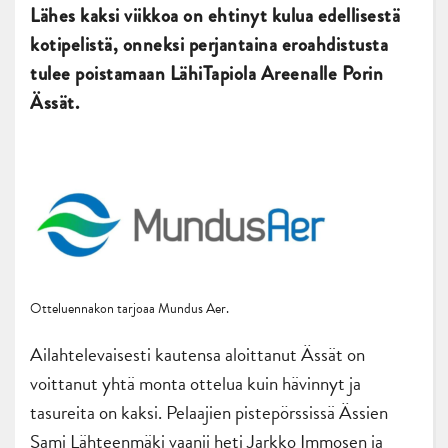
Lähes kaksi viikkoa on ehtinyt kulua edellisestä
kotipelistä, onneksi perjantaina eroahdistusta
tulee poistamaan LähiTapiola Areenalle Porin
Ässät.
Otteluennakon tarjoaa Mundus Aer.
Ailahtelevaisesti kautensa aloittanut Ässät on
voittanut yhtä monta ottelua kuin hävinnyt ja
tasureita on kaksi. Pelaajien pistepörssissä Ässien
Sami Lähteenmäki vaanii heti Jarkko Immosen ja