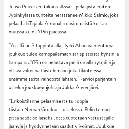
Juuso Puustisen takana. Ässät- pelaajista eniten
Jypinkylässä tunteita herättänee Mikko Salmio, joka
pelaa LähiTapiola Areenalla ensimmäistä kertaa
muussa kuin JYPin paidassa.
”Ässillä on 3 tappiota alla, Jyrki Ahon valmentama
joukkue tulee kamppailemaan sarjapisteistä kynsin ja
hampain. JYPin on pelattava peliä omalla rytmillä ja
oltava valmiina taistelemaan joka tilanteessa
ensimmäisestä vaihdosta lähtien.” -arvioi perjantain
ottelua joukkueenjohtaja Jukka Ahvenjärvi.
”Erikoistilanne pelaamisesta tuli oppia
tiistain Neman Grodno – ottelussa. Pelin tempo
pitää saada sellaiseksi, että tuotetaan vastustajalle
jäähyjä ja hyödynnetään saadut ylivoimat. Joukkue