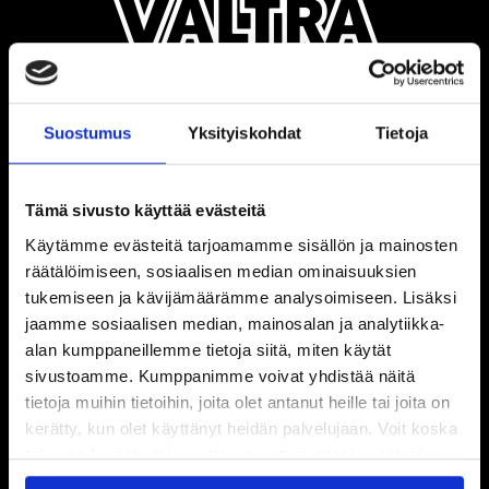
Suostumus
Yksityiskohdat
Tietoja
Tämä sivusto käyttää evästeitä
Käytämme evästeitä tarjoamamme sisällön ja mainosten
räätälöimiseen, sosiaalisen median ominaisuuksien
tukemiseen ja kävijämäärämme analysoimiseen. Lisäksi
jaamme sosiaalisen median, mainosalan ja analytiikka-
alan kumppaneillemme tietoja siitä, miten käytät
sivustoamme. Kumppanimme voivat yhdistää näitä
tietoja muihin tietoihin, joita olet antanut heille tai joita on
kerätty, kun olet käyttänyt heidän palvelujaan. Voit koska
tahansa kumota tai muuttaa suostumustasi evästeiden
käytöstä
Evästeet-sivultamme
.