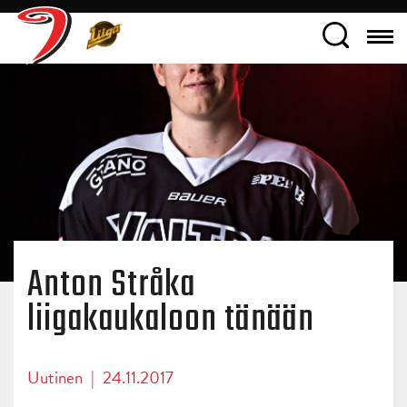
Anton Stråka
liigakaukaloon tänään
Uutinen
|
24.11.2017