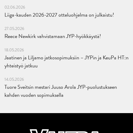
02.06.2026
Liiga-kauden 2026-2027 otteluohjelma on julkaistu!
27.05.2026
Reece Newkirk vahvistamaan JYP-hyökkäystä!
18.05.2026
Jaatinen ja Liljamo jatkosopimuksiin – JYPin ja KeuPa HT:n
yhteistyö jatkuu
14.05.2026
Tuore Sveitsin mestari Juuso Arola JYP-puolustukseen
kahden vuoden sopimuksella