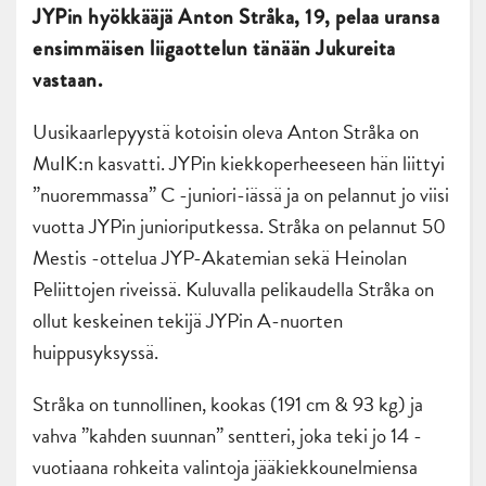
JYPin hyökkääjä Anton Stråka, 19, pelaa uransa
ensimmäisen liigaottelun tänään Jukureita
vastaan.
Uusikaarlepyystä kotoisin oleva Anton Stråka on
MuIK:n kasvatti. JYPin kiekkoperheeseen hän liittyi
”nuoremmassa” C -juniori-iässä ja on pelannut jo viisi
vuotta JYPin junioriputkessa. Stråka on pelannut 50
Mestis -ottelua JYP-Akatemian sekä Heinolan
Peliittojen riveissä. Kuluvalla pelikaudella Stråka on
ollut keskeinen tekijä JYPin A-nuorten
huippusyksyssä.
Stråka on tunnollinen, kookas (191 cm & 93 kg) ja
vahva ”kahden suunnan” sentteri, joka teki jo 14 -
vuotiaana rohkeita valintoja jääkiekkounelmiensa