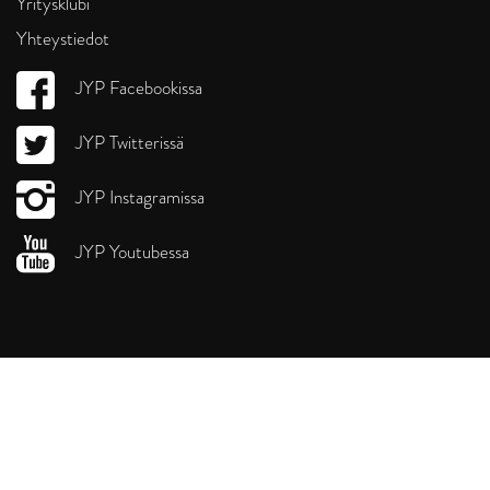
Yritysklubi
Yhteystiedot
JYP Facebookissa
JYP Twitterissä
JYP Instagramissa
JYP Youtubessa