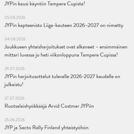
JYPin kausi käyntiin Tampere Cupista!
05.08.2026
JYPin kapteenisto Liiga-kauteen 2026–2027 on nimetty
04.08.2026
Joukkueen yhteisharjoitukset ovat alkaneet – ensimmäinen
mittari luvassa jo heti viikonloppuna Tampere Cupissa!
29.07.2026
JYPin harjoitusottelut tulevalle 2026-2027 kaudelle on
julkaistu!
27.07.2026
Ruotsalaishyökkääjä Arvid Costmar JYPiin
25.06.2026
JYP ja Secto Rally Finland yhteistyöhön