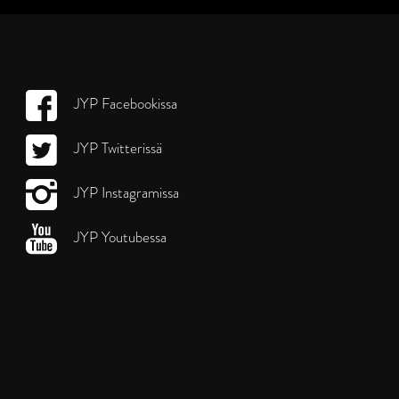
JYP Facebookissa
JYP Twitterissä
JYP Instagramissa
JYP Youtubessa