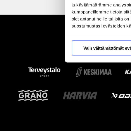
ja kävijämäärämme analysoim
kumppaneillemme tietoja siitä
olet antanut heille tai joita 
suostumustasi evästeiden k
Vain välttämättömät ev