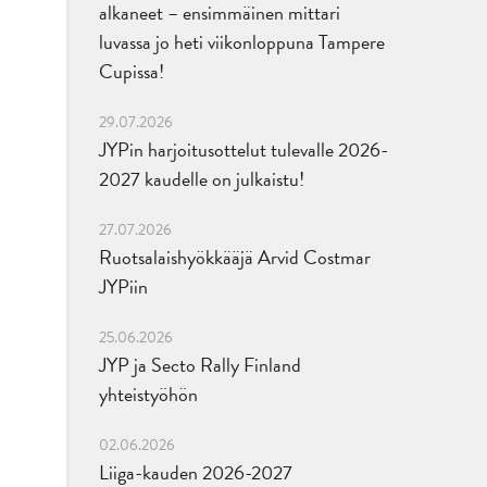
alkaneet – ensimmäinen mittari
luvassa jo heti viikonloppuna Tampere
Cupissa!
29.07.2026
JYPin harjoitusottelut tulevalle 2026-
2027 kaudelle on julkaistu!
27.07.2026
Ruotsalaishyökkääjä Arvid Costmar
JYPiin
25.06.2026
JYP ja Secto Rally Finland
yhteistyöhön
02.06.2026
Liiga-kauden 2026-2027