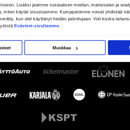
iseen. Lisäksi jaamme sosiaalisen median, mainosalan ja analy
, miten käytät sivustoamme. Kumppanimme voivat yhdistää näitä t
on kerätty, kun olet käyttänyt heidän palvelujaan. Voit koska taha
äytöstä
Evästeet-sivultamme
.
ästeet
Muokkaa