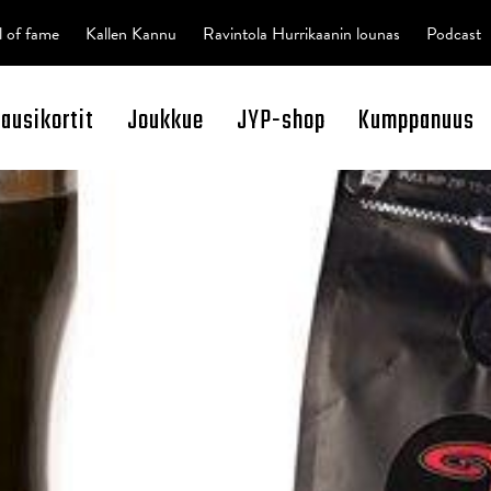
l of fame
Kallen Kannu
Ravintola Hurrikaanin lounas
Podcast
kausikortit
Joukkue
JYP-shop
Kumppanuus