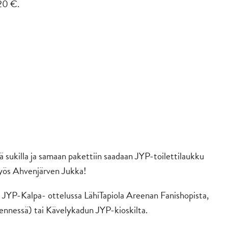
 20 €.
llä sukilla ja samaan pakettiin saadaan JYP-toilettilaukku
myös Ahvenjärven Jukka!
in JYP-Kalpa- ottelussa LähiTapiola Areenan Fanishopista,
mennessä) tai Kävelykadun JYP-kioskilta.