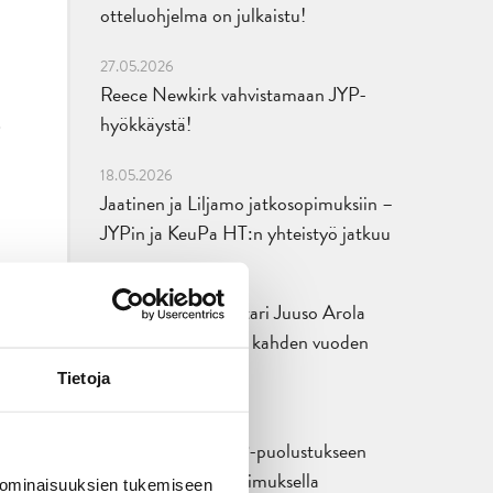
otteluohjelma on julkaistu!
27.05.2026
Reece Newkirk vahvistamaan JYP-
hyökkäystä!
18.05.2026
Jaatinen ja Liljamo jatkosopimuksiin –
JYPin ja KeuPa HT:n yhteistyö jatkuu
14.05.2026
Tuore Sveitsin mestari Juuso Arola
JYP-puolustukseen kahden vuoden
sopimuksella
Tietoja
12.05.2026
Veeti Väisänen JYP-puolustukseen
kahden vuoden sopimuksella
 ominaisuuksien tukemiseen