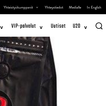
^
Yhteistyökumppanit
Yhteystiedot
Medialle
In English
^
^
^
VIP-palvelut
Uutiset
U20