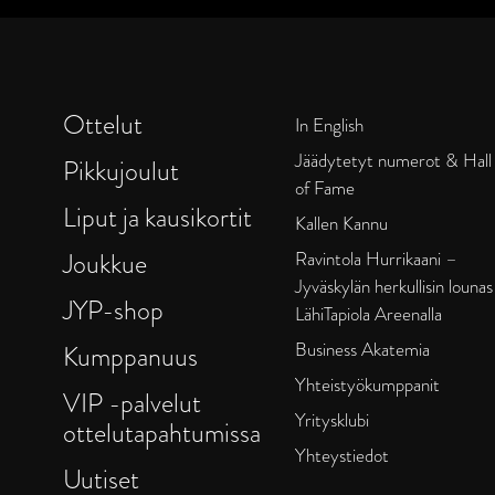
Ottelut
In English
Jäädytetyt numerot & Hall
Pikkujoulut
of Fame
Liput ja kausikortit
Kallen Kannu
Joukkue
Ravintola Hurrikaani –
Jyväskylän herkullisin lounas
JYP-shop
LähiTapiola Areenalla
Business Akatemia
Kumppanuus
Yhteistyökumppanit
VIP -palvelut
Yritysklubi
ottelutapahtumissa
Yhteystiedot
Uutiset