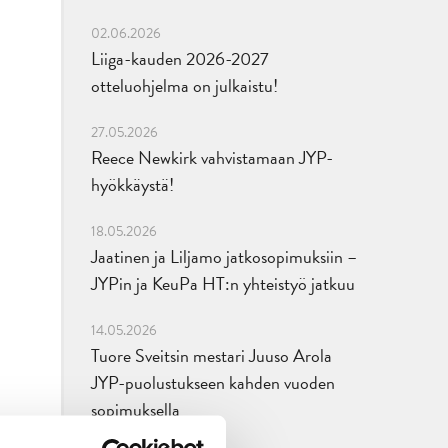
02.06.2026
Liiga-kauden 2026-2027
otteluohjelma on julkaistu!
27.05.2026
Reece Newkirk vahvistamaan JYP-
hyökkäystä!
18.05.2026
Jaatinen ja Liljamo jatkosopimuksiin –
JYPin ja KeuPa HT:n yhteistyö jatkuu
14.05.2026
Tuore Sveitsin mestari Juuso Arola
JYP-puolustukseen kahden vuoden
sopimuksella