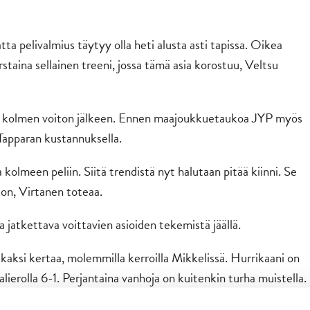
ta pelivalmius täytyy olla heti alusta asti tapissa. Oikea
taina sellainen treeni, jossa tämä asia korostuu, Veltsu
on kolmen voiton jälkeen. Ennen maajoukkuetaukoa JYP myös
 Tapparan kustannuksella.
 kolmeen peliin. Siitä trendistä nyt halutaan pitää kiinni. Se
kon, Virtanen toteaa.
 jatkettava voittavien asioiden tekemistä jäällä.
 kaksi kertaa, molemmilla kerroilla Mikkelissä. Hurrikaani on
erolla 6-1. Perjantaina vanhoja on kuitenkin turha muistella.
kkueella on kova halu nousta ylöspäin. Viime viikolla Jukurit