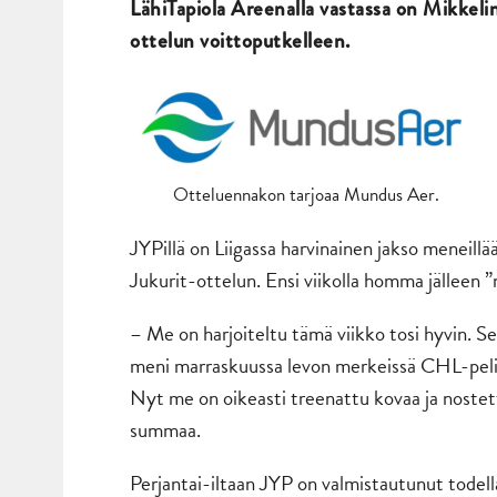
LähiTapiola Areenalla vastassa on Mikkeli
ottelun voittoputkelleen.
Otteluennakon tarjoaa Mundus Aer.
JYPillä on Liigassa harvinainen jakso meneillä
Jukurit-ottelun. Ensi viikolla homma jälleen 
– Me on harjoiteltu tämä viikko tosi hyvin. S
meni marraskuussa levon merkeissä CHL-pelin 
Nyt me on oikeasti treenattu kovaa ja nostet
summaa.
Perjantai-iltaan JYP on valmistautunut todella 