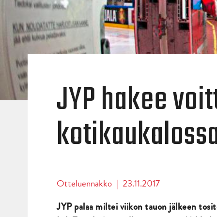
JYP hakee voit
kotikaukalossa
Otteluennakko
|
23.11.2017
JYP palaa miltei viikon tauon jälkeen tosit