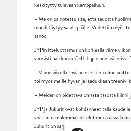
keskitytty tulevaan kamppailuun.
– Me on painotettu sitä, että tauosta huolimat
moodi täytyy saada päälle. Vedettiin myös tors
sanoo.
JYPin itseluottamus on korkealla viime viik
varmisti paikkansa CHL-liigan puolivälierissä
– Viime viikolla tosiaan otettiin kolme voittoa
toi myös meille hyvän ja laadukkaan treenivii
– Meidän on pidettävä omasta tasosta kiinni ja
JYP ja Jukurit ovat kohdanneet tällä kaudella
voittanut molemmat ottelut murskaavalla maali
Jukurit on sarjataulukossa jumbona, mutta jou