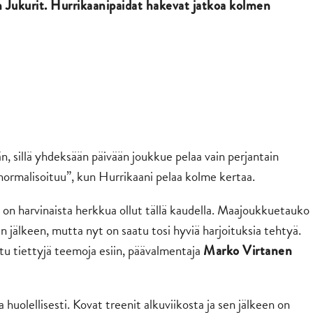
n Jukurit. Hurrikaanipaidat hakevat jatkoa kolmen
än, sillä yhdeksään päivään joukkue pelaa vain perjantain
”normalisoituu”, kun Hurrikaani pelaa kolme kertaa.
e on harvinaista herkkua ollut tällä kaudella. Maajoukkuetauko
jälkeen, mutta nyt on saatu tosi hyviä harjoituksia tehtyä.
tu tiettyjä teemoja esiin, päävalmentaja
Marko Virtanen
huolellisesti. Kovat treenit alkuviikosta ja sen jälkeen on