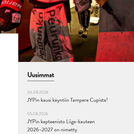
Uusimmat
06.08.2026
JYPin kausi käyntiin Tampere Cupista!
05.08.2026
JYPin kapteenisto Liiga-kauteen
2026–2027 on nimetty