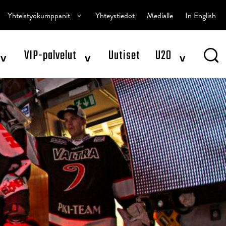
^
Yhteistyökumppanit
Yhteystiedot
Medialle
In English
^
^
^
VIP-palvelut
Uutiset
U20