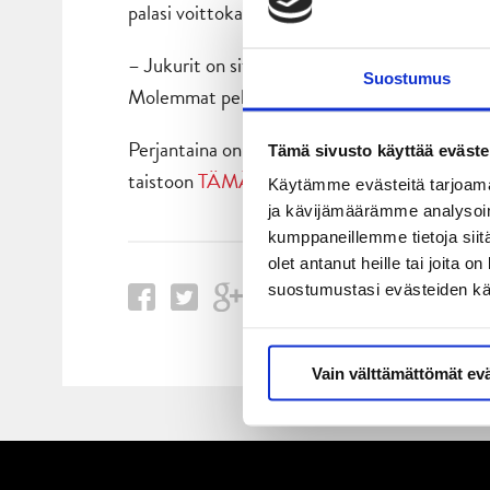
palasi voittokantaan ja kärsi kaksi niukkaa maa
– Jukurit on sitkeä joukkue, joka liikkuu hyvin 
Suostumus
Molemmat pelaa omalla sapluunallaan, Virtane
Perjantaina on jälleen aika tulla LähiTapiola 
Tämä sivusto käyttää eväste
taistoon
TÄMÄN LINKIN
kautta.
Käytämme evästeitä tarjoama
ja kävijämäärämme analysoim
kumppaneillemme tietoja siitä
olet antanut heille tai joita 
suostumustasi evästeiden k
Vain välttämättömät ev