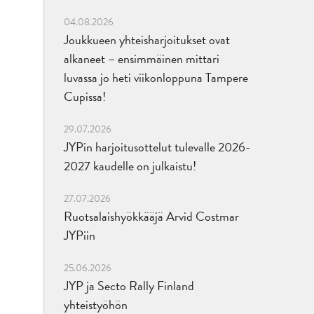
04.08.2026
Joukkueen yhteisharjoitukset ovat
alkaneet – ensimmäinen mittari
luvassa jo heti viikonloppuna Tampere
Cupissa!
29.07.2026
JYPin harjoitusottelut tulevalle 2026-
2027 kaudelle on julkaistu!
27.07.2026
Ruotsalaishyökkääjä Arvid Costmar
JYPiin
25.06.2026
JYP ja Secto Rally Finland
yhteistyöhön