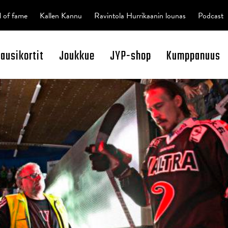
l of fame
Kallen Kannu
Ravintola Hurrikaanin lounas
Podcast
kausikortit
Joukkue
JYP-shop
Kumppanuus