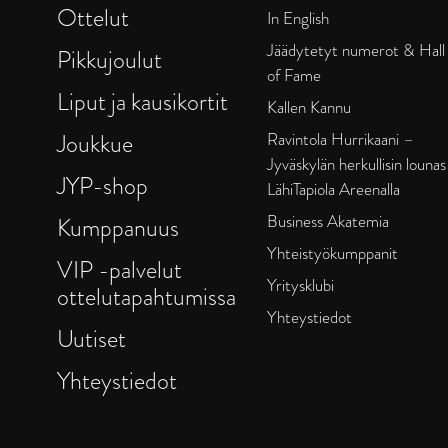
Ottelut
In English
Jäädytetyt numerot & Hall
Pikkujoulut
of Fame
Liput ja kausikortit
Kallen Kannu
Joukkue
Ravintola Hurrikaani –
Jyväskylän herkullisin lounas
JYP-shop
LähiTapiola Areenalla
Business Akatemia
Kumppanuus
Yhteistyökumppanit
VIP -palvelut
Yritysklubi
ottelutapahtumissa
Yhteystiedot
Uutiset
Yhteystiedot