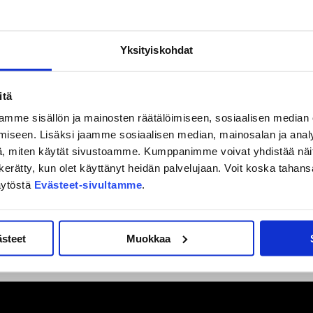
lin tappiota.
ja tekee kovasti töitä. Meillä on ollut aina tiukkoja pelejä.
Yksityiskohdat
n miettii.
Areenalle ja kannustaa JYP voittoon! Osta lippusi Jukurit-
itä
mme sisällön ja mainosten räätälöimiseen, sosiaalisen median
iseen. Lisäksi jaamme sosiaalisen median, mainosalan ja analy
, miten käytät sivustoamme. Kumppanimme voivat yhdistää näitä t
on kerätty, kun olet käyttänyt heidän palvelujaan. Voit koska taha
äytöstä
Evästeet-sivultamme
.
ästeet
Muokkaa