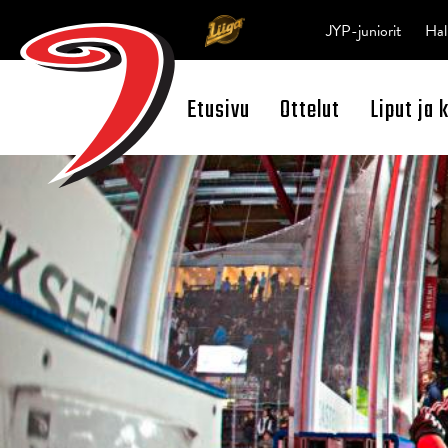
JYP-juniorit
Hal
Etusivu
Ottelut
Liput ja 
Open Search