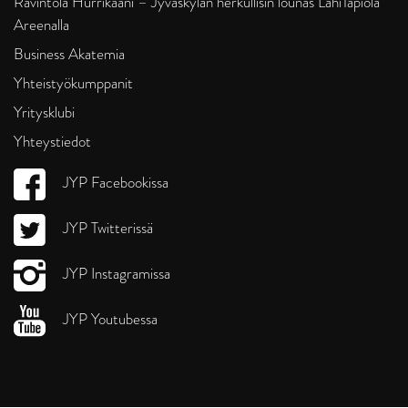
Ravintola Hurrikaani – Jyväskylän herkullisin lounas LähiTapiola
Areenalla
Business Akatemia
Yhteistyökumppanit
Yritysklubi
Yhteystiedot
JYP Facebookissa
JYP Twitterissä
JYP Instagramissa
JYP Youtubessa