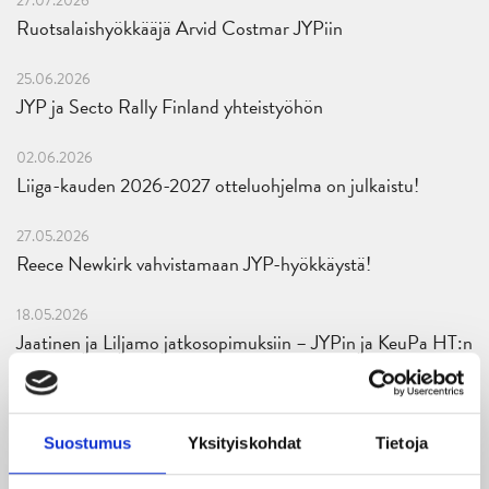
27.07.2026
Ruotsalaishyökkääjä Arvid Costmar JYPiin
25.06.2026
JYP ja Secto Rally Finland yhteistyöhön
02.06.2026
Liiga-kauden 2026-2027 otteluohjelma on julkaistu!
27.05.2026
Reece Newkirk vahvistamaan JYP-hyökkäystä!
18.05.2026
Jaatinen ja Liljamo jatkosopimuksiin – JYPin ja KeuPa HT:n
yhteistyö jatkuu
14.05.2026
Suostumus
Yksityiskohdat
Tietoja
Tuore Sveitsin mestari Juuso Arola JYP-puolustukseen
kahden vuoden sopimuksella