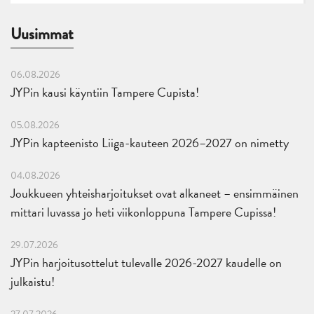
Uusimmat
06.08.2026
JYPin kausi käyntiin Tampere Cupista!
05.08.2026
JYPin kapteenisto Liiga-kauteen 2026–2027 on nimetty
04.08.2026
Joukkueen yhteisharjoitukset ovat alkaneet – ensimmäinen
mittari luvassa jo heti viikonloppuna Tampere Cupissa!
29.07.2026
JYPin harjoitusottelut tulevalle 2026-2027 kaudelle on
julkaistu!