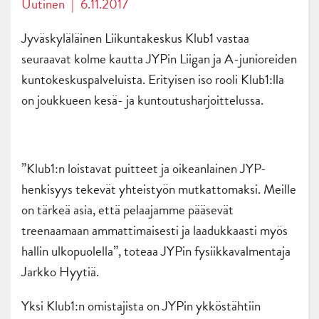
Uutinen
|
6.11.2017
Jyväskyläläinen Liikuntakeskus Klub1 vastaa
seuraavat kolme kautta JYPin Liigan ja A-junioreiden
kuntokeskuspalveluista. Erityisen iso rooli Klub1:lla
on joukkueen kesä- ja kuntoutusharjoittelussa.
”Klub1:n loistavat puitteet ja oikeanlainen JYP-
henkisyys tekevät yhteistyön mutkattomaksi. Meille
on tärkeä asia, että pelaajamme pääsevät
treenaamaan ammattimaisesti ja laadukkaasti myös
hallin ulkopuolella”, toteaa JYPin fysiikkavalmentaja
Jarkko Hyytiä.
Yksi Klub1:n omistajista on JYPin ykköstähtiin