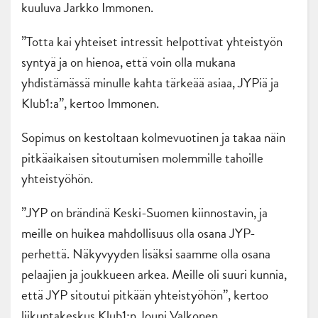
kuuluva Jarkko Immonen.
”Totta kai yhteiset intressit helpottivat yhteistyön
syntyä ja on hienoa, että voin olla mukana
yhdistämässä minulle kahta tärkeää asiaa, JYPiä ja
Klub1:a”, kertoo Immonen.
Sopimus on kestoltaan kolmevuotinen ja takaa näin
pitkäaikaisen sitoutumisen molemmille tahoille
yhteistyöhön.
”JYP on brändinä Keski-Suomen kiinnostavin, ja
meille on huikea mahdollisuus olla osana JYP-
perhettä. Näkyvyyden lisäksi saamme olla osana
pelaajien ja joukkueen arkea. Meille oli suuri kunnia,
että JYP sitoutui pitkään yhteistyöhön”, kertoo
liikuntakeskus Klub1:n Jouni Valkonen.