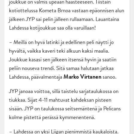
joukkue on valmis upeaan haasteeseen. Tiistain
kotiottelussa Kometa Brnoa vastaan epäonnisen alun
jälkeen JYP sai pelin jälleen rullaamaan. Lauantaina
Lahdessa kotijoukkue saa olla varuillaan!
– Meillä on hyvä latinki ja edellinen peli näytti jo
hyvältä, vaikka kaveri teki alkuun kaksi maalia.
Joukkue kasasi sen jälkeen itsensä hyvin ja saatiin
peliin nouseva trendi. Sitä samaa halutaan jatkaa
Lahdessa, päävalmentaja
sanoo.
Marko Virtanen
JYP janoaa voittoa, sillä taistelu sarjataulukossa on
tiukkaa. Sijat 4-11 mahtuvat kahdeksan pisteen
sisään. JYP on taulukossa seitsemäntenä ja Pelicans
kolme pistettä perässä kymmenentenä.
– Lahdessa on yksi Liigan pienimmistä kaukaloista.