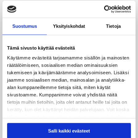
JYPin kapteenisto Liiga-kauteen 2026–2027 on nimetty
04.08.2026
Joukkueen yhteisharjoitukset ovat alkaneet – ensimmäinen
Suostumus
Yksityiskohdat
Tietoja
mittari luvassa jo heti viikonloppuna Tampere Cupissa!
29.07.2026
Tämä sivusto käyttää evästeitä
JYPin harjoitusottelut tulevalle 2026-2027 kaudelle on
Käytämme evästeitä tarjoamamme sisällön ja mainosten
julkaistu!
räätälöimiseen, sosiaalisen median ominaisuuksien
tukemiseen ja kävijämäärämme analysoimiseen. Lisäksi
27.07.2026
jaamme sosiaalisen median, mainosalan ja analytiikka-
Ruotsalaishyökkääjä Arvid Costmar JYPiin
alan kumppaneillemme tietoja siitä, miten käytät
sivustoamme. Kumppanimme voivat yhdistää näitä
25.06.2026
tietoja muihin tietoihin, joita olet antanut heille tai joita on
JYP ja Secto Rally Finland yhteistyöhön
kerätty, kun olet käyttänyt heidän palvelujaan. Voit koska
tahansa kumota tai muuttaa suostumustasi evästeiden
02.06.2026
käytöstä
Evästeet-sivultamme
.
Liiga-kauden 2026-2027 otteluohjelma on julkaistu!
Salli kaikki evästeet