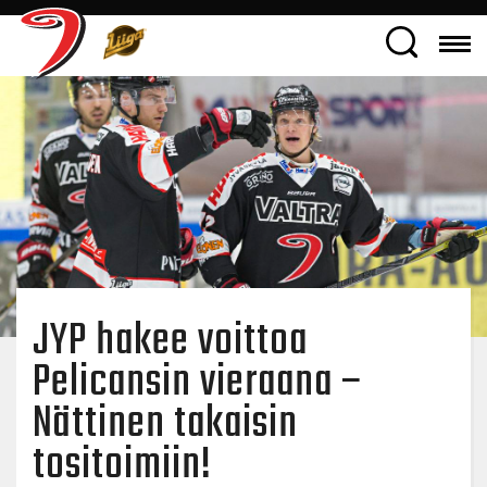
JYP hakee voittoa
Pelicansin vieraana –
Nättinen takaisin
tositoimiin!