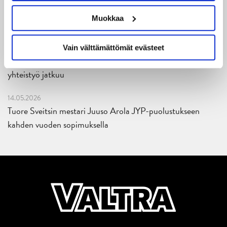
27.05.2026
Muokkaa
Reece Newkirk vahvistamaan JYP-hyökkäystä!
18.05.2026
Vain välttämättömät evästeet
Jaatinen ja Liljamo jatkosopimuksiin – JYPin ja KeuPa HT:n
yhteistyö jatkuu
14.05.2026
Tuore Sveitsin mestari Juuso Arola JYP-puolustukseen
kahden vuoden sopimuksella