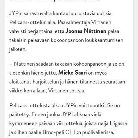
JYPin sairastuvalta kantautuu loistavia uutisia
Pelicans-ottelun alla. Päävalmentaja Virtanen
vahvisti perjantaina, että
palaa
Joonas Nättinen
takaisin pelaavaan kokoonpanoon loukkaantumisen
jälkeen.
– Nättinen saadaan takaisin kokoonpanoon ja se on
tietenkin hieno juttu.
on myös
Micke Saari
aloittanut harjoittelun ja hänen tilannetta seurataan
viikko kerrallaan, Virtanen toteaa.
Pelicans-ottelusta alkaa JYPin voittoputki! Se on
päätetty. Ennen joulua JYP tahkoaa vielä
kymmeneen päivään viisi ottelua, joista neljä Liigassa
ja siihen päälle Brno-peli CHL:n puolivälierissä.