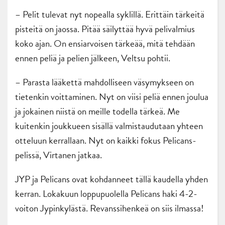
– Pelit tulevat nyt nopealla syklillä. Erittäin tärkeitä
pisteitä on jaossa. Pitää säilyttää hyvä pelivalmius
koko ajan. On ensiarvoisen tärkeää, mitä tehdään
ennen peliä ja pelien jälkeen, Veltsu pohtii.
– Parasta lääkettä mahdolliseen väsymykseen on
tietenkin voittaminen. Nyt on viisi peliä ennen joulua
ja jokainen niistä on meille todella tärkeä. Me
kuitenkin joukkueen sisällä valmistaudutaan yhteen
otteluun kerrallaan. Nyt on kaikki fokus Pelicans-
pelissä, Virtanen jatkaa.
JYP ja Pelicans ovat kohdanneet tällä kaudella yhden
kerran. Lokakuun loppupuolella Pelicans haki 4-2-
voiton Jypinkylästä. Revanssihenkeä on siis ilmassa!