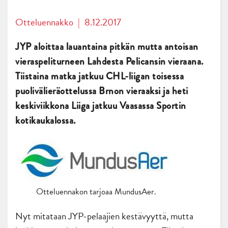
Otteluennakko
|
8.12.2017
JYP aloittaa lauantaina pitkän mutta antoisan
vieraspeliturneen Lahdesta Pelicansin vieraana.
Tiistaina matka jatkuu CHL-liigan toisessa
puolivälieräottelussa Brnon vieraaksi ja heti
keskiviikkona Liiga jatkuu Vaasassa Sportin
kotikaukalossa.
Otteluennakon tarjoaa MundusAer.
Nyt mitataan JYP-pelaajien kestävyyttä, mutta