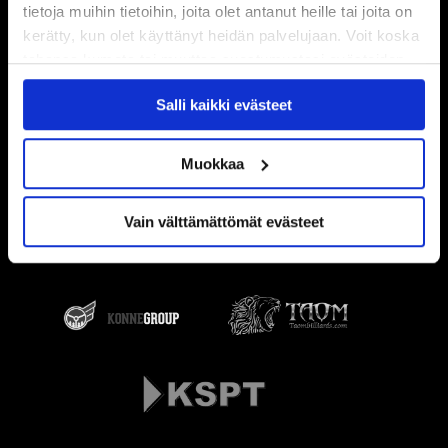
tietoja muihin tietoihin, joita olet antanut heille tai joita on
kerätty, kun olet käyttänyt heidän palvelujaan. Voit koska
tahansa kumota tai muuttaa suostumustasi evästeiden
käytöstä
Evästeet-sivultamme
.
Salli kaikki evästeet
Muokkaa
Vain välttämättömät evästeet