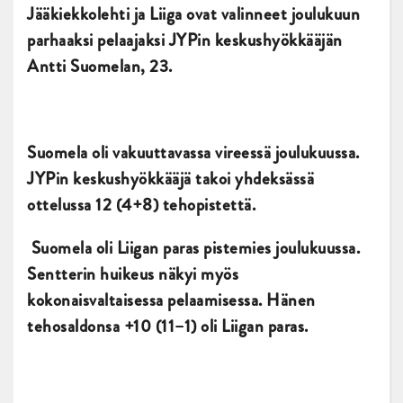
Jääkiekkolehti ja Liiga ovat valinneet joulukuun
parhaaksi pelaajaksi JYPin keskushyökkääjän
Antti Suomelan, 23.
Suomela oli vakuuttavassa vireessä joulukuussa.
JYPin keskushyökkääjä takoi yhdeksässä
ottelussa
12 (4+8) tehopistettä.
Suomela oli Liigan paras pistemies joulukuussa.
Sentterin huikeus näkyi myös
kokonaisvaltaisessa pelaamisessa. Hänen
tehosaldonsa +10 (11–1) oli Liigan paras.