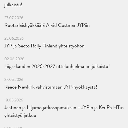
julkaistu!
27.07.2026
Ruotsalaishyökkääjä Arvid Costmar JYPiin
25.06.2026
JYP ja Secto Rally Finland yhteistyöhön
02.06.2026
Liiga-kauden 2026-2027 otteluohjelma on julkaistu!
27.05.2026
Reece Newkirk vahvistamaan JYP-hyökkäystä!
18.05.2026
Jaatinen ja Liljamo jatkosopimuksiin – JYPin ja KeuPa HT:n
yhteistyö jatkuu