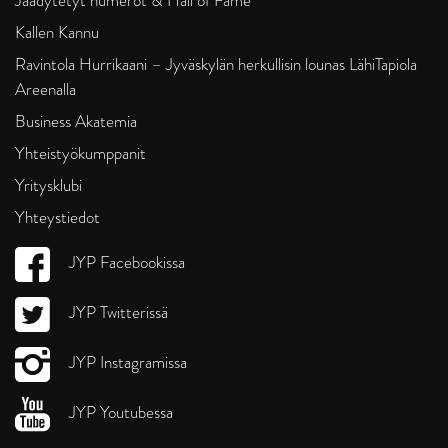
Jäädytetyt numerot & Hall of Fame
Kallen Kannu
Ravintola Hurrikaani – Jyväskylän herkullisin lounas LähiTapiola
Areenalla
Business Akatemia
Yhteistyökumppanit
Yritysklubi
Yhteystiedot
JYP Facebookissa
JYP Twitterissä
JYP Instagramissa
JYP Youtubessa