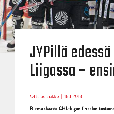
JYPillä edessä
Liigassa – ens
Otteluennakko
|
18.1.2018
Riemukkaasti CHL-liigan finaaliin tiistai