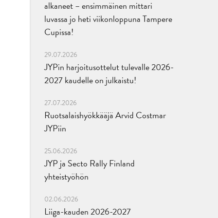
alkaneet – ensimmäinen mittari
luvassa jo heti viikonloppuna Tampere
Cupissa!
29.07.2026
JYPin harjoitusottelut tulevalle 2026-
2027 kaudelle on julkaistu!
27.07.2026
Ruotsalaishyökkääjä Arvid Costmar
JYPiin
25.06.2026
JYP ja Secto Rally Finland
yhteistyöhön
02.06.2026
Liiga-kauden 2026-2027