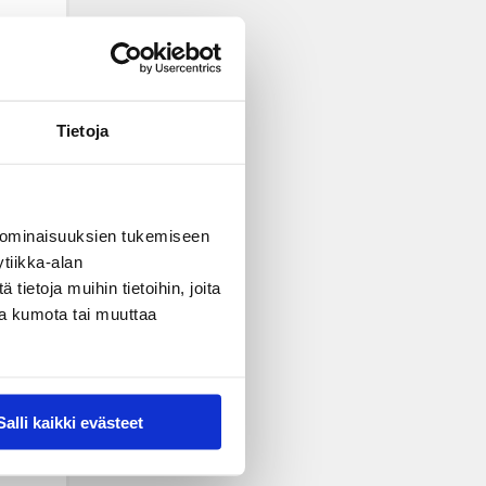
Tietoja
 ominaisuuksien tukemiseen
tiikka-alan
ietoja muihin tietoihin, joita
nsa kumota tai muuttaa
Salli kaikki evästeet