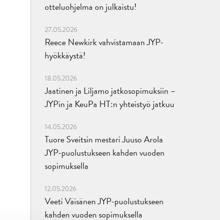
otteluohjelma on julkaistu!
27.05.2026
Reece Newkirk vahvistamaan JYP-
hyökkäystä!
18.05.2026
Jaatinen ja Liljamo jatkosopimuksiin –
JYPin ja KeuPa HT:n yhteistyö jatkuu
14.05.2026
Tuore Sveitsin mestari Juuso Arola
JYP-puolustukseen kahden vuoden
sopimuksella
12.05.2026
Veeti Väisänen JYP-puolustukseen
kahden vuoden sopimuksella