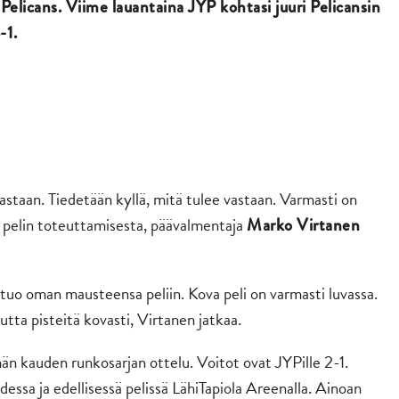
 Pelicans. Viime lauantaina JYP kohtasi juuri Pelicansin
4-1.
a vastaan. Tiedetään kyllä, mitä tulee vastaan. Varmasti on
 pelin toteuttamisesta, päävalmentaja
Marko Virtanen
tuo oman mausteensa peliin. Kova peli on varmasti luvassa.
tta pisteitä kovasti, Virtanen jatkaa.
än kauden runkosarjan ottelu. Voitot ovat JYPille 2-1.
essa ja edellisessä pelissä LähiTapiola Areenalla. Ainoan