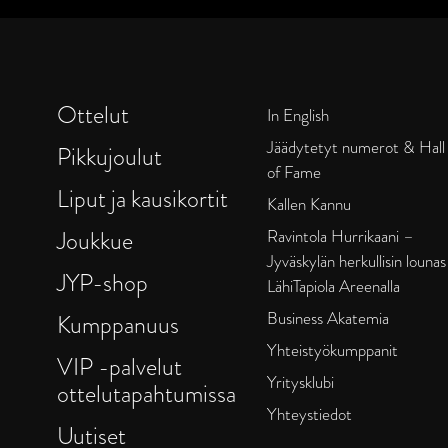
Ottelut
In English
Jäädytetyt numerot & Hall
Pikkujoulut
of Fame
Liput ja kausikortit
Kallen Kannu
Joukkue
Ravintola Hurrikaani –
Jyväskylän herkullisin lounas
JYP-shop
LähiTapiola Areenalla
Business Akatemia
Kumppanuus
Yhteistyökumppanit
VIP -palvelut
Yritysklubi
ottelutapahtumissa
Yhteystiedot
Uutiset