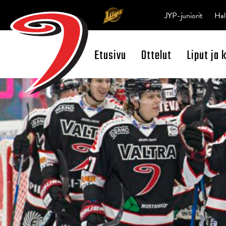
JYP-juniorit
Hal
Etusivu
Ottelut
Liput ja 
Open Search