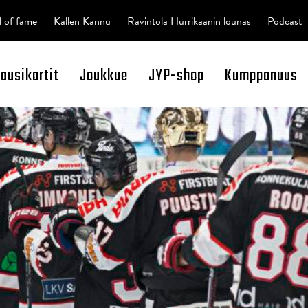
l of fame
Kallen Kannu
Ravintola Hurrikaanin lounas
Podcast
kausikortit
Joukkue
JYP-shop
Kumppanuus