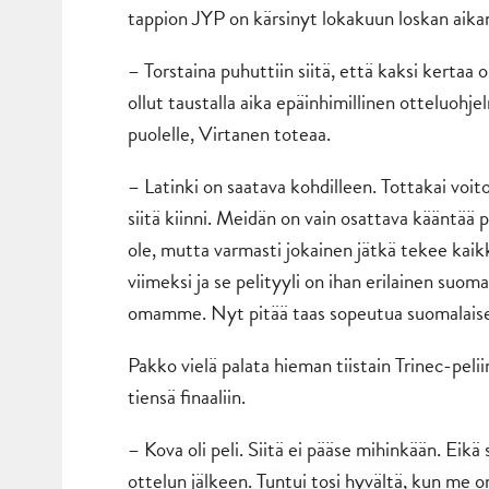
tappion JYP on kärsinyt lokakuun loskan aika
– Torstaina puhuttiin siitä, että kaksi kertaa
ollut taustalla aika epäinhimillinen otteluohj
puolelle, Virtanen toteaa.
– Latinki on saatava kohdilleen. Tottakai voi
siitä kiinni. Meidän on vain osattava kääntää p
ole, mutta varmasti jokainen jätkä tekee kaik
viimeksi ja se pelityyli on ihan erilainen suoma
omamme. Nyt pitää taas sopeutua suomalaiseen
Pakko vielä palata hieman tiistain Trinec-peli
tiensä finaaliin.
– Kova oli peli. Siitä ei pääse mihinkään. Eik
ottelun jälkeen. Tuntui tosi hyvältä, kun me on