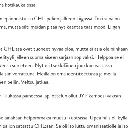
na kotikaukalossa.
 on epäonnistuttu CHL-pelien jälkeen Liigassa. Toki siinä on
elma, mutta silti meidän pitää nyt kääntää taas moodi Liigan
tot CHL:ssä ovat tuoneet hyvää oloa, mutta ei asia ole niinkään
elityyli jälleen suomalaiseen sarjaan sopivaksi. Helppoa se ei
kensa sen eteen. Nyt oli tsekkiläinen joukkue vastassa
laisiin verrattuna. Heillä on oma identiteettinsä ja meillä
 peliin, Veltsu jatkaa.
in. Tiukassa paineessa läpi ottelun ollut JYP kampesi väkisin
ä se ainakaan helpommaksi muutu Ruotsissa. Upea fiilis oli kyllä
 paljon satsattu CHL:ään. Se oli iso juttu organisaatiolle ja iso