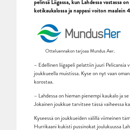
pelinsä Liigassa, kun Lahdessa vastassa on
kotikaukalossa ja nappasi voiton maalein 
Otteluennakon tarjoaa Mundus Aer.
– Edellinen liigapeli pelattiin juuri Pelicansi
joukkueella muistissa. Kyse on nyt vaan oman
korostaa.
– Lahdessa on hieman pienempi kaukalo ja se 
Jokainen joukkue tarvitsee tässä vaiheessa kau
Kyseessä on joukkueiden välillä viimeinen täm
Hurrikaani kukisti pussinokat joulukuussa Lahd