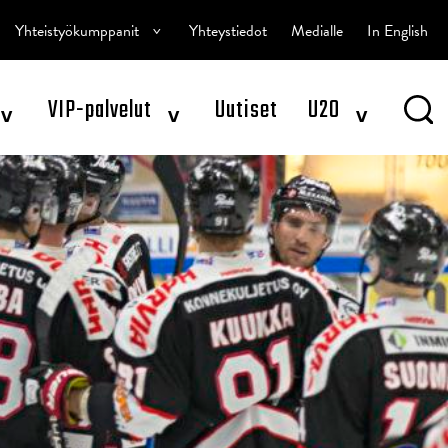
^
Yhteistyökumppanit
Yhteystiedot
Medialle
In English
^
^
^
VIP-palvelut
Uutiset
U20