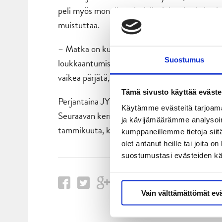
peli myös monelle pelaajalle, joka ei tule kos
muistuttaa.
– Matka on kuitenkin vielä kesken. CHL on tav
Suostumus
loukkaantumissumaa tai muuta ongelmaa tulla, 
vaikea pärjätä, mutta nyt ollaan finaaleissa. Se
Tämä sivusto käyttää eväste
Perjantaina JYP pelaa siis Lahdessa. Vierastu
Käytämme evästeitä tarjoama
Seuraavan kerran kotikaukalossa LähiTapiola A
ja kävijämäärämme analysoim
tammikuuta, kun vastassa on Rauman Lukko. 
kumppaneillemme tietoja siitä
olet antanut heille tai joita 
suostumustasi evästeiden k
Vain välttämättömät ev