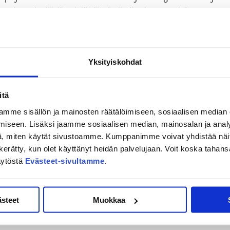
kaan kansainvälisiä pelejä välttämättä pelaamaan, Virtanen
allaan playoffsia koko ajan. Siinä ei kärsi yhtään
Yksityiskohdat
niin laulukuoroon lähtee nopeasti. Siinä sarjassa on pirun
 on iso juttu.
itä
rnee jatkuu lauantaina Mikkeliin Jukureiden vieraaksi.
mme sisällön ja mainosten räätälöimiseen, sosiaalisen median
reenalla CHL-finalisti JYP nähdään ensi tiistaina 23.
iseen. Lisäksi jaamme sosiaalisen median, mainosalan ja analy
Osta lippusi otteluun
TÄMÄN LINKIN
kautta.
, miten käytät sivustoamme. Kumppanimme voivat yhdistää näitä t
on kerätty, kun olet käyttänyt heidän palvelujaan. Voit koska taha
äytöstä
Evästeet-sivultamme
.
ästeet
Muokkaa