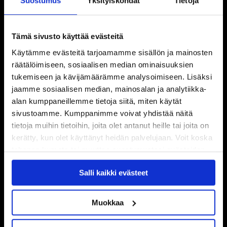
Suostumus
Yksityiskohdat
Tietoja
Tämä sivusto käyttää evästeitä
Käytämme evästeitä tarjoamamme sisällön ja mainosten
räätälöimiseen, sosiaalisen median ominaisuuksien
tukemiseen ja kävijämäärämme analysoimiseen. Lisäksi
jaamme sosiaalisen median, mainosalan ja analytiikka-
alan kumppaneillemme tietoja siitä, miten käytät
sivustoamme. Kumppanimme voivat yhdistää näitä
tietoja muihin tietoihin, joita olet antanut heille tai joita on
kerätty, kun olet käyttänyt heidän palvelujaan. Voit koska
tahansa kumota tai muuttaa suostumustasi evästeiden
käytöstä
Evästeet-sivultamme
.
Salli kaikki evästeet
Muokkaa