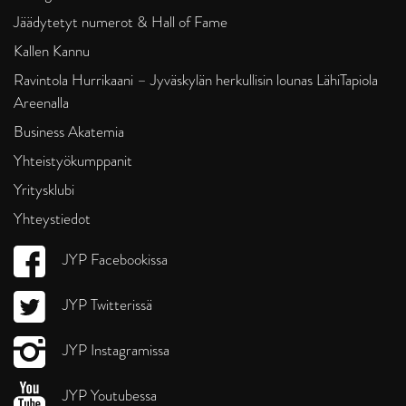
Jäädytetyt numerot & Hall of Fame
Kallen Kannu
Ravintola Hurrikaani – Jyväskylän herkullisin lounas LähiTapiola
Areenalla
Business Akatemia
Yhteistyökumppanit
Yritysklubi
Yhteystiedot
JYP Facebookissa
JYP Twitterissä
JYP Instagramissa
JYP Youtubessa