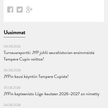
Uusimmat
08.08.2026
Turnausraportti: JYP juhlii seurahistorian ensimmäistä
Tampere Cupin voittoa!
06.08.2026
JYPin kausi käyntiin Tampere Cupista!
05.08.2026
JYPin kapteenisto Liiga-kauteen 2026–2027 on nimetty
04.08.2026