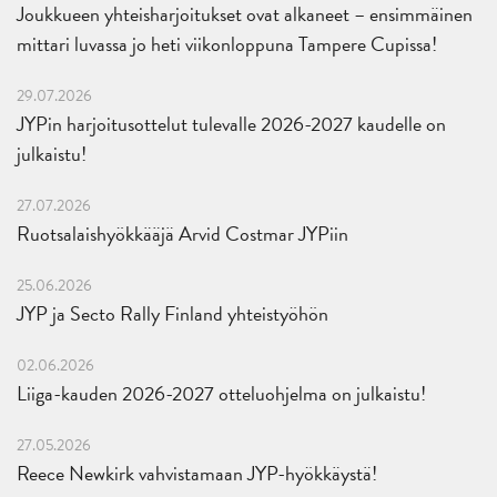
Joukkueen yhteisharjoitukset ovat alkaneet – ensimmäinen
mittari luvassa jo heti viikonloppuna Tampere Cupissa!
29.07.2026
JYPin harjoitusottelut tulevalle 2026-2027 kaudelle on
julkaistu!
27.07.2026
Ruotsalaishyökkääjä Arvid Costmar JYPiin
25.06.2026
JYP ja Secto Rally Finland yhteistyöhön
02.06.2026
Liiga-kauden 2026-2027 otteluohjelma on julkaistu!
27.05.2026
Reece Newkirk vahvistamaan JYP-hyökkäystä!