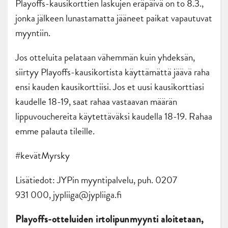
Playoffs-kausikorttien laskujen eräpäivä on to 8.3.,
jonka jälkeen lunastamatta jääneet paikat vapautuvat
myyntiin.
Jos otteluita pelataan vähemmän kuin yhdeksän,
siirtyy Playoffs-kausikortista käyttämättä jäävä raha
ensi kauden kausikorttiisi. Jos et uusi kausikorttiasi
kaudelle 18-19, saat rahaa vastaavan määrän
lippuvouchereita käytettäväksi kaudella 18-19. Rahaa
emme palauta tileille.
#kevätMyrsky
Lisätiedot: JYPin myyntipalvelu, puh. 0207
931 000, jypliiga@jypliiga.fi
Playoffs-otteluiden irtolipunmyynti aloitetaan,