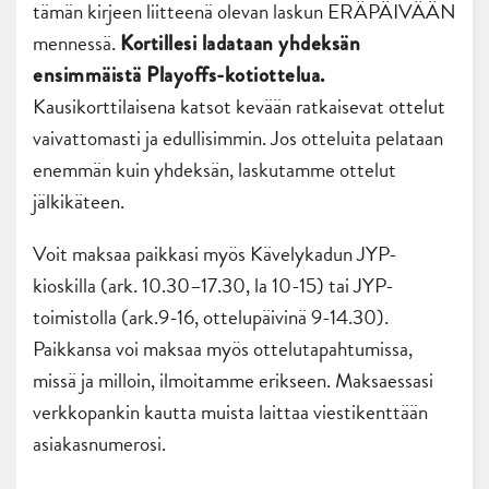
tämän kirjeen liitteenä olevan laskun ERÄPÄIVÄÄN
mennessä.
Kortillesi ladataan yhdeksän
ensimmäistä Playoffs-kotiottelua.
Kausikorttilaisena katsot kevään ratkaisevat ottelut
vaivattomasti ja edullisimmin. Jos otteluita pelataan
enemmän kuin yhdeksän, laskutamme ottelut
jälkikäteen.
Voit maksaa paikkasi myös Kävelykadun JYP-
kioskilla (ark. 10.30–17.30, la 10-15) tai JYP-
toimistolla (ark.9-16, ottelupäivinä 9-14.30).
Paikkansa voi maksaa myös ottelutapahtumissa,
missä ja milloin, ilmoitamme erikseen. Maksaessasi
verkkopankin kautta muista laittaa viestikenttään
asiakasnumerosi.