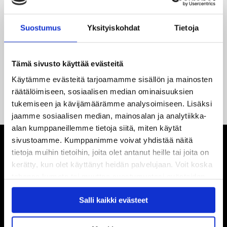
18.05.2026
Jaatinen ja Liljamo jatkosopimuksiin – JYPin ja KeuPa HT:n
Suostumus
Yksityiskohdat
Tietoja
yhteistyö jatkuu
Tämä sivusto käyttää evästeitä
14.05.2026
Tuore Sveitsin mestari Juuso Arola JYP-puolustukseen
Käytämme evästeitä tarjoamamme sisällön ja mainosten
kahden vuoden sopimuksella
räätälöimiseen, sosiaalisen median ominaisuuksien
tukemiseen ja kävijämäärämme analysoimiseen. Lisäksi
jaamme sosiaalisen median, mainosalan ja analytiikka-
alan kumppaneillemme tietoja siitä, miten käytät
sivustoamme. Kumppanimme voivat yhdistää näitä
tietoja muihin tietoihin, joita olet antanut heille tai joita on
kerätty, kun olet käyttänyt heidän palvelujaan. Voit koska
tahansa kumota tai muuttaa suostumustasi evästeiden
käytöstä
Evästeet-sivultamme
.
Salli kaikki evästeet