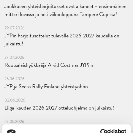
Joukkueen yhteisharjoitukset ovat alkaneet – ensimmäinen
mittari luvassa jo heti viikonloppuna Tampere Cupissa!
29.07.2026
JYPin harjoitusottelut tulevalle 2026-2027 kaudelle on
julkaistu!
27.07.2026
Ruotsalaishyökkääjä Arvid Costmar JYPiin
25.06.2026
JYP ja Secto Rally Finland yhteistyöhön
02.06.2026
Liiga-kauden 2026-2027 otteluohjelma on julkaistu!
27.05.2026
Reece Newkirk vahvistamaan JYP-hyökkäystä!