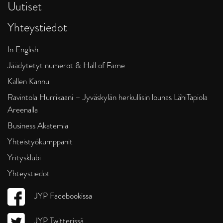
Uutiset
Yhteystiedot
In English
Jäädytetyt numerot & Hall of Fame
Kallen Kannu
Ravintola Hurrikaani – Jyväskylän herkullisin lounas LähiTapiola
Areenalla
Business Akatemia
Yhteistyökumppanit
Yritysklubi
Yhteystiedot
JYP Facebookissa
JYP Twitterissä