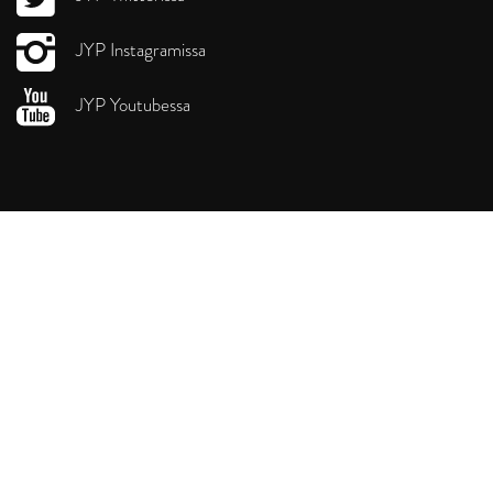
JYP Instagramissa
JYP Youtubessa