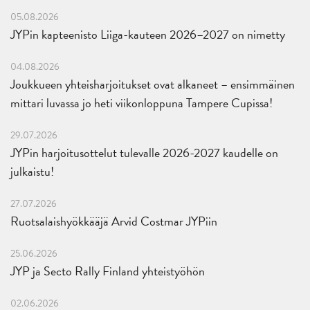
05.08.2026
JYPin kapteenisto Liiga-kauteen 2026–2027 on nimetty
04.08.2026
Joukkueen yhteisharjoitukset ovat alkaneet – ensimmäinen
mittari luvassa jo heti viikonloppuna Tampere Cupissa!
29.07.2026
JYPin harjoitusottelut tulevalle 2026-2027 kaudelle on
julkaistu!
27.07.2026
Ruotsalaishyökkääjä Arvid Costmar JYPiin
25.06.2026
JYP ja Secto Rally Finland yhteistyöhön
02.06.2026