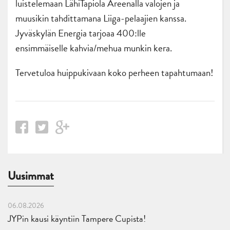
luistelemaan LähiTapiola Areenalla valojen ja
muusikin tahdittamana Liiga-pelaajien kanssa.
Jyväskylän Energia tarjoaa 400:lle
ensimmäiselle kahvia/mehua munkin kera.
Tervetuloa huippukivaan koko perheen tapahtumaan!
Uusimmat
06.08.2026
JYPin kausi käyntiin Tampere Cupista!