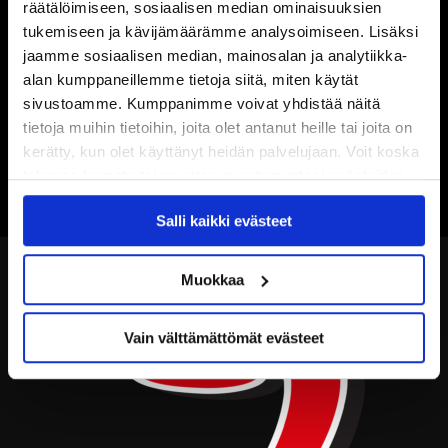
räätälöimiseen, sosiaalisen median ominaisuuksien
tukemiseen ja kävijämäärämme analysoimiseen. Lisäksi
jaamme sosiaalisen median, mainosalan ja analytiikka-
alan kumppaneillemme tietoja siitä, miten käytät
sivustoamme. Kumppanimme voivat yhdistää näitä
tietoja muihin tietoihin, joita olet antanut heille tai joita on
kerätty, kun olet käyttänyt heidän palvelujaan. Voit koska
tahansa kumota tai muuttaa suostumustasi evästeiden
käytöstä
Evästeet-sivultamme
.
Salli kaikki evästeet
Muokkaa
Vain välttämättömät evästeet