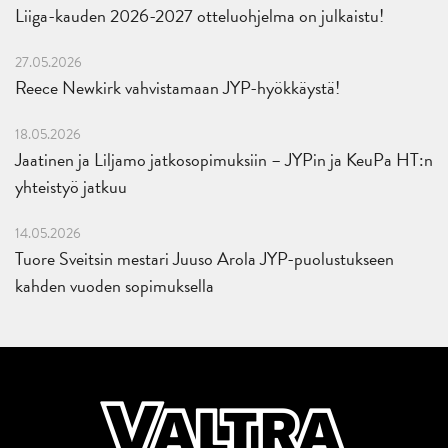
Liiga-kauden 2026-2027 otteluohjelma on julkaistu!
27.05.2026
Reece Newkirk vahvistamaan JYP-hyökkäystä!
18.05.2026
Jaatinen ja Liljamo jatkosopimuksiin – JYPin ja KeuPa HT:n
yhteistyö jatkuu
14.05.2026
Tuore Sveitsin mestari Juuso Arola JYP-puolustukseen
kahden vuoden sopimuksella