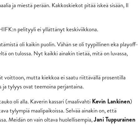
alia ja miestä perään. Kakkoskiekot pitää iskeä sisään, Il
FK:n pelityyli ei yllättänyt keskiviikkona.
ntämistä oli kaikin puolin. Vähän se oli tyypillinen eka playoff-
ltä on tulossa. Nyt kaikki ainakin tietää, mitä on luvassa,
ät voittoon, mutta kiekkoa ei saatu riittävällä prosentilla
us ja tylyys ovat teemoina perjantaina.
auko oli alla. Kaverin kassari (maalivahti
)
Kevin Lankinen
tava tylympiä maalipaikoissa. Selvää ainakin on, että
sa. Meidän on vain oltava huolellisempia,
Jani Tuppurainen