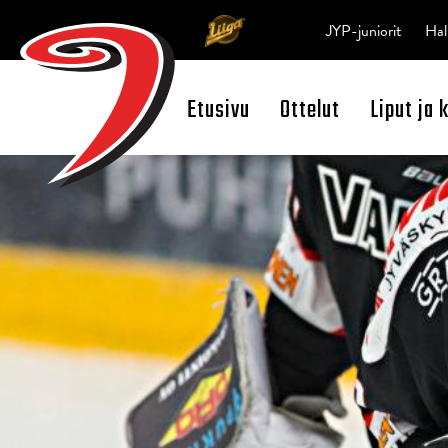
JYP-juniorit
Hal
Etusivu
Ottelut
Liput ja 
Open Search