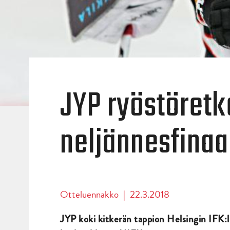
JYP ryöstöretke
neljännesfinaa
Otteluennakko
|
22.3.2018
JYP koki kitkerän tappion Helsingin IFK:l