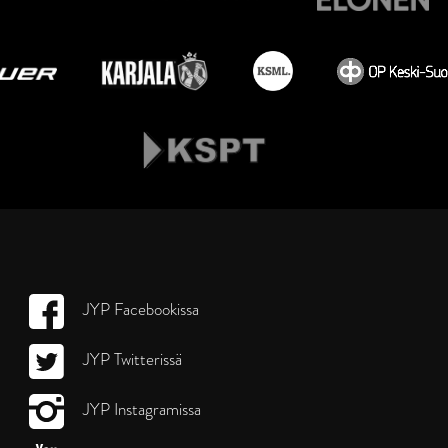
JYP Facebookissa
JYP Twitterissä
JYP Instagramissa