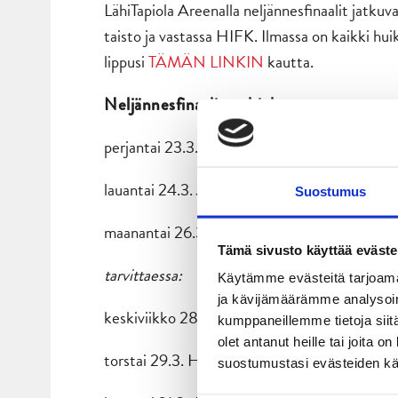
LähiTapiola Areenalla neljännesfinaalit jatkuv
taisto ja vastassa HIFK. Ilmassa on kaikki huik
lippusi
TÄMÄN LINKIN
kautta.
Neljännesfinaalien ohjelma:
perjantai 23.3. HIFK – JYP
lauantai 24.3. JYP – HIFK
Suostumus
maanantai 26.3. HIFK JYP
Tämä sivusto käyttää eväste
tarvittaessa:
Käytämme evästeitä tarjoama
ja kävijämäärämme analysoim
keskiviikko 28.3. JYP – HIFK
kumppaneillemme tietoja siitä
olet antanut heille tai joita 
torstai 29.3. HIFK – JYP
suostumustasi evästeiden k