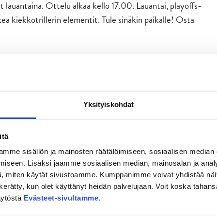
at lauantaina. Ottelu alkaa kello 17.00. Lauantai, playoffs-
ea kiekkotrillerin elementit. Tule sinäkin paikalle! Osta
Yksityiskohdat
itä
mme sisällön ja mainosten räätälöimiseen, sosiaalisen median
iseen. Lisäksi jaamme sosiaalisen median, mainosalan ja analy
, miten käytät sivustoamme. Kumppanimme voivat yhdistää näitä t
on kerätty, kun olet käyttänyt heidän palvelujaan. Voit koska taha
äytöstä
Evästeet-sivultamme
.