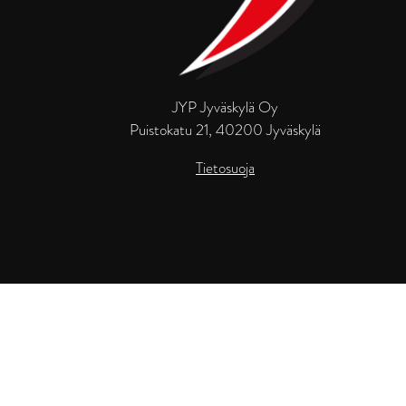
JYP Jyväskylä Oy
Puistokatu 21, 40200 Jyväskylä
Tietosuoja