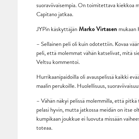
suoraviivaisempia. On toimitettava kiekkoa ma
Capitano jatkaa.
JYPin käskyttäjän
mukaan HI
Marko Virtasen
– Sellainen peli oli kuin odotettiin. Kovaa vää
peli, että molemmat vähän katselivat, mitä sie
Veltsu kommentoi.
Hurrikaanipaidoilla oli avauspelissä kaikki evä
maalin perukoille. Huolellisuus, suoraviivaisu
– Vähän näkyi pelissä molemmilla, että pitkä t
pelasi hyvin, mutta jatkossa meidän on itse ol
kumpikaan joukkue ei luovuta missään vaihees
toteaa.