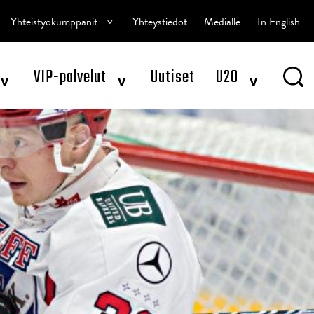
^
Yhteistyökumppanit
Yhteystiedot
Medialle
In English
^
^
^
VIP-palvelut
Uutiset
U20