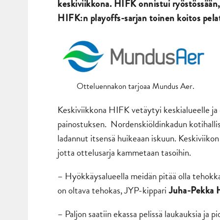
keskiviikkona. HIFK onnistui ryöstössään,
HIFK:n playoffs-sarjan toinen koitos pela
Otteluennakon tarjoaa Mundus Aer.
Keskiviikkona HIFK vetäytyi keskialueelle ja o
painostuksen. Nordenskiöldinkadun kotihallis
ladannut itsensä huikeaan iskuun. Keskiviikon
jotta ottelusarja kammetaan tasoihin.
– Hyökkäysalueella meidän pitää olla tehokkaam
on oltava tehokas, JYP-kippari
Juha-Pekka 
– Paljon saatiin ekassa pelissä laukauksia ja 