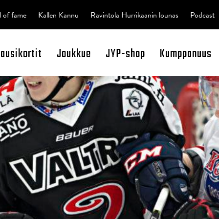
l of fame
Kallen Kannu
Ravintola Hurrikaanin lounas
Podcast
kausikortit
Joukkue
JYP-shop
Kumppanuus