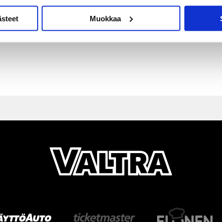
ästeet
Muokkaa