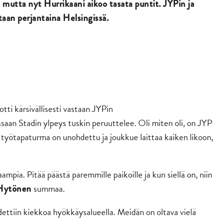
 mutta nyt Hurrikaani aikoo tasata puntit. JYPin ja
taan perjantaina Helsingissä.
tti kärsivällisesti vastaan JYPin
saan Stadin ylpeys tuskin peruuttelee. Oli miten oli, on JYP
 työtapaturma on unohdettu ja joukkue laittaa kaiken likoon,
pia. Pitää päästä paremmille paikoille ja kun siellä on, niin
summaa.
Hytönen
pidettiin kiekkoa hyökkäysalueella. Meidän on oltava vielä