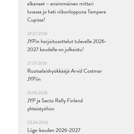
alkaneet – ensimmäinen mittari
luvassa jo heti viikonloppuna Tampere
Cupissa!
29.07.2026
JYPin harjoitusottelut tulevalle 2026-
2027 kaudelle on julkaistu!
27.07.2026
Ruotsalaishyökkääjä Arvid Costmar
JYPiin
25.06.2026
JYP ja Secto Rally Finland
yhteistyöhön
02.06.2026
Liiga-kauden 2026-2027