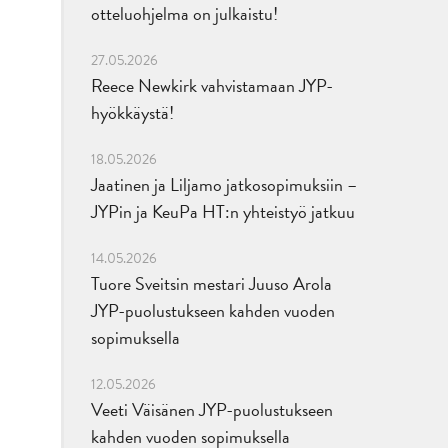
otteluohjelma on julkaistu!
27.05.2026
Reece Newkirk vahvistamaan JYP-
hyökkäystä!
18.05.2026
Jaatinen ja Liljamo jatkosopimuksiin –
JYPin ja KeuPa HT:n yhteistyö jatkuu
14.05.2026
Tuore Sveitsin mestari Juuso Arola
JYP-puolustukseen kahden vuoden
sopimuksella
12.05.2026
Veeti Väisänen JYP-puolustukseen
kahden vuoden sopimuksella