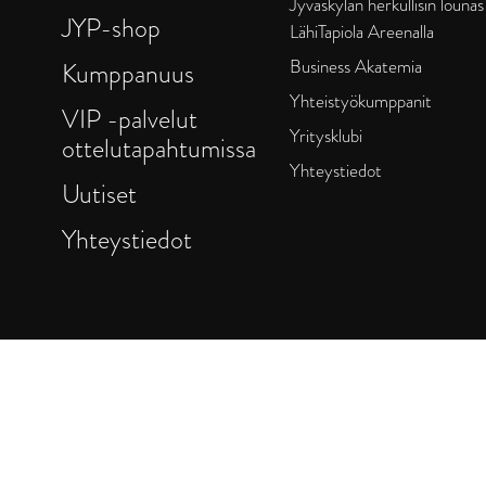
Jyväskylän herkullisin lounas
JYP-shop
LähiTapiola Areenalla
Business Akatemia
Kumppanuus
Yhteistyökumppanit
VIP -palvelut
Yritysklubi
ottelutapahtumissa
Yhteystiedot
Uutiset
Yhteystiedot