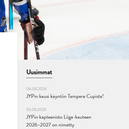
Uusimmat
06.08.2026
JYPin kausi käyntiin Tampere Cupista!
05.08.2026
JYPin kapteenisto Liiga-kauteen
2026–2027 on nimetty