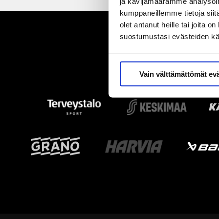
ja kävijämäärämme analysoim
kumppaneillemme tietoja siitä
olet antanut heille tai joita 
suostumustasi evästeiden k
Vain välttämättömät ev