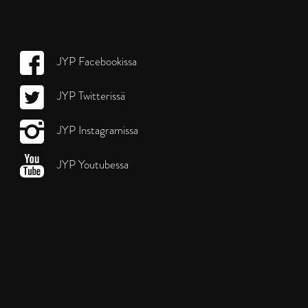
JYP Facebookissa
JYP Twitterissä
JYP Instagramissa
JYP Youtubessa