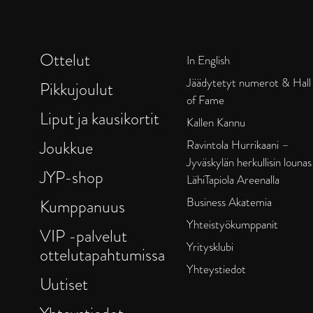
Ottelut
In English
Jäädytetyt numerot & Hall
Pikkujoulut
of Fame
Liput ja kausikortit
Kallen Kannu
Joukkue
Ravintola Hurrikaani –
Jyväskylän herkullisin lounas
JYP-shop
LähiTapiola Areenalla
Business Akatemia
Kumppanuus
Yhteistyökumppanit
VIP -palvelut
Yritysklubi
ottelutapahtumissa
Yhteystiedot
Uutiset