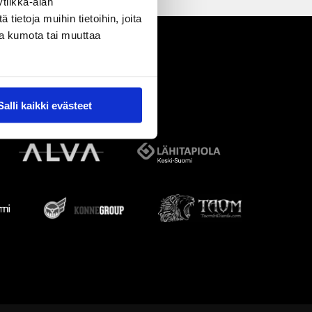
tiikka-alan
ietoja muihin tietoihin, joita
nsa kumota tai muuttaa
Salli kaikki evästeet