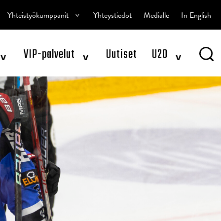
^
Yhteistyökumppanit
Yhteystiedot
Medialle
In English
^
^
^
VIP-palvelut
Uutiset
U20