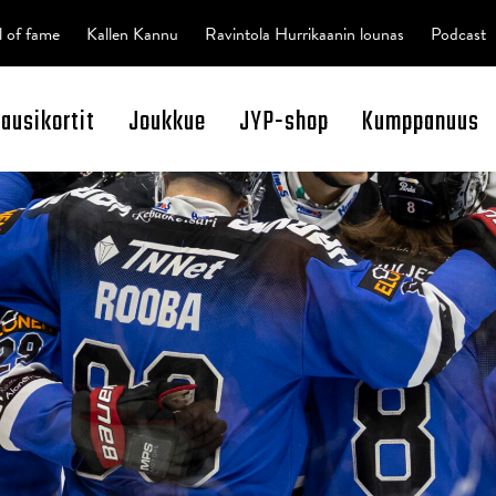
l of fame
Kallen Kannu
Ravintola Hurrikaanin lounas
Podcast
kausikortit
Joukkue
JYP-shop
Kumppanuus