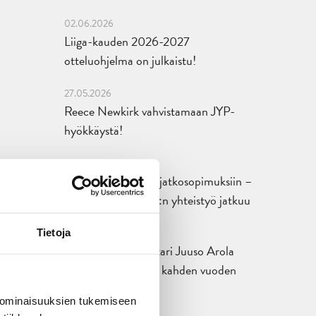
02.06.2026
Liiga-kauden 2026-2027
otteluohjelma on julkaistu!
27.05.2026
Reece Newkirk vahvistamaan JYP-
hyökkäystä!
18.05.2026
Jaatinen ja Liljamo jatkosopimuksiin –
JYPin ja KeuPa HT:n yhteistyö jatkuu
14.05.2026
Tietoja
Tuore Sveitsin mestari Juuso Arola
JYP-puolustukseen kahden vuoden
sopimuksella
 ominaisuuksien tukemiseen