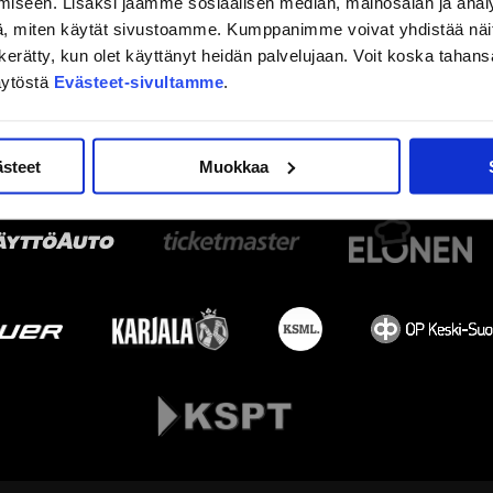
iseen. Lisäksi jaamme sosiaalisen median, mainosalan ja analy
, miten käytät sivustoamme. Kumppanimme voivat yhdistää näitä t
on kerätty, kun olet käyttänyt heidän palvelujaan. Voit koska taha
äytöstä
Evästeet-sivultamme
.
ästeet
Muokkaa