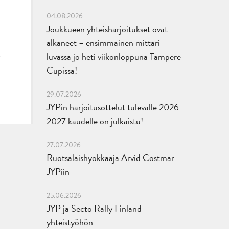
04.08.2026
Joukkueen yhteisharjoitukset ovat
alkaneet – ensimmäinen mittari
luvassa jo heti viikonloppuna Tampere
Cupissa!
29.07.2026
JYPin harjoitusottelut tulevalle 2026-
2027 kaudelle on julkaistu!
27.07.2026
Ruotsalaishyökkääjä Arvid Costmar
JYPiin
25.06.2026
JYP ja Secto Rally Finland
yhteistyöhön