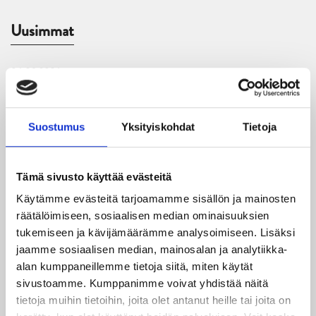
Uusimmat
06.08.2026
JYPin kausi käyntiin Tampere Cupista!
05.08.2026
Suostumus
Yksityiskohdat
Tietoja
JYPin kapteenisto Liiga-kauteen 2026–2027 on nimetty
04.08.2026
Tämä sivusto käyttää evästeitä
Joukkueen yhteisharjoitukset ovat alkaneet – ensimmäinen
Käytämme evästeitä tarjoamamme sisällön ja mainosten
mittari luvassa jo heti viikonloppuna Tampere Cupissa!
räätälöimiseen, sosiaalisen median ominaisuuksien
tukemiseen ja kävijämäärämme analysoimiseen. Lisäksi
29.07.2026
jaamme sosiaalisen median, mainosalan ja analytiikka-
JYPin harjoitusottelut tulevalle 2026-2027 kaudelle on
alan kumppaneillemme tietoja siitä, miten käytät
julkaistu!
sivustoamme. Kumppanimme voivat yhdistää näitä
tietoja muihin tietoihin, joita olet antanut heille tai joita on
27.07.2026