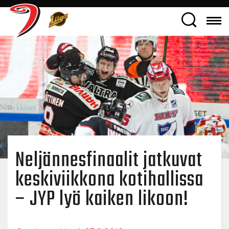
Neljännesfinaalit jatkuvat
keskiviikkona kotihallissa
– JYP lyö kaiken likoon!