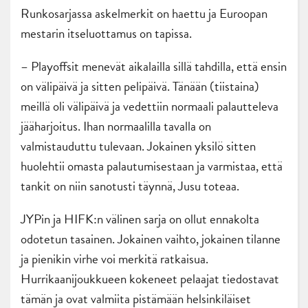
Runkosarjassa askelmerkit on haettu ja Euroopan
mestarin itseluottamus on tapissa.
– Playoffsit menevät aikalailla sillä tahdilla, että ensin
on välipäivä ja sitten pelipäivä. Tänään (tiistaina)
meillä oli välipäivä ja vedettiin normaali palautteleva
jääharjoitus. Ihan normaalilla tavalla on
valmistauduttu tulevaan. Jokainen yksilö sitten
huolehtii omasta palautumisestaan ja varmistaa, että
tankit on niin sanotusti täynnä, Jusu toteaa.
JYPin ja HIFK:n välinen sarja on ollut ennakolta
odotetun tasainen. Jokainen vaihto, jokainen tilanne
ja pienikin virhe voi merkitä ratkaisua.
Hurrikaanijoukkueen kokeneet pelaajat tiedostavat
tämän ja ovat valmiita pistämään helsinkiläiset