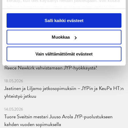
kerätty, kun olet käyttänyt heidän palvelujaan. Voit koska
Ruotsalaishyökkääjä Arvid Costmar JYPiin
tahansa kumota tai muuttaa suostumustasi evästeiden
käytöstä
Evästeet-sivultamme
.
25.06.2026
Salli kaikki evästeet
JYP ja Secto Rally Finland yhteistyöhön
Muokkaa
02.06.2026
Liiga-kauden 2026-2027 otteluohjelma on julkaistu!
Vain välttämättömät evästeet
27.05.2026
Reece Newkirk vahvistamaan JYP-hyökkäystä!
18.05.2026
Jaatinen ja Liljamo jatkosopimuksiin – JYPin ja KeuPa HT:n
yhteistyö jatkuu
14.05.2026
Tuore Sveitsin mestari Juuso Arola JYP-puolustukseen
kahden vuoden sopimuksella