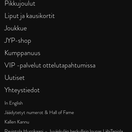
Pikkujoulut
Liput ja kausikortit
Joukkue
JYP-shop
Kumppanuus
VIP -palvelut ottelutapahtumissa
Uutiset
Yhteystiedot
In English
Jäädytetyt numerot & Hall of Fame
Kallen Kannu
Ravintola Hurrikaani – Jyväskylän herkullisin lounas LähiTapiola