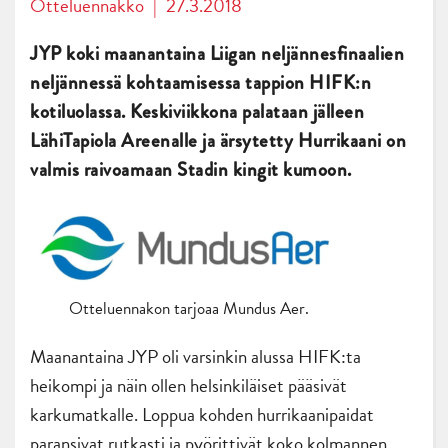
Otteluennakko
|
27.3.2018
JYP koki maanantaina Liigan neljännesfinaalien
neljännessä kohtaamisessa tappion HIFK:n
kotiluolassa. Keskiviikkona palataan jälleen
LähiTapiola Areenalle ja ärsytetty Hurrikaani on
valmis raivoamaan Stadin kingit kumoon.
Otteluennakon tarjoaa Mundus Aer.
Maanantaina JYP oli varsinkin alussa HIFK:ta
heikompi ja näin ollen helsinkiläiset pääsivät
karkumatkalle. Loppua kohden hurrikaanipaidat
paransivat rutkasti ja pyörittivät koko kolmannen