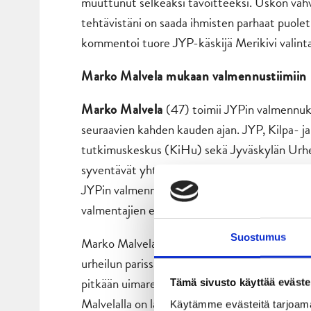
muuttunut selkeäksi tavoitteeksi. Uskon vahv
tehtävistäni on saada ihmisten parhaat puolet 
kommentoi tuore JYP-käskijä Merikivi valint
Marko Malvela mukaan valmennustiimiin
(47) toimii JYPin valmennuk
Marko Malvela
seuraavien kahden kauden ajan. JYP, Kilpa- j
tutkimuskeskus (KiHu) sekä Jyväskylän Urh
syventävät yhteistyötään mahdollistamalla 
JYPin valmennuksen tukena. Malvela työsken
valmentajien että pelaajien kanssa.
Suostumus
Marko Malvelalla on yli kahden vuosikymme
urheilun parissa työskentelemisestä. Yksilöur
pitkään uimareiden tukena kansainvälisellä ta
Tämä sivusto käyttää eväste
Malvelalla on laaja kokemus palloilun kotimais
Käytämme evästeitä tarjoama