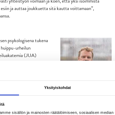
asti yhteistyön voimaan ja koen, että yksi isoimmista
esiin ja auttaa joukkuetta sitä kautta voittamaan”,
aansa.
sen psykologisena tukena
a huippu-urheilun
eiluakatemia (JUA)
Marko Malvelan työpanoksen
telee JYPissä sekä
Yksityiskohdat
nen työkokemus huippu-
heilussa hän on toiminut
solla. Joukkueurheilusta
itä
issa pääsarjoissamme, niin
mme sisällön ja mainosten räätälöimiseen, sosiaalisen median