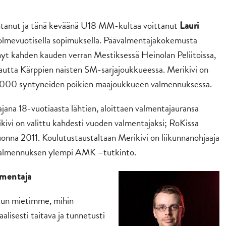
entanut ja tänä keväänä U18 MM-kultaa voittanut
Lauri
olmevuotisella sopimuksella. Päävalmentajakokemusta
nyt kahden kauden verran Mestiksessä Heinolan Peliitoissa,
autta Kärppien naisten SM-sarjajoukkueessa. Merikivi on
2000 syntyneiden poikien maajoukkueen valmennuksessa.
jana 18-vuotiaasta lähtien, aloittaen valmentajauransa
ivi on valittu kahdesti vuoden valmentajaksi; RoKissa
na 2011. Koulutustaustaltaan Merikivi on liikunnanohjaaja
a valmennuksen ylempi AMK –tutkinto.
almentaja
kun mietimme, mihin
lisesti taitava ja tunnetusti