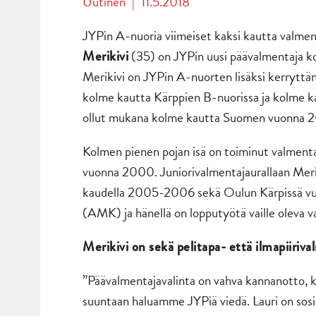
Uutinen
|
11.5.2018
JYPin A-nuoria viimeiset kaksi kautta valm
(35) on JYPin uusi päävalmentaja k
Merikivi
Merikivi on JYPin A-nuorten lisäksi kerryttä
kolme kautta Kärppien B-nuorissa ja kolme k
ollut mukana kolme kautta Suomen vuonna 
Kolmen pienen pojan isä on toiminut valmenta
vuonna 2000. Juniorivalmentajaurallaan Merik
kaudella 2005-2006 sekä Oulun Kärpissä vuon
(AMK) ja hänellä on lopputyötä vaille olev
Merikivi on sekä pelitapa- että ilmapiiriv
”Päävalmentajavalinta on vahva kannanotto, 
suuntaan haluamme JYPiä viedä. Lauri on sosiaa