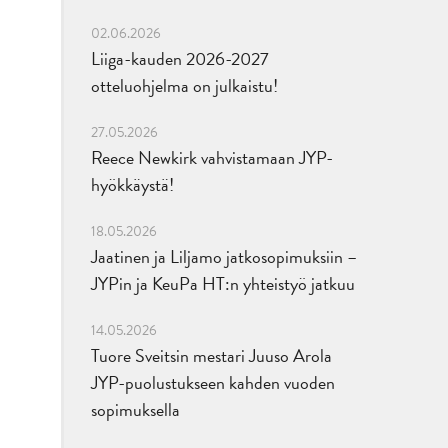
02.06.2026
Liiga-kauden 2026-2027
otteluohjelma on julkaistu!
27.05.2026
Reece Newkirk vahvistamaan JYP-
hyökkäystä!
18.05.2026
Jaatinen ja Liljamo jatkosopimuksiin –
JYPin ja KeuPa HT:n yhteistyö jatkuu
14.05.2026
Tuore Sveitsin mestari Juuso Arola
JYP-puolustukseen kahden vuoden
sopimuksella