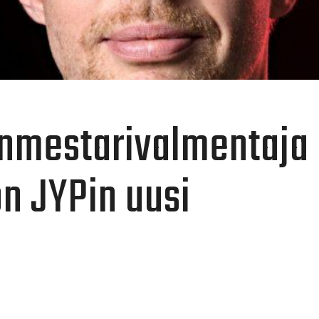
nmestarivalmentaja
on JYPin uusi