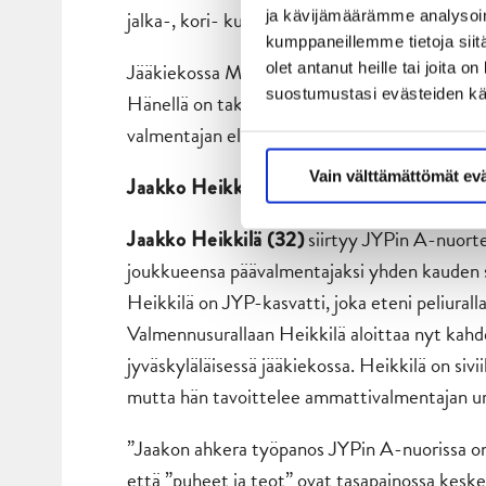
jalka-, kori- kuin pesäpallossakin.
ja kävijämäärämme analysoim
kumppaneillemme tietoja siitä
Jääkiekossa Malvela on tuttu mies Hippoksen
olet antanut heille tai joita 
suostumustasi evästeiden k
Hänellä on takanaan jo useiden vuosien laadu
valmentajan eli Lauri Merikiven, Jukka Ahven
Vain välttämättömät ev
Jaakko Heikkilä on JYPin A-nuorten uusi
siirtyy JYPin A-nuorte
Jaakko Heikkilä (32)
joukkueensa päävalmentajaksi yhden kauden 
Heikkilä on JYP-kasvatti, joka eteni peliuralla
Valmennusurallaan Heikkilä aloittaa nyt kah
jyväskyläläisessä jääkiekossa. Heikkilä on sivii
mutta hän tavoittelee ammattivalmentajan ur
”Jaakon ahkera työpanos JYPin A-nuorissa on
että ”puheet ja teot” ovat tasapainossa kesk