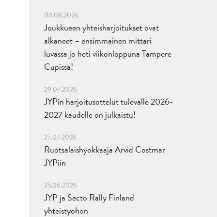
04.08.2026
Joukkueen yhteisharjoitukset ovat
alkaneet – ensimmäinen mittari
luvassa jo heti viikonloppuna Tampere
Cupissa!
29.07.2026
JYPin harjoitusottelut tulevalle 2026-
2027 kaudelle on julkaistu!
27.07.2026
Ruotsalaishyökkääjä Arvid Costmar
JYPiin
25.06.2026
JYP ja Secto Rally Finland
yhteistyöhön