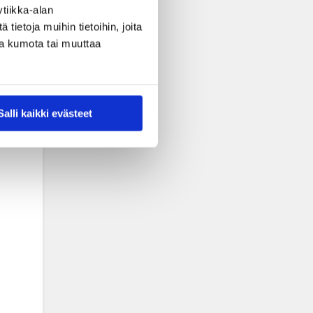
tiikka-alan
ietoja muihin tietoihin, joita
nsa kumota tai muuttaa
Salli kaikki evästeet