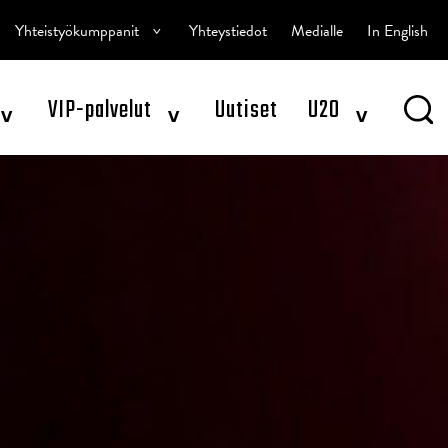
^
Yhteistyökumppanit
Yhteystiedot
Medialle
In English
^
^
^
VIP-palvelut
Uutiset
U20