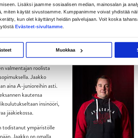
iseen. Lisäksi jaamme sosiaalisen median, mainosalan ja analy
Marko Malvela
, miten käytät sivustoamme. Kumppanimme voivat yhdistää näitä t
 ympäristössä Jyväskylässä.
on kerätty, kun olet käyttänyt heidän palvelujaan. Voit koska taha
äytöstä
Evästeet-sivultamme
.
kas yhteistyö kolmen JYPissä nykyisin vaikuttavan
järven sekä Jarkko Hyytiän kanssa.
ästeet
Muokkaa
 päävalmentaja
n valmentajan roolista
sopimuksella. Jaakko
an aina A-junioreihin asti.
deksannen kautensa
likoulutukseltaan insinööri,
aa jääkiekossa.
 todistanut ympäristölle
enään. Jaakko on omalla