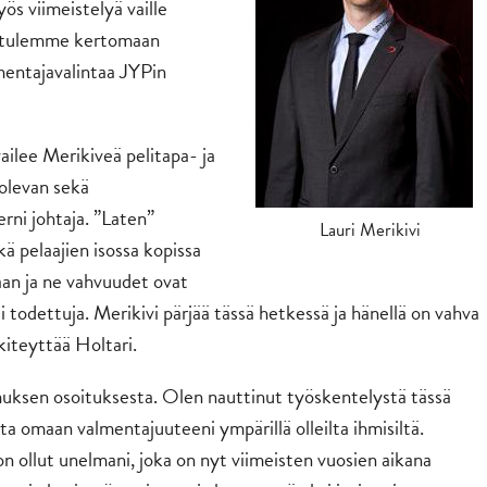
s viimeistelyä vaille
ta tulemme kertomaan
mentajavalintaa JYPin
ilee Merikiveä pelitapa- ja
olevan sekä
ni johtaja. ”Laten”
Lauri Merikivi
ä pelaajien isossa kopissa
aan ja ne vahvuudet ovat
 todettuja. Merikivi pärjää tässä hetkessä ja hänellä on vahva
iteyttää Holtari.
amuksen osoituksesta. Olen nauttinut työskentelystä tässä
sta omaan valmentajuuteeni ympärillä olleilta ihmisiltä.
 ollut unelmani, joka on nyt viimeisten vuosien aikana