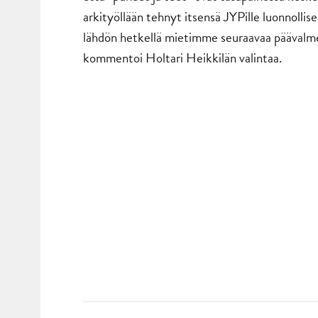
arkityöllään tehnyt itsensä JYPille luonnollis
lähdön hetkellä mietimme seuraavaa päävalme
kommentoi Holtari Heikkilän valintaa.