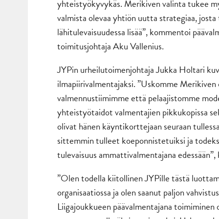
yhteistyökyvykäs. Merikiven valinta tukee myö
valmista olevaa yhtiön uutta strategiaa, jos
lähitulevaisuudessa lisää”, kommentoi pääval
toimitusjohtaja Aku Vallenius.
JYPin urheilutoimenjohtaja Jukka Holtari kuva
ilmapiirivalmentajaksi. ”Uskomme Merikiven 
valmennustiimimme että pelaajistomme moder
yhteistyötaidot valmentajien pikkukopissa sek
olivat hänen käyntikorttejaan seuraan tulless
sittemmin tulleet koeponnistetuiksi ja todeksi
tulevaisuus ammattivalmentajana edessään”, k
”Olen todella kiitollinen JYPille tästä luott
organisaatiossa ja olen saanut paljon vahvistu
Liigajoukkueen päävalmentajana toimiminen on