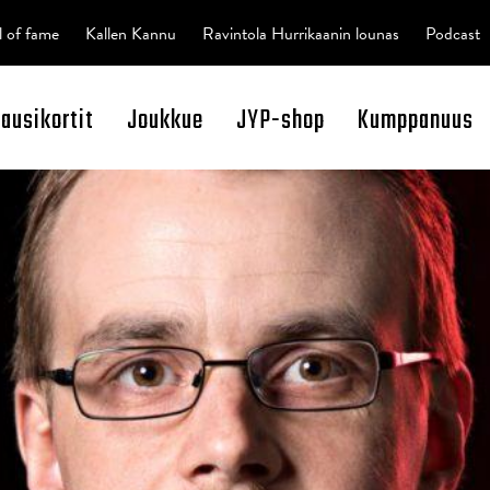
l of fame
Kallen Kannu
Ravintola Hurrikaanin lounas
Podcast
kausikortit
Joukkue
JYP-shop
Kumppanuus