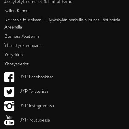
Jäädytetyt numerot & Hall of Fame
Kallen Kannu
Ravintola Hurrikaani – Jyväskylän herkullisin lounas LähiTapiola
Areenalla
Business Akatemia
Yhteistyökumppanit
Yritysklubi
Yhteystiedot
JYP Facebookissa
JYP Twitterissä
JYP Instagramissa
JYP Youtubessa