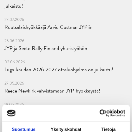
julkaistu!
27.07.2026
Ruotsalaishyökkääjä Arvid Costmar JYPiin
25.06.2026
JYP ja Secto Rally Finland yhteistyöhön
02.06.2026
Liiga-kauden 2026-2027 otteluohjelma on julkaistu!
27.05.2026
Reece Newkirk vahvistamaan JYP-hyökkäystä!
18.05.2026
Jaatinen ja Liljamo jatkosopimuksiin – JYPin ja KeuPa HT:n
yhteistyö jatkuu
Suostumus
Yksityiskohdat
Tietoja