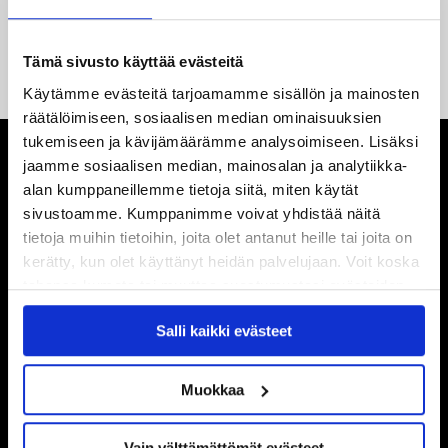
14.05.2026
Tuore Sveitsin mestari Juuso Arola JYP-puolustukseen
kahden vuoden sopimuksella
Tämä sivusto käyttää evästeitä
Käytämme evästeitä tarjoamamme sisällön ja mainosten
räätälöimiseen, sosiaalisen median ominaisuuksien
tukemiseen ja kävijämäärämme analysoimiseen. Lisäksi
jaamme sosiaalisen median, mainosalan ja analytiikka-
alan kumppaneillemme tietoja siitä, miten käytät
sivustoamme. Kumppanimme voivat yhdistää näitä
tietoja muihin tietoihin, joita olet antanut heille tai joita on
kerätty, kun olet käyttänyt heidän palvelujaan. Voit koska
tahansa kumota tai muuttaa suostumustasi evästeiden
käytöstä
Evästeet-sivultamme
.
Salli kaikki evästeet
Muokkaa
Vain välttämättömät evästeet