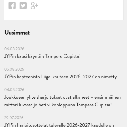
Uusimmat
06.08.2026
JYPin kausi käyntiin Tampere Cupista!
05.08.2026
JYPin kapteenisto Liiga-kauteen 2026–2027 on nimetty
04.08.2026
Joukkueen yhteisharjoitukset ovat alkaneet – ensimmäinen
mittari luvassa jo heti viikonloppuna Tampere Cupissa!
29.07.2026
JYPin harjoitusottelut tulevalle 2026-2027 kaudelle on