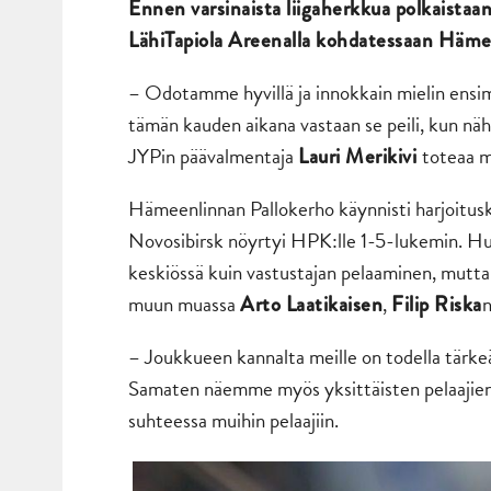
Ennen varsinaista liigaherkkua polkaistaan
LähiTapiola Areenalla kohdatessaan Häme
– Odotamme hyvillä ja innokkain mielin ensim
tämän kauden aikana vastaan se peili, kun näh
JYPin päävalmentaja
toteaa m
Lauri Merikivi
Hämeenlinnan Pallokerho käynnisti harjoitusk
Novosibirsk nöyrtyi HPK:lle 1-5-lukemin. Hu
keskiössä kuin vastustajan pelaaminen, mutta 
muun muassa
,
n
Arto La
atikaise
n
Filip Riska
– Joukkueen kannalta meille on todella tärke
Samaten näemme myös yksittäisten pelaajien k
suhteessa muihin pelaajiin.