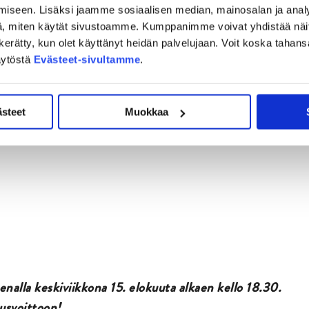
iseen. Lisäksi jaamme sosiaalisen median, mainosalan ja analy
, miten käytät sivustoamme. Kumppanimme voivat yhdistää näitä t
nninen
on kerätty, kun olet käyttänyt heidän palvelujaan. Voit koska taha
ainen
äytöstä
Evästeet-sivultamme
.
Saari
nen
ästeet
Muokkaa
alla keskiviikkona 15. elokuuta alkaen kello 18.30.
usvoittoon!