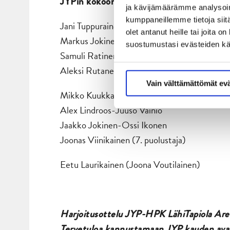
JYPin kokoonpanot illan otteluun:
ja kävijämäärämme analysoim
kumppaneillemme tietoja siitä
Jani Tuppurainen-Jarkko Immonen-Henri Ka
olet antanut heille tai joita 
Markus Jokinen-David Tomasek-Jerry Turkul
suostumustasi evästeiden k
Samuli Ratinen-Juha-Pekka Hytönen-Micke 
Aleksi Rutanen-Anton Stråka-Henri Tammi
Vain välttämättömät ev
Mikko Kuukka-Anttoni Honka
Alex Lindroos-Juuso Vainio
Jaakko Jokinen-Ossi Ikonen
Joonas Viinikainen (7. puolustaja)
Eetu Laurikainen (Joona Voutilainen)
Harjoitusottelu JYP-HPK LähiTapiola Areen
Tervetuloa kannustamaan JYP kauden ava