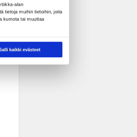
tiikka-alan
ietoja muihin tietoihin, joita
nsa kumota tai muuttaa
Salli kaikki evästeet