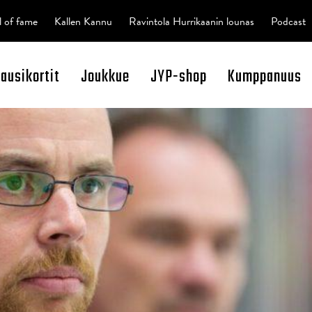
l of fame
Kallen Kannu
Ravintola Hurrikaanin lounas
Podcast
kausikortit
Joukkue
JYP-shop
Kumppanuus