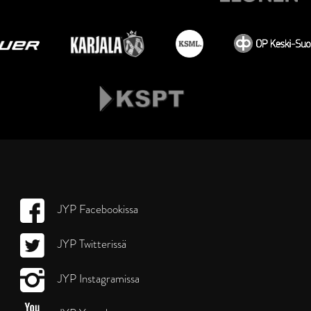
JYP Facebookissa
JYP Twitterissä
JYP Instagramissa