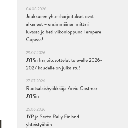
04.08.2026
Joukkueen yhteisharjoitukset ovat
alkaneet – ensimmäinen mittari
luvassa jo heti viikonloppuna Tampere
Cupissa!
29.07.2026
JYPin harjoitusottelut tulevalle 2026-
2027 kaudelle on julkaistu!
27.07.2026
Ruotsalaishyökkääjä Arvid Costmar
JYPiin
25.06.2026
JYP ja Secto Rally Finland
yhteistyöhön