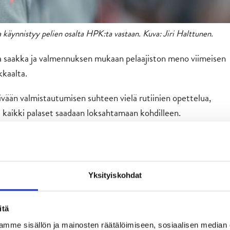
käynnistyy pelien osalta HPK:ta vastaan. Kuva: Jiri Halttunen.
ta saakka ja valmennuksen mukaan pelaajiston meno viimeisen
kkaalta.
äivään valmistautumisen suhteen vielä rutiinien opettelua,
ä kaikki palaset saadaan loksahtamaan kohdilleen.
ensimmäistä kertaa kotiyleisönsä eteen tällä kaudella, niin
Merikiven debyytti jyväskyläläispenkin takana.
 itse asiassa vielä kutkuta suuremmin, mutta totta kai se
Yksityiskohdat
iitä, että sillä on merkitystä ja välitetään asiasta. CHL:n ja
tten enemmän päätään ennen ensimmäisiä pelejä.
itä
mme sisällön ja mainosten räätälöimiseen, sosiaalisen median