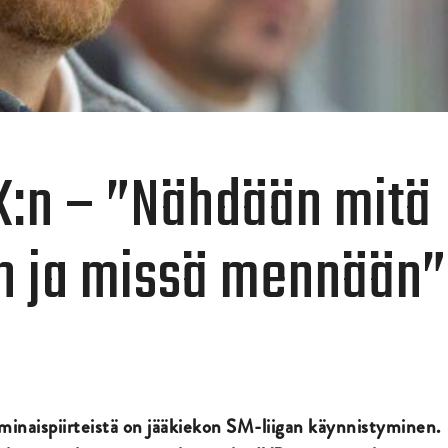
K:n – ”Nähdään mitä
n ja missä mennään”
ominaispiirteistä on jääkiekon SM-liigan käynnistyminen.