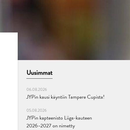
Uusimmat
06.08.2026
JYPin kausi käyntiin Tampere Cupista!
05.08.2026
JYPin kapteenisto Liiga-kauteen
2026–2027 on nimetty