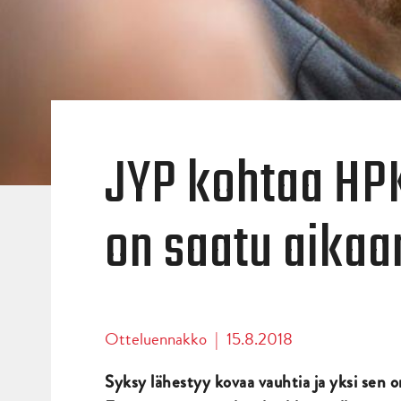
JYP kohtaa HP
on saatu aikaa
Otteluennakko
|
15.8.2018
Syksy lähestyy kovaa vauhtia ja yksi sen 