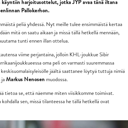
 käyntiin harjoitusottelut, jotka JYP avaa tänä iltana
enlinnan Pallokerhon.
mäistä peliä yhdessä. Nyt meille tulee ensimmäistä kertaa
dään mitä on saatu aikaan ja missä tällä hetkellä mennään,
uutama tunti ennen illan ottelua.
autensa viime perjantaina, jolloin KHL-joukkue Sibir
rrikaanijoukkueessa oma peli on varmasti suuremmassa
keskisuomalaisyleisölle jäältä saattanee löytyä tuttuja nimiä
 ja
muodossa.
Markus Nenosen
ää tietoa se, että näemme miten viisikkomme toimivat.
ohdalla sen, missä tilanteessa he tällä hetkellä ovat