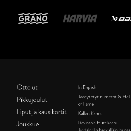
Ottelut
In English
Jäädytetyt numerot & Hall
Pikkujoulut
of Fame
Liput ja kausikortit
Kallen Kannu
Joukkue
Ravintola Hurrikaani –
Jyväskylän herkullisin lounas