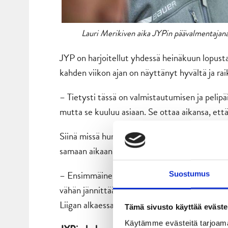
Lauri Merikiven aika JYPin päävalmentajana 
JYP on harjoitellut yhdessä heinäkuun lopus
kahden viikon ajan on näyttänyt hyvältä ja rai
– Tietysti tässä on valmistautumisen ja pelip
mutta se kuuluu asiaan. Se ottaa aikansa, ett
Siinä missä hurrikaanipaidat astelevat tänään 
samaan aikaan nähdään myös JYP-luotsi Lauri 
– Ensimmäinen peli joukkueen valmentajana ei
Suostumus
vähän jännittää kuten kuuluukin. Se on merkki s
Liigan alkaessa se kipuilu varmaan nostaa si
Tämä sivusto käyttää eväste
Käytämme evästeitä tarjoama