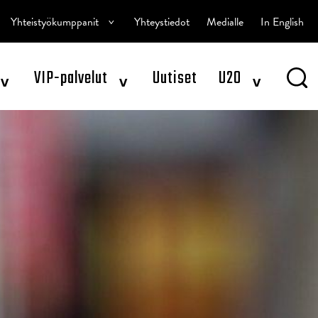
^
Yhteistyökumppanit
Yhteystiedot
Medialle
In English
^
^
^
VIP-palvelut
Uutiset
U20