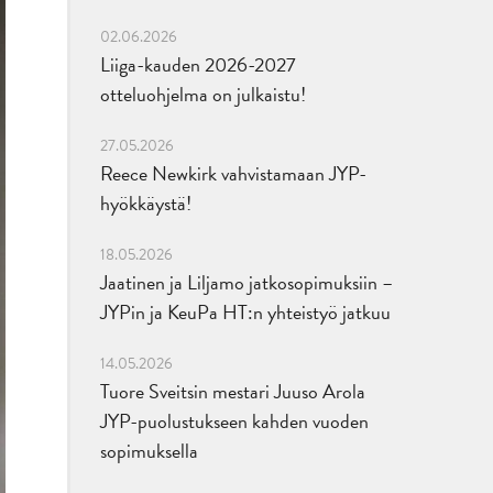
02.06.2026
Liiga-kauden 2026-2027
otteluohjelma on julkaistu!
27.05.2026
Reece Newkirk vahvistamaan JYP-
hyökkäystä!
18.05.2026
Jaatinen ja Liljamo jatkosopimuksiin –
JYPin ja KeuPa HT:n yhteistyö jatkuu
14.05.2026
Tuore Sveitsin mestari Juuso Arola
JYP-puolustukseen kahden vuoden
sopimuksella