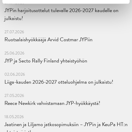
29.07.2026
JYPin harjoitusottelut tulevalle 2026-2027 kaudelle on
julkaistu!
27.07.2026
Ruotsalaishyökkääjä Arvid Costmar JYPiin
25.06.2026
JYP ja Secto Rally Finland yhteistyöhön
02.06.2026
Liiga-kauden 2026-2027 otteluohjelma on julkaistu!
27.05.2026
Reece Newkirk vahvistamaan JYP-hyökkäystä!
18.05.2026
Jaatinen ja Liljamo jatkosopimuksiin – JYPin ja KeuPa HT:n