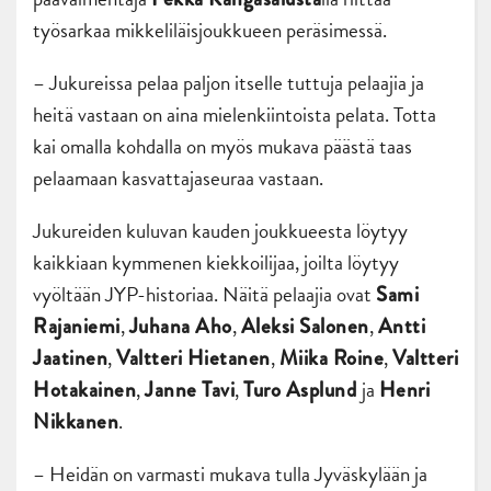
työsarkaa mikkeliläisjoukkueen peräsimessä.
– Jukureissa pelaa paljon itselle tuttuja pelaajia ja
heitä vastaan on aina mielenkiintoista pelata. Totta
kai omalla kohdalla on myös mukava päästä taas
pelaamaan kasvattajaseuraa vastaan.
Jukureiden kuluvan kauden joukkueesta löytyy
kaikkiaan kymmenen kiekkoilijaa, joilta löytyy
vyöltään JYP-historiaa. Näitä pelaajia ovat
Sami
,
,
,
Rajaniemi
Juhana Aho
Aleksi Salonen
Antti
,
,
,
Jaatinen
Valtteri Hietanen
Miika Roine
Valtteri
,
,
ja
Hotakainen
Janne Tavi
Turo Asplund
Henri
.
Nikkanen
– Heidän on varmasti mukava tulla Jyväskylään ja