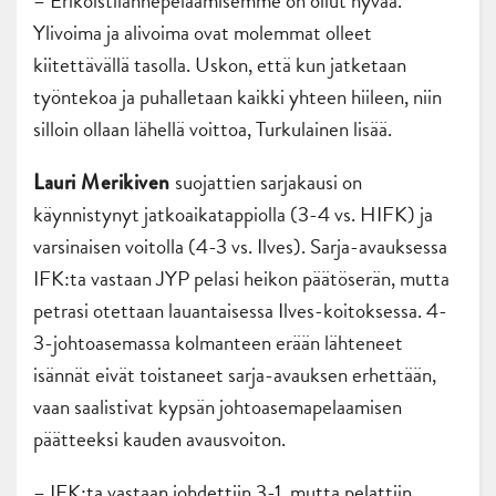
– Erikoistilannepelaamisemme on ollut hyvää.
Ylivoima ja alivoima ovat molemmat olleet
kiitettävällä tasolla. Uskon, että kun jatketaan
työntekoa ja puhalletaan kaikki yhteen hiileen, niin
silloin ollaan lähellä voittoa, Turkulainen lisää.
suojattien sarjakausi on
Lauri Merikiven
käynnistynyt jatkoaikatappiolla (3-4 vs. HIFK) ja
varsinaisen voitolla (4-3 vs. Ilves). Sarja-avauksessa
IFK:ta vastaan JYP pelasi heikon päätöserän, mutta
petrasi otettaan lauantaisessa Ilves-koitoksessa. 4-
3-johtoasemassa kolmanteen erään lähteneet
isännät eivät toistaneet sarja-avauksen erhettään,
vaan saalistivat kypsän johtoasemapelaamisen
päätteeksi kauden avausvoiton.
– IFK:ta vastaan johdettiin 3-1, mutta pelattiin