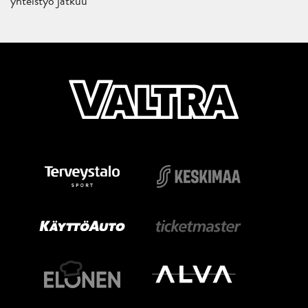
yhteistyö jatkuu