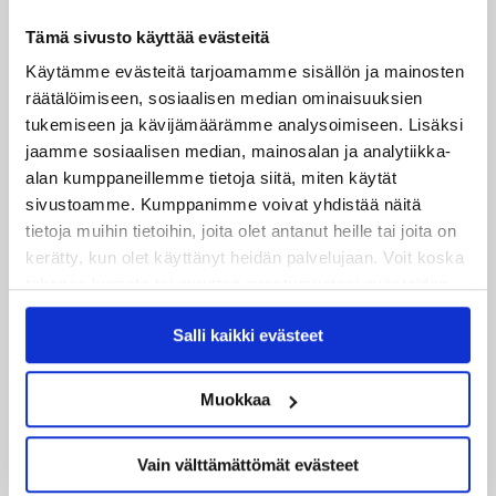
Tämä sivusto käyttää evästeitä
Uusimmat
Käytämme evästeitä tarjoamamme sisällön ja mainosten
räätälöimiseen, sosiaalisen median ominaisuuksien
tukemiseen ja kävijämäärämme analysoimiseen. Lisäksi
08.08.2026
Turnausraportti: JYP juhlii seurahistorian ensimmäistä
jaamme sosiaalisen median, mainosalan ja analytiikka-
alan kumppaneillemme tietoja siitä, miten käytät
Tampere Cupin voittoa!
sivustoamme. Kumppanimme voivat yhdistää näitä
tietoja muihin tietoihin, joita olet antanut heille tai joita on
06.08.2026
kerätty, kun olet käyttänyt heidän palvelujaan. Voit koska
JYPin kausi käyntiin Tampere Cupista!
tahansa kumota tai muuttaa suostumustasi evästeiden
käytöstä
Evästeet-sivultamme
.
05.08.2026
Salli kaikki evästeet
JYPin kapteenisto Liiga-kauteen 2026–2027 on nimetty
04.08.2026
Muokkaa
Joukkueen yhteisharjoitukset ovat alkaneet – ensimmäinen
mittari luvassa jo heti viikonloppuna Tampere Cupissa!
Vain välttämättömät evästeet