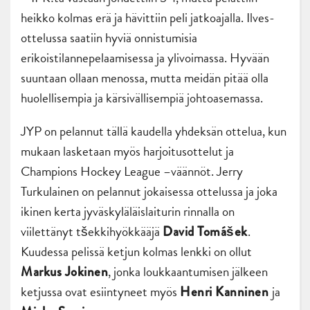
heikko kolmas erä ja hävittiin peli jatkoajalla. Ilves-
ottelussa saatiin hyviä onnistumisia
erikoistilannepelaamisessa ja ylivoimassa. Hyvään
suuntaan ollaan menossa, mutta meidän pitää olla
huolellisempia ja kärsivällisempiä johtoasemassa.
JYP on pelannut tällä kaudella yhdeksän ottelua, kun
mukaan lasketaan myös harjoitusottelut ja
Champions Hockey League –väännöt. Jerry
Turkulainen on pelannut jokaisessa ottelussa ja joka
ikinen kerta jyväskyläläislaiturin rinnalla on
viilettänyt tšekkihyökkääjä
.
David Tomášek
Kuudessa pelissä ketjun kolmas lenkki on ollut
, jonka loukkaantumisen jälkeen
Markus Jokinen
ketjussa ovat esiintyneet myös
ja
Henri Kanninen