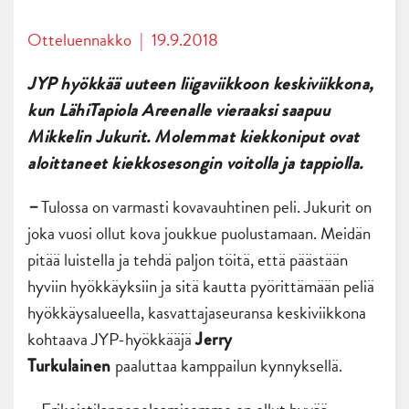
Otteluennakko
|
19.9.2018
JYP hyökkää uuteen liigaviikkoon keskiviikkona,
kun LähiTapiola Areenalle vieraaksi saapuu
Mikkelin Jukurit. Molemmat kiekkoniput ovat
aloittaneet kiekkosesongin voitolla ja tappiolla.
Tulossa on varmasti kovavauhtinen peli. Jukurit on
–
joka vuosi ollut kova joukkue puolustamaan. Meidän
pitää luistella ja tehdä paljon töitä, että päästään
hyviin hyökkäyksiin ja sitä kautta pyörittämään peliä
hyökkäysalueella, kasvattajaseuransa keskiviikkona
kohtaava JYP-hyökkääjä
Jerry
paaluttaa kamppailun kynnyksellä.
Turkulainen