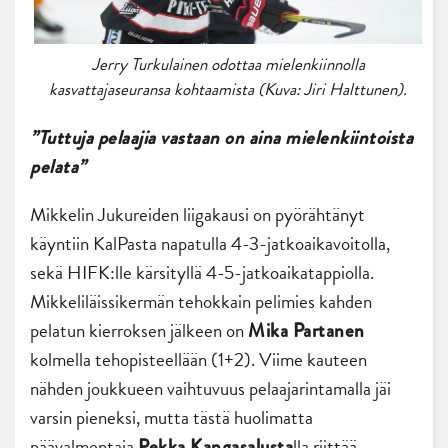
Jerry Turkulainen odottaa mielenkiinnolla
kasvattajaseuransa kohtaamista (Kuva: Jiri Halttunen).
”Tuttuja pelaajia vastaan on aina mielenkiintoista
pelata”
Mikkelin Jukureiden liigakausi on pyörähtänyt
käyntiin KalPasta napatulla 4-3-jatkoaikavoitolla,
sekä HIFK:lle kärsityllä 4-5-jatkoaikatappiolla.
Mikkeliläissikermän tehokkain pelimies kahden
pelatun kierroksen jälkeen on
Mika Partanen
kolmella tehopisteellään (1+2). Viime kauteen
nähden joukkueen vaihtuvuus pelaajarintamalla jäi
varsin pieneksi, mutta tästä huolimatta
päävalmentaja
lla riittää
Pekka Kangasalusta