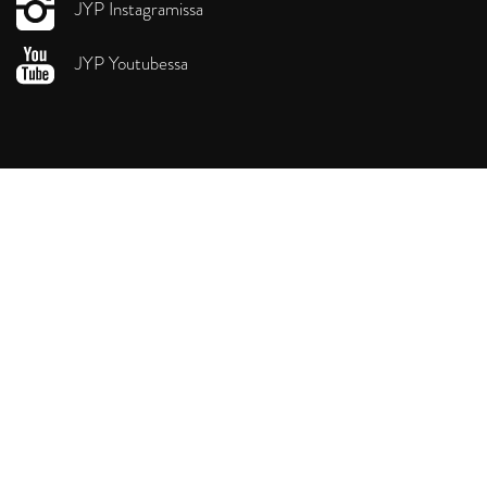
JYP Instagramissa
JYP Youtubessa