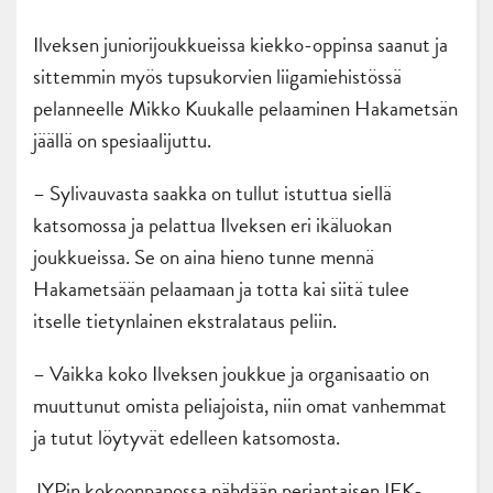
Ilveksen juniorijoukkueissa kiekko-oppinsa saanut ja
sittemmin myös tupsukorvien liigamiehistössä
pelanneelle Mikko Kuukalle pelaaminen Hakametsän
jäällä on spesiaalijuttu.
– Sylivauvasta saakka on tullut istuttua siellä
katsomossa ja pelattua Ilveksen eri ikäluokan
joukkueissa. Se on aina hieno tunne mennä
Hakametsään pelaamaan ja totta kai siitä tulee
itselle tietynlainen ekstralataus peliin.
– Vaikka koko Ilveksen joukkue ja organisaatio on
muuttunut omista peliajoista, niin omat vanhemmat
ja tutut löytyvät edelleen katsomosta.
JYPin kokoonpanossa nähdään perjantaisen IFK-