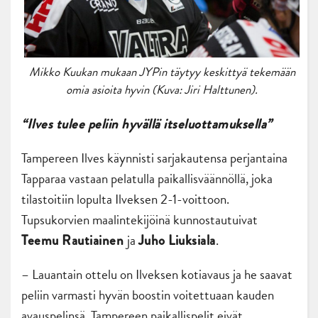
Mikko Kuukan mukaan JYPin täytyy keskittyä tekemään
omia asioita hyvin (Kuva: Jiri Halttunen).
“Ilves tulee peliin hyvällä itseluottamuksella”
Tampereen Ilves käynnisti sarjakautensa perjantaina
Tapparaa vastaan pelatulla paikallisväännöllä, joka
tilastoitiin lopulta Ilveksen 2-1-voittoon.
Tupsukorvien maalintekijöinä kunnostautuivat
ja
.
Teemu Rautiainen
Juho Liuksiala
– Lauantain ottelu on Ilveksen kotiavaus ja he saavat
peliin varmasti hyvän boostin voitettuaan kauden
avauspelinsä. Tampereen paikallispelit eivät