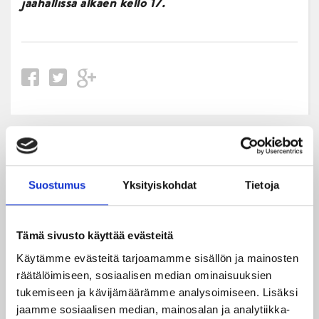
jäähallissa alkaen kello 17.
Uusimmat
Suostumus
Yksityiskohdat
Tietoja
06.08.2026
JYPin kausi käyntiin Tampere Cupista!
Tämä sivusto käyttää evästeitä
05.08.2026
JYPin kapteenisto Liiga-kauteen 2026–2027 on nimetty
Käytämme evästeitä tarjoamamme sisällön ja mainosten
räätälöimiseen, sosiaalisen median ominaisuuksien
04.08.2026
tukemiseen ja kävijämäärämme analysoimiseen. Lisäksi
Joukkueen yhteisharjoitukset ovat alkaneet – ensimmäinen
jaamme sosiaalisen median, mainosalan ja analytiikka-