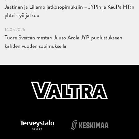
Jaatinen ja Liljamo jatkosopimuksiin – JYPin ja KeuPa HT:n
yhteistyö jatkuu
14.05.2026
Tuore Sveitsin mestari Juuso Arola JYP-puolustukseen
kahden vuoden sopimuksella