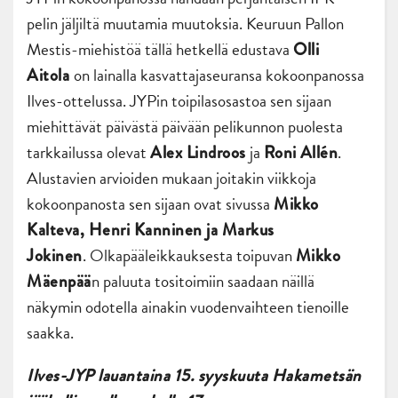
pelin jäljiltä muutamia muutoksia. Keuruun Pallon
Mestis-miehistöä tällä hetkellä edustava
Olli
on lainalla kasvattajaseuransa kokoonpanossa
Aitola
Ilves-ottelussa. JYPin toipilasosastoa sen sijaan
miehittävät päivästä päivään pelikunnon puolesta
tarkkailussa olevat
ja
.
Alex Lindroos
Roni
Allén
Alustavien arvioiden mukaan joitakin viikkoja
kokoonpanosta sen sijaan ovat sivussa
Mikko
Kalteva, Henri Kanninen ja Markus
. Olkapääleikkauksesta toipuvan
Jokinen
Mikko
n paluuta tositoimiin saadaan näillä
Mäenpää
näkymin odotella ainakin vuodenvaihteen tienoille
saakka.
Ilves-JYP lauantaina 15. syyskuuta Hakametsän