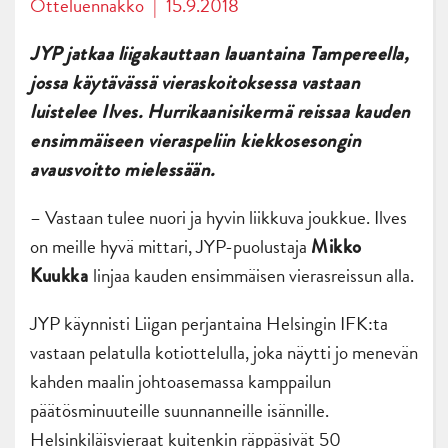
Otteluennakko
|
15.9.2018
JYP jatkaa liigakauttaan lauantaina Tampereella,
jossa käytävässä vieraskoitoksessa vastaan
luistelee Ilves. Hurrikaanisikermä reissaa kauden
ensimmäiseen vieraspeliin kiekkosesongin
avausvoitto mielessään.
– Vastaan tulee nuori ja hyvin liikkuva joukkue. Ilves
on meille hyvä mittari, JYP-puolustaja
Mikko
linjaa kauden ensimmäisen vierasreissun alla.
Kuukka
JYP käynnisti Liigan perjantaina Helsingin IFK:ta
vastaan pelatulla kotiottelulla, joka näytti jo menevän
kahden maalin johtoasemassa kamppailun
päätösminuuteille suunnanneille isännille.
Helsinkiläisvieraat kuitenkin räppäsivät 50