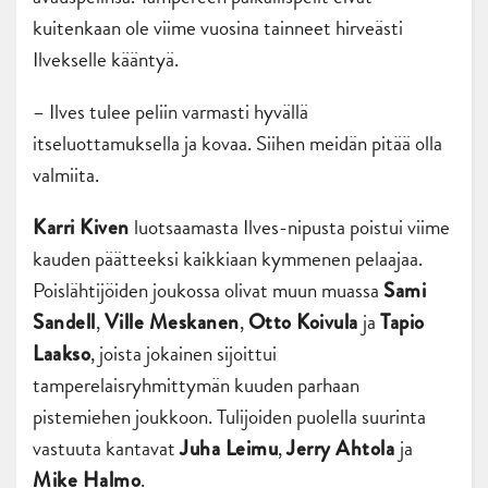
kuitenkaan ole viime vuosina tainneet hirveästi
Ilvekselle kääntyä.
– Ilves tulee peliin varmasti hyvällä
itseluottamuksella ja kovaa. Siihen meidän pitää olla
valmiita.
luotsaamasta Ilves-nipusta poistui viime
Karri Kiven
kauden päätteeksi kaikkiaan kymmenen pelaajaa.
Poislähtijöiden joukossa olivat muun muassa
Sami
,
,
ja
Sandell
Ville Meskanen
Otto Koivula
Tapio
, joista jokainen sijoittui
Laakso
tamperelaisryhmittymän kuuden parhaan
pistemiehen joukkoon. Tulijoiden puolella suurinta
vastuuta kantavat
,
ja
Juha Leimu
Jerry Ahtola
.
Mike Halmo