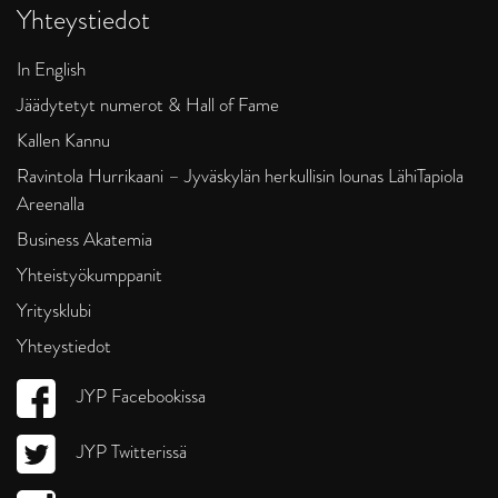
Yhteystiedot
In English
Jäädytetyt numerot & Hall of Fame
Kallen Kannu
Ravintola Hurrikaani – Jyväskylän herkullisin lounas LähiTapiola
Areenalla
Business Akatemia
Yhteistyökumppanit
Yritysklubi
Yhteystiedot
JYP Facebookissa
JYP Twitterissä