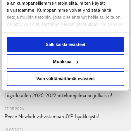
mittari luvassa jo heti viikonloppuna Tampere Cupissa!
alan kumppaneillemme tietoja siitä, miten käytät
sivustoamme. Kumppanimme voivat yhdistää näitä
29.07.2026
tietoja muihin tietoihin, joita olet antanut heille tai joita on
JYPin harjoitusottelut tulevalle 2026-2027 kaudelle on
kerätty, kun olet käyttänyt heidän palvelujaan. Voit koska
julkaistu!
tahansa kumota tai muuttaa suostumustasi evästeiden
käytöstä
Evästeet-sivultamme
.
Salli kaikki evästeet
27.07.2026
Ruotsalaishyökkääjä Arvid Costmar JYPiin
Muokkaa
25.06.2026
JYP ja Secto Rally Finland yhteistyöhön
Vain välttämättömät evästeet
02.06.2026
Liiga-kauden 2026-2027 otteluohjelma on julkaistu!
27.05.2026
Reece Newkirk vahvistamaan JYP-hyökkäystä!
18.05.2026